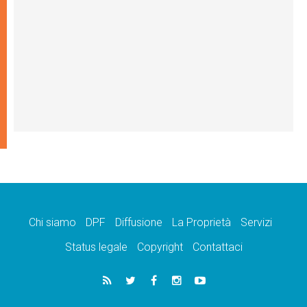
Chi siamo
DPF
Diffusione
La Proprietà
Servizi
Status legale
Copyright
Contattaci