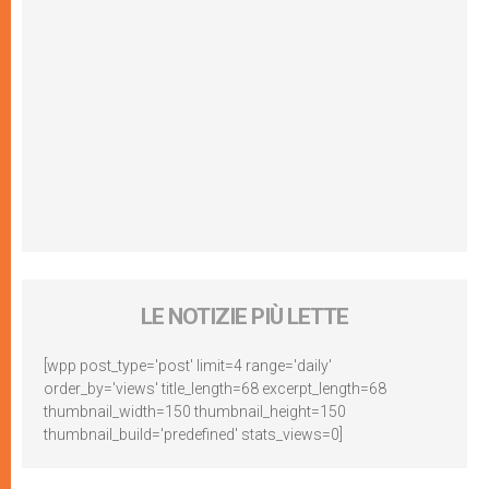
LE NOTIZIE PIÙ LETTE
[wpp post_type='post' limit=4 range='daily'
order_by='views' title_length=68 excerpt_length=68
thumbnail_width=150 thumbnail_height=150
thumbnail_build='predefined' stats_views=0]