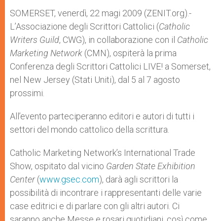
A
n
o
e
p
g
o
r
SOMERSET, venerdì, 22 magi 2009 (ZENIT.org).-
p
e
k
L’Associazione degli Scrittori Cattolici (
r
Catholic
Writers Guild
, CWG), in collaborazione con il
Catholic
Marketing Network
(CMN), ospiterà la prima
Conferenza degli Scrittori Cattolici LIVE! a Somerset,
nel New Jersey (Stati Uniti), dal 5 al 7 agosto
prossimi.
All’evento parteciperanno editori e autori di tutti i
settori del mondo cattolico della scrittura.
Catholic Marketing Network’s International Trade
Show, ospitato dal vicino
Garden State Exhibition
Center
(
www.gsec.com
), darà agli scrittori la
possibilità di incontrare i rappresentanti delle varie
case editrici e di parlare con gli altri autori. Ci
saranno anche Messe e rosari quotidiani, così come