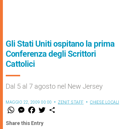
Gli Stati Uniti ospitano la prima
Conferenza degli Scrittori
Cattolici
Dal 5 al 7 agosto nel New Jersey
MAGGIO 22, 2009 00:00
ZENIT STAFF
CHIESE LOCALI
W
M
F
T
S
h
e
a
w
h
a
s
c
i
a
t
s
e
t
r
Share this Entry
s
e
b
t
e