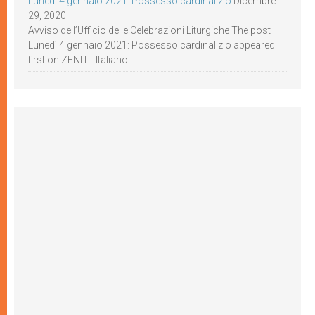
Lunedì 4 gennaio 2021: Possesso cardinalizio
Dicembre
29, 2020
Avviso dell’Ufficio delle Celebrazioni Liturgiche The post
Lunedì 4 gennaio 2021: Possesso cardinalizio appeared
first on ZENIT - Italiano.