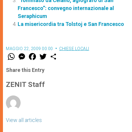
“Tommaso da Celano, agiografo di San
Francesco”: convegno internazionale al
Seraphicum
La misericordia tra Tolstoj e San Francesco
MAGGIO 22, 2009 00:00
CHIESE LOCALI
W
M
F
T
S
h
e
a
w
h
a
s
c
i
a
t
s
e
t
r
Share this Entry
s
e
b
t
e
A
n
o
e
p
g
o
r
ZENIT Staff
p
e
k
r
View all articles