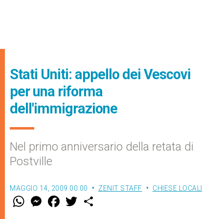
Stati Uniti: appello dei Vescovi
per una riforma
dell'immigrazione
Nel primo anniversario della retata di
Postville
MAGGIO 14, 2009 00:00
ZENIT STAFF
CHIESE LOCALI
W
M
F
T
S
h
e
a
w
h
a
s
c
i
a