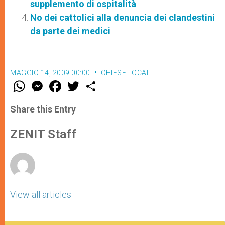
supplemento di ospitalità
No dei cattolici alla denuncia dei clandestini
da parte dei medici
MAGGIO 14, 2009 00:00
CHIESE LOCALI
W
M
F
T
S
h
e
a
w
h
a
s
c
i
a
t
s
e
t
r
Share this Entry
s
e
b
t
e
A
n
o
e
p
g
o
r
ZENIT Staff
p
e
k
r
View all articles