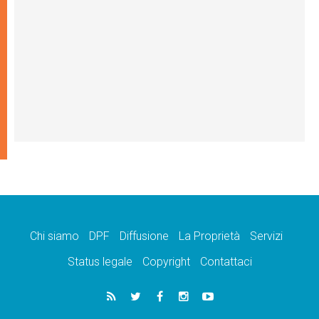
Chi siamo
DPF
Diffusione
La Proprietà
Servizi
Status legale
Copyright
Contattaci