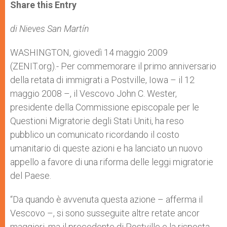
t
s
e
t
r
Share this Entry
s
e
b
t
e
A
n
o
e
p
g
o
r
di Nieves San Martín
p
e
k
r
WASHINGTON, giovedì 14 maggio 2009
(ZENIT.org).- Per commemorare il primo anniversario
della retata di immigrati a Postville, Iowa – il 12
maggio 2008 –, il Vescovo John C. Wester,
presidente della Commissione episcopale per le
Questioni Migratorie degli Stati Uniti, ha reso
pubblico un comunicato ricordando il costo
umanitario di queste azioni e ha lanciato un nuovo
appello a favore di una riforma delle leggi migratorie
del Paese.
“Da quando è avvenuta questa azione – afferma il
Vescovo –, si sono susseguite altre retate ancor
maggiori, ma il precedente di Postville e la risposta