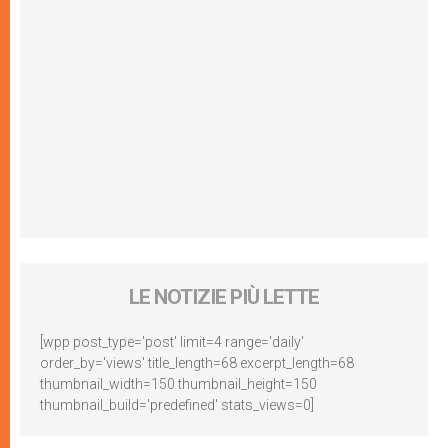
LE NOTIZIE PIÙ LETTE
[wpp post_type='post' limit=4 range='daily'
order_by='views' title_length=68 excerpt_length=68
thumbnail_width=150 thumbnail_height=150
thumbnail_build='predefined' stats_views=0]