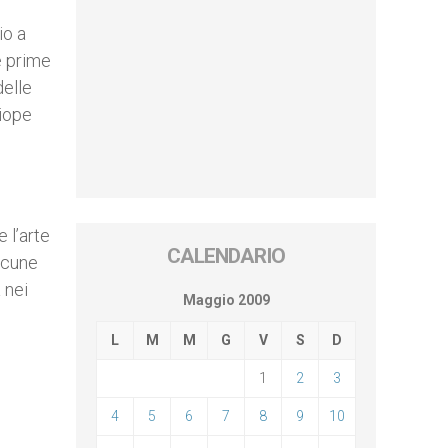
io a
e prime
delle
tiope
 l’arte
CALENDARIO
alcune
 nei
Maggio 2009
L
M
M
G
V
S
D
1
2
3
4
5
6
7
8
9
10