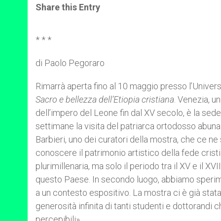
t
s
e
t
r
Share this Entry
s
e
b
t
e
A
n
o
e
p
g
o
r
p
e
k
* * *
r
di Paolo Pegoraro
Rimarrà aperta fino al 10 maggio presso l’Univers
Sacro e bellezza dell’Etiopia cristiana
. Venezia, u
dell’impero del Leone fin dal XV secolo, è la sed
settimane la visita del patriarca ortodosso abun
Barbieri, uno dei curatori della mostra, che ce n
conoscere il patrimonio artistico della fede crist
plurimillenaria, ma solo il periodo tra il XV e il X
questo Paese. In secondo luogo, abbiamo sperim
a un contesto espositivo. La mostra ci è già stat
generosità infinita di tanti studenti e dottorand
percepibili».