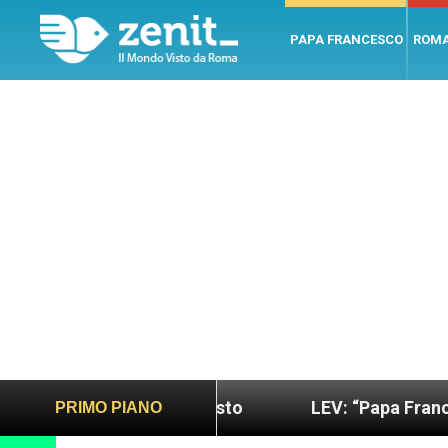
PAPA FRANCESCO
ROM
 più sano e giusto
LEV: “Papa Francesco. Un uom
PRIMO PIANO