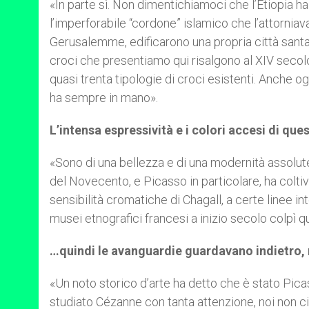
«In parte sì. Non dimentichiamoci che l’Etiopia h
l’imperforabile “cordone” islamico che l’attorniav
Gerusalemme, edificarono una propria città santa
croci che presentiamo qui risalgono al XIV seco
quasi trenta tipologie di croci esistenti. Anche o
ha sempre in mano».
L’intensa espressività e i colori accesi di q
«Sono di una bellezza e di una modernità assolute
del Novecento, e Picasso in particolare, ha coltiv
sensibilità cromatiche di Chagall, a certe linee i
musei etnografici francesi a inizio secolo colpì que
…quindi le avanguardie guardavano indietro, 
«Un noto storico d’arte ha detto che è stato Pi
studiato Cézanne con tanta attenzione, noi non c