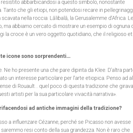
a resistito abbarbicandosi a questo simbolo, nonostante
a. Tanto che gli etiopi, non potendosi recare in pellegrinagg
 scavata nella roccia: Lālibalā, la Gerusalemme d’Africa. L
lo, ma abbiamo cercato di mostrare un esempio di ognuna 
ggi la croce è un vero oggetto quotidiano, che il religioso e
ueste icone sono sorprendenti…
. Ne ho presente una che pare dipinta da Klee. D’altra parte
ato un interesse particolare per l’arte etiopica. Penso ad 
ntense di Rouault… quel poco di questa tradizione che girava
sti artisti per la sua particolare vivacità narrativa».
rifacendosi ad antiche immagini della tradizione?
casso a influenzare Cézanne, perché se Picasso non avesse
i saremmo resi conto della sua grandezza. Non è raro che