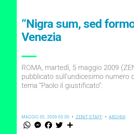
“Nigra sum, sed formosa
Venezia
ROMA, martedì, 5 maggio 2009 (ZENIT
pubblicato sull’undicesimo numero del
tema “Paolo il giustificato”.
MAGGIO 05, 2009 00:00
ZENIT STAFF
ARCHIVI
W
M
F
T
S
h
e
a
w
h
a
s
c
i
a