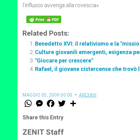
l’influsso avvenga alla rovescia».
Related Posts:
Benedetto XVI: il relativismo e la "missi
Culture giovanili emergenti, esigenza pe
"Giocare per crescere"
Rafael, il giovane cistercense che trovò 
MAGGIO 05, 2009 00:00
ARCHIVI
W
M
F
T
S
h
e
a
w
h
a
s
c
i
a
t
s
e
t
r
Share this Entry
s
e
b
t
e
A
n
o
e
p
g
o
r
ZENIT Staff
p
e
k