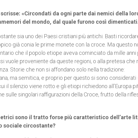
scrisse: «Circondati da ogni parte dai nemici della lor
 immemori del mondo, dal quale furono così dimenticat
nostante sia uno dei Paesi cristiani più antichi. Basti ricorda
etiopico già conia le prime monete con la croce. Ma questo n
ario che il popolo etiope aveva cominciato da mille anni 
 si vuole proveniente da queste regioni, o alla pretesa che 
nza. Storie che non si affondano solo nella tradizione:
cana, ma semitica, e proprio per questo si sono considerati i
i il silenzio viene rotto e gli etiopi richiedono all’Europa pit
sulle singolari raffigurazioni della Croce, frutto della rifl
etrici sono il tratto forse più caratteristico dell’arte li
to sociale circostante?