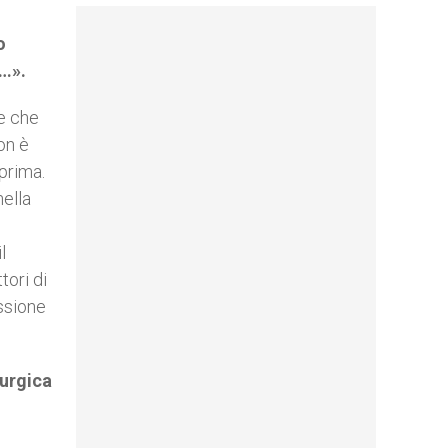
o
i…».
re che
on è
prima.
nella
l
tori di
essione
turgica