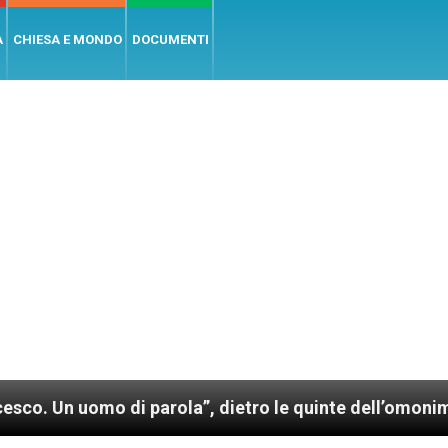
A
CHIESA E MONDO
DOCUMENTI
o di parola”, dietro le quinte dell’omonimo film di 