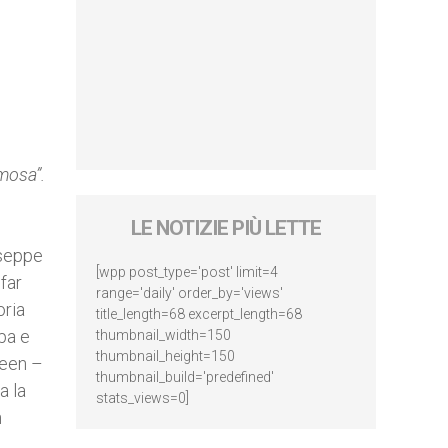
mosa”.
LE NOTIZIE PIÙ LETTE
useppe
[wpp post_type='post' limit=4
far
range='daily' order_by='views'
oria
title_length=68 excerpt_length=68
opa e
thumbnail_width=150
thumbnail_height=150
reen –
thumbnail_build='predefined'
a la
stats_views=0]
n