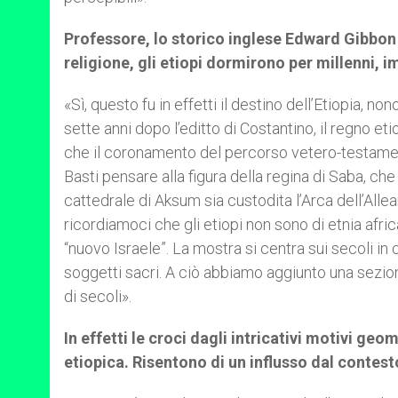
Professore, lo storico inglese Edward Gibbon 
religione, gli etiopi dormirono per millenni,
«Sì, questo fu in effetti il destino dell’Etiopia, no
sette anni dopo l’editto di Costantino, il regno 
che il coronamento del percorso vetero-testament
Basti pensare alla figura della regina di Saba, che
cattedrale di Aksum sia custodita l’Arca dell’Allea
ricordiamoci che gli etiopi non sono di etnia afri
“nuovo Israele”. La mostra si centra sui secoli in cu
soggetti sacri. A ciò abbiamo aggiunto una sezione 
di secoli».
In effetti le croci dagli intricativi motivi geom
etiopica. Risentono di un influsso dal contes