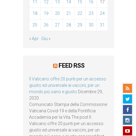
11
12
13
14
15
16
17
18
19
20
21
22
23
24
25
26
27
28
29
30
31
« Apr
Giu »
FEED RSS
Il Vaticano offre 20 punti per un accesso
giusto ed universale ai vaccini, per un
mondo più sano e giusto
Dicembre 29,
2020
Comunicato Stampa della Commissione
Vaticana Covid-19 e della Pontificia
Accademia per la Vita The post Il
Vaticano offre 20 punti per un accesso
giusto ed universale ai vaccini, per un