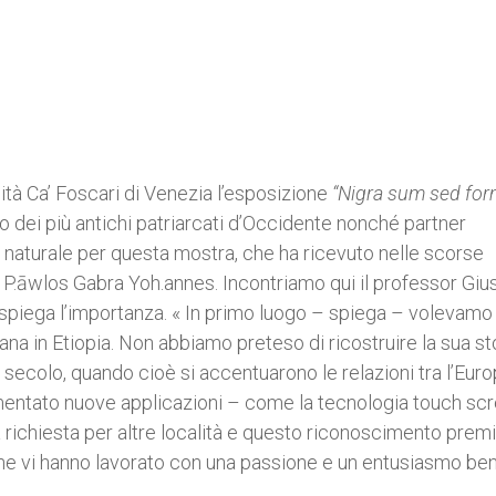
ità Ca’ Foscari di Venezia l’esposizione
“Nigra sum sed for
no dei più antichi patriarcati d’Occidente nonché partner
e naturale per questa mostra, che ha ricevuto nelle scorse
a P.āwlos Gabra Yoh.annes. Incontriamo qui il professor Gi
e spiega l’importanza. « In primo luogo – spiega – volevamo 
iana in Etiopia. Non abbiamo preteso di ricostruire la sua st
VII secolo, quando cioè si accentuarono le relazioni tra l’Eur
entato nuove applicazioni – come la tecnologia touch sc
a richiesta per altre località e questo riconoscimento premi
i che vi hanno lavorato con una passione e un entusiasmo be