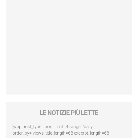
LE NOTIZIE PIÙ LETTE
[wpp post_type='post' limit=4 range='daily'
order_by='views' title_length=68 excerpt_length=68