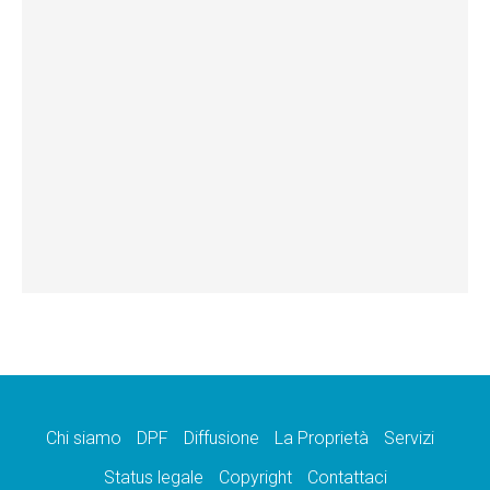
Chi siamo
DPF
Diffusione
La Proprietà
Servizi
Status legale
Copyright
Contattaci