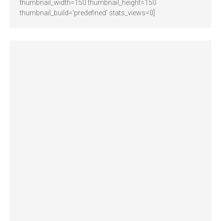
thumbnail_width=150 thumbnail_height=150
thumbnail_build='predefined' stats_views=0]