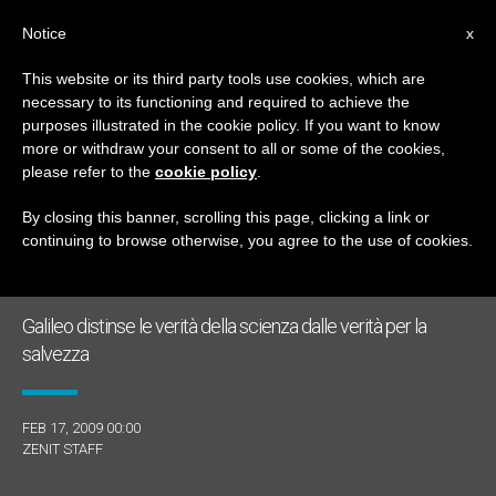
IT
Notice
x
This website or its third party tools use cookies, which are
necessary to its functioning and required to achieve the
GIORNO
purposes illustrated in the cookie policy. If you want to know
Febbraio 17th, 2009
more or withdraw your consent to all or some of the cookies,
please refer to the
cookie policy
.
By closing this banner, scrolling this page, clicking a link or
continuing to browse otherwise, you agree to the use of cookies.
ULTIME NOTIZIE
Galileo distinse le verità della scienza dalle verità per la
salvezza
FEB 17, 2009 00:00
ZENIT STAFF