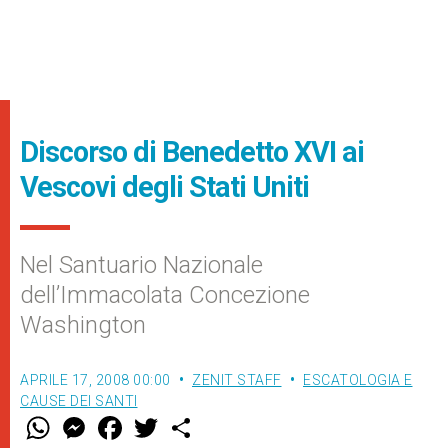
Discorso di Benedetto XVI ai
Vescovi degli Stati Uniti
Nel Santuario Nazionale
dell’Immacolata Concezione
Washington
APRILE 17, 2008 00:00
ZENIT STAFF
ESCATOLOGIA E
CAUSE DEI SANTI
W
M
F
T
S
h
e
a
w
h