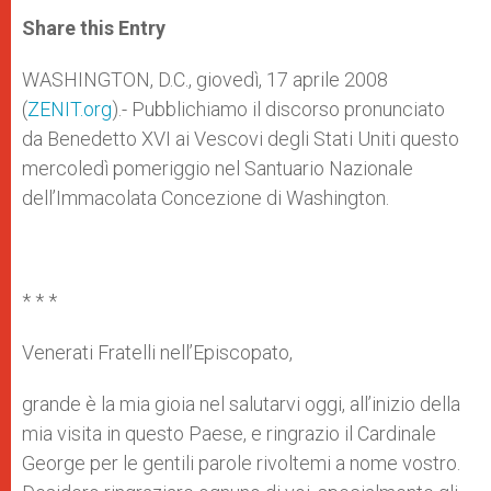
a
s
c
i
a
t
s
e
t
r
Share this Entry
s
e
b
t
e
A
n
o
e
p
g
o
r
WASHINGTON, D.C., giovedì, 17 aprile 2008
p
e
k
(
ZENIT.org
r
).- Pubblichiamo il discorso pronunciato
da Benedetto XVI ai Vescovi degli Stati Uniti questo
mercoledì pomeriggio nel Santuario Nazionale
dell’Immacolata Concezione di Washington.
* * *
Venerati Fratelli nell’Episcopato,
grande è la mia gioia nel salutarvi oggi, all’inizio della
mia visita in questo Paese, e ringrazio il Cardinale
George per le gentili parole rivoltemi a nome vostro.