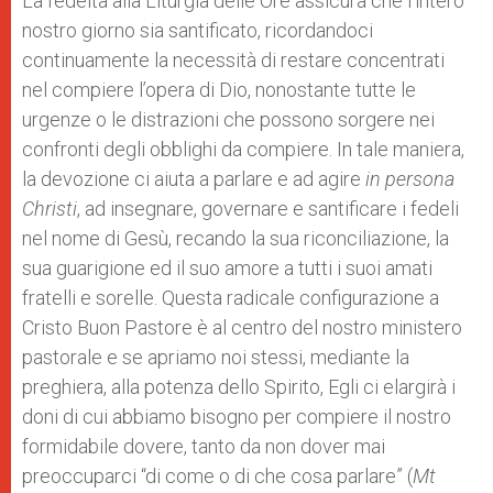
La fedeltà alla Liturgia delle Ore assicura che l’intero
nostro giorno sia santificato, ricordandoci
continuamente la necessità di restare concentrati
nel compiere l’opera di Dio, nonostante tutte le
urgenze o le distrazioni che possono sorgere nei
confronti degli obblighi da compiere. In tale maniera,
la devozione ci aiuta a parlare e ad agire
in persona
Christi
, ad insegnare, governare e santificare i fedeli
nel nome di Gesù, recando la sua riconciliazione, la
sua guarigione ed il suo amore a tutti i suoi amati
fratelli e sorelle. Questa radicale configurazione a
Cristo Buon Pastore è al centro del nostro ministero
pastorale e se apriamo noi stessi, mediante la
preghiera, alla potenza dello Spirito, Egli ci elargirà i
doni di cui abbiamo bisogno per compiere il nostro
formidabile dovere, tanto da non dover mai
preoccuparci “di come o di che cosa parlare” (
Mt