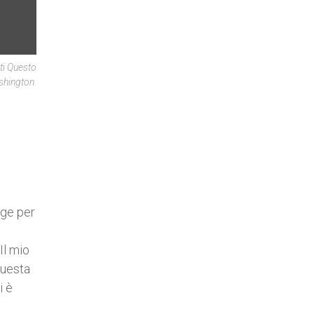
ti Questo
shington.
rge per
Il mio
questa
i è