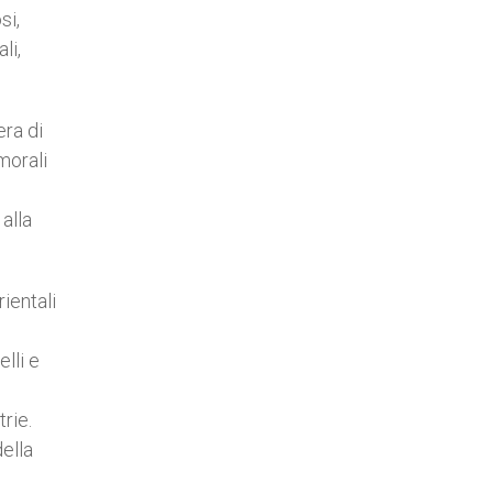
si,
li,
era di
morali
alla
ientali
lli e
rie.
ella