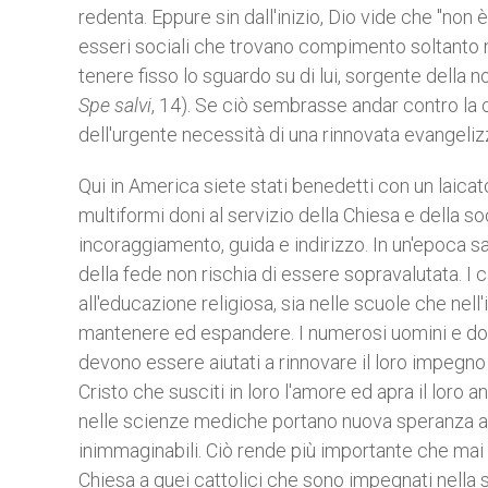
redenta. Eppure sin dall'inizio, Dio vide che "non 
esseri sociali che trovano compimento soltanto 
tenere fisso lo sguardo su di lui, sorgente della
Spe salvi
, 14). Se ciò sembrasse andar contro la
dell'urgente necessità di una rinnovata evangeliz
Qui in America siete stati benedetti con un laicat
multiformi doni al servizio della Chiesa e della s
incoraggiamento, guida e indirizzo. In un'epoca sa
della fede non rischia di essere sopravalutata. I 
all'educazione religiosa, sia nelle scuole che ne
mantenere ed espandere. I numerosi uomini e do
devono essere aiutati a rinnovare il loro impegno
Cristo che susciti in loro l'amore ed apra il loro ani
nelle scienze mediche portano nuova speranza a 
inimmaginabili. Ciò rende più importante che mai
Chiesa a quei cattolici che sono impegnati nella s