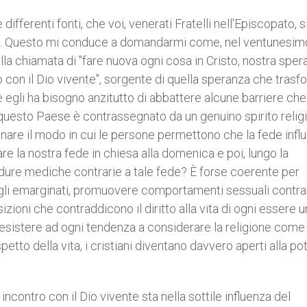
differenti fonti, che voi, venerati Fratelli nell'Episcopato, s
lo. Questo mi conduce a domandarmi come, nel ventunesim
a chiamata di "fare nuova ogni cosa in Cristo, nostra sper
 con il Dio vivente", sorgente di quella speranza che trasf
se egli ha bisogno anzitutto di abbattere alcune barriere che
uesto Paese è contrassegnato da un genuino spirito religi
nare il modo in cui le persone permettono che la fede influ
 la nostra fede in chiesa alla domenica e poi, lungo la
dure mediche contrarie a tale fede? È forse coerente per
 e gli emarginati, promuovere comportamenti sessuali contra
zioni che contraddicono il diritto alla vita di ogni essere
esistere ad ogni tendenza a considerare la religione come
etto della vita, i cristiani diventano davvero aperti alla p
incontro con il Dio vivente sta nella sottile influenza del