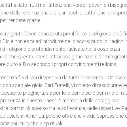
sità ha dato frutti nell'attenzione verso i poveri e i bisogno
one della rete nazionale di parrocchie cattoliche, di ospeda
 per rendere grazie.
tra gente è ben conosciuta per il fervore religioso ed è fi
Dio e non esita ad introdurre nei discorsi pubblici ragioni 
ertà di religione è profondamente radicato nella coscienza
far sì che questo Paese attraesse generazioni di immigranti 
e culto a Dio secondo i propri convincimenti religiosi.
esenza fra di voi di Vescovi da tutte le venerabili Chiese or
con speciale gioia. Cari Fratelli, vi chiedo di rassicurare le
cessante preghiera, sia per loro come pure per i molti frate
stra presenza in questo Paese è memoria della coraggiosa
tre comunità, spesso tra le sofferenze, nelle rispettive Pat
cclesiale in America, poiché offre una vivida espressione d
dizioni liturgiche e spirituali.