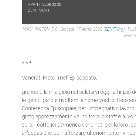
APR 17, 2008 00:00
ZENIT STAFF
WASHINGTON, D.C., Giovedì, 17 Aprile 2008 (
ZENIT.org
).- Pub
Mercol
* * *
Venerati Fratelli nell'Episcopato,
grande è la mia gioia nel salutarvi oggi, all'inizio
le gentili parole rivoltemi a nome vostro. Desidero
Conferenza Episcopale, per l'impegnativo lavoro c
grato apprezzamento va inoltre allo staff e ai vol
sera. I cattolici d'America sono noti per la loro l
un'occasione per rafforzare ulteriormente i vinco