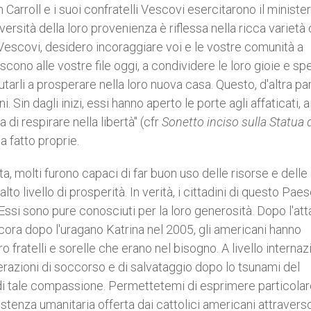
 Carroll e i suoi confratelli Vescovi esercitarono il ministe
ersità della loro provenienza è riflessa nella ricca varietà 
i Vescovi, desidero incoraggiare voi e le vostre comunità a
scono alle vostre file oggi, a condividere le loro gioie e sp
utarli a prosperare nella loro nuova casa. Questo, d'altra par
 Sin dagli inizi, essi hanno aperto le porte agli affaticati, a
 di respirare nella libertà" (cfr
Sonetto inciso sulla Statua 
a fatto proprie.
ta, molti furono capaci di far buon uso delle risorse e delle
to livello di prosperità. In verità, i cittadini di questo Pae
. Essi sono pure conosciuti per la loro generosità. Dopo l'at
cora dopo l'uragano Katrina nel 2005, gli americani hanno
o fratelli e sorelle che erano nel bisogno. A livello internaz
perazioni di soccorso e di salvataggio dopo lo tsunami del
di tale compassione. Permettetemi di esprimere particola
tenza umanitaria offerta dai cattolici americani attraverso