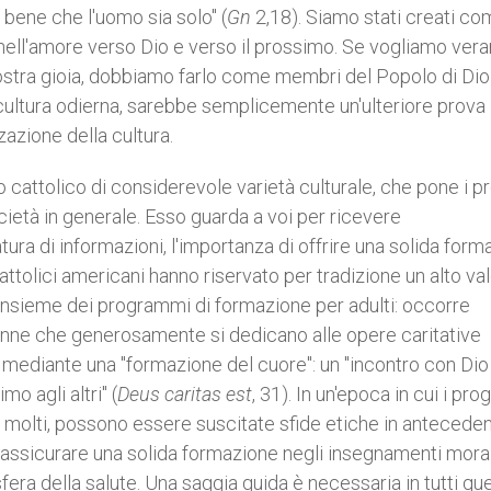
è bene che l'uomo sia solo" (
Gn
2,18). Siamo stati creati c
nell'amore verso Dio e verso il prossimo. Se vogliamo ve
 nostra gioia, dobbiamo farlo come membri del Popolo di Dio 
 cultura odierna, sarebbe semplicemente un'ulteriore prova
zazione della cultura.
o cattolico di considerevole varietà culturale, che pone i pr
ocietà in generale. Esso guarda a voi per ricevere
tura di informazioni, l'importanza di offrire una solida for
cattolici americani hanno riservato per tradizione un alto va
ll'insieme dei programmi di formazione per adulti: occorre
nne che generosamente si dedicano alle opere caritative
 mediante una "formazione del cuore": un "incontro con Dio 
mo agli altri" (
Deus caritas est
, 31). In un'epoca in cui i pro
molti, possono essere suscitate sfide etiche in antecede
 assicurare una solida formazione negli insegnamenti moral
fera della salute. Una saggia guida è necessaria in tutti que