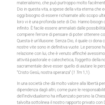
materialismo, che può purtroppo molto facilment
Dio in questa vita, a spese della vita eterna che 
oggi bisogno di essere richiamate allo scopo ult
loro vi è una profonda sete di Dio. Hanno bisogn 
infinito. È facile essere ammaliati dalle possibilità
compiere l'errore di pensare di poter ottenere con
Questa è un'illusione. Senza Dio, il quale ci dona
nostre vite sono in definitiva vuote. Le persone
relazione con lui, che è venuto affinché avessimo
attività pastorale e catechetica, l'oggetto della 
sacramentale deve esser quello di aiutare le pers
"Cristo Gesù, nostra speranza" (
1 Tm
1,1).
In una società che dà molto valore alla libertà per
dipendenza dagli altri, come pure le responsabil
dell'individualismo ha influenzato persino la Chie
talvolta sottolinea il nostro rapporto privato co