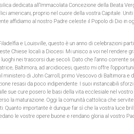
silica dedicata all'Immacolata Concezione della Beata Ver
lici americani, proprio nel cuore della vostra Capitale. Uniti 
e affidiamo al nostro Padre celeste il Popolo di Dio in og
ladelfia e Louisville, questo è un anno di celebrazioni parti
este Chiese locali a Diocesi. Mi unisco a voi nel rendere g
li luoghi nei trascorsi due secoli. Dato che l'anno corrente 
trice, Baltimora, ad arcidiocesi, questo mi offre l'opportuni
 il ministero di John Carroll, primo Vescovo di Baltimora e
ione resasi da poco indipendente. I suoi instancabili sforzi
 alle sue cure posero le basi della vita ecclesiale nel vostr
erso la maturazione. Oggi la comunità cattolica che servite
i. Quanto importante è dunque far sì che la vostra luce brill
 vedano le vostre opere buone e rendano gloria al vostro Pa