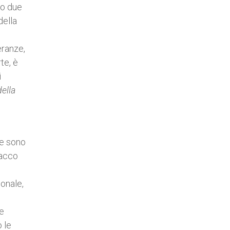
ro due
della
eranze,
te, è
i
della
se sono
tacco
ionale,
re
 le