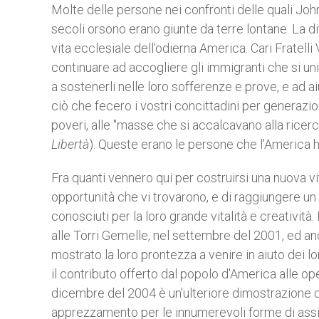
Molte delle persone nei confronti delle quali John
secoli orsono erano giunte da terre lontane. La div
vita ecclesiale dell'odierna America. Cari Fratell
continuare ad accogliere gli immigranti che si uni
a sostenerli nelle loro sofferenze e prove, e ad ai
ciò che fecero i vostri concittadini per generazioni.
poveri, alle "masse che si accalcavano alla ricerca
Libertà
). Queste erano le persone che l'America h
Fra quanti vennero qui per costruirsi una nuova vi
opportunità che vi trovarono, e di raggiungere un al
conosciuti per la loro grande vitalità e creatività
alle Torri Gemelle, nel settembre del 2001, ed an
mostrato la loro prontezza a venire in aiuto dei lor
il contributo offerto dal popolo d'America alle o
dicembre del 2004 è un'ulteriore dimostrazione 
apprezzamento per le innumerevoli forme di assis