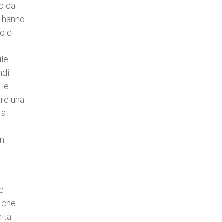
o da
e hanno
o di
ile
di.
 le
are una
ra
on
ne
à che
nità