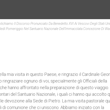
blichiamo Il Discorso Pronunciato Da Benedetto XVI Ai Vescovi Degli Stati Uni
edì Pomeriggio Nel Santuario Nazionale Dell'Immacolata Concezione Di Wa
 della mia visita in questo Paese, e ringrazio il Cardinale Geo
 ringraziare ognuno di voi, specialmente gli Officiali della
he hanno affrontato nella preparazione di questo viaggio. 
ontari del Santuario Nazionale, i quali ci hanno qui accolto 
eale devozione alla Sede di Pietro. La mia visita pastorale qu
li di comunione che ci uniscono. Abbiamo iniziato con la