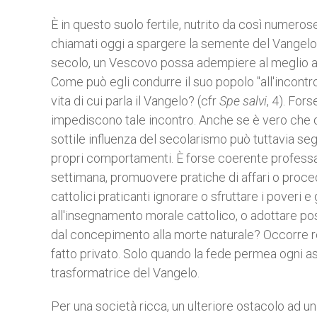
È in questo suolo fertile, nutrito da così numerose 
chiamati oggi a spargere la semente del Vange
secolo, un Vescovo possa adempiere al meglio all
Come può egli condurre il suo popolo "all'incontro
vita di cui parla il Vangelo? (cfr
Spe salvi
, 4). For
impediscono tale incontro. Anche se è vero che q
sottile influenza del secolarismo può tuttavia seg
propri comportamenti. È forse coerente professare
settimana, promuovere pratiche di affari o proce
cattolici praticanti ignorare o sfruttare i poveri
all'insegnamento morale cattolico, o adottare posi
dal concepimento alla morte naturale? Occorre r
fatto privato. Solo quando la fede permea ogni asp
trasformatrice del Vangelo.
Per una società ricca, un ulteriore ostacolo ad un 