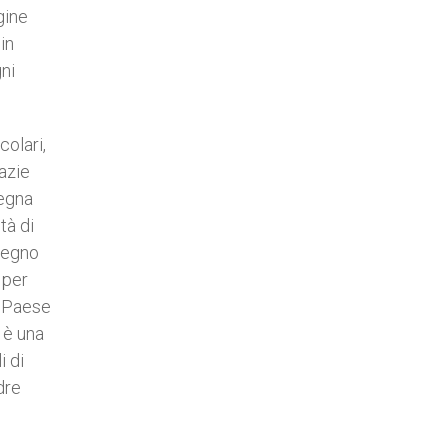
gine
in
ni
colari,
razie
segna
tà di
 degno
 per
o Paese
 è una
i di
dre