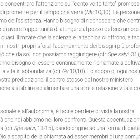
e concentrare l'attenzione sul "cento volte tanto" promess
egli promette per il tempo che verrà (
Mc
10,30). Le person
imo dell'esistenza. Hanno bisogno di riconoscere che dentr
o di avere l'opportunità di attingere al pozzo del suo amore
 quasi illimitate che la scienza e la tecnica ci offrono; è fac
 i nostri propri sforzi l'adempimento dei bisogni più profon
 ciò che da soli non possiamo raggiungere (cfr
Spe salvi
, 31),
 hanno bisogno di essere continuamente richiamate a coltiv
 la vita in abbondanza (cfr
Gv
10,10). Lo scopo di ogni nost
nostra predicazione, il centro stesso del nostro ministero
one a stabilire ed alimentare una simile relazione vitale c
sonale e all'autonomia, è facile perdere di vista la nostra
ità che noi abbiamo nei loro confronti. Questa accentuazio
sa (cfr
Spe salvi
, 13-15), dando origine ad una forma di piet
n Dio a scapito della chiamata ad esser membri di una comu