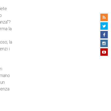
iete
o
anza"?
orma la
oso, la
enzi i
ri
 umano
 un
otenza