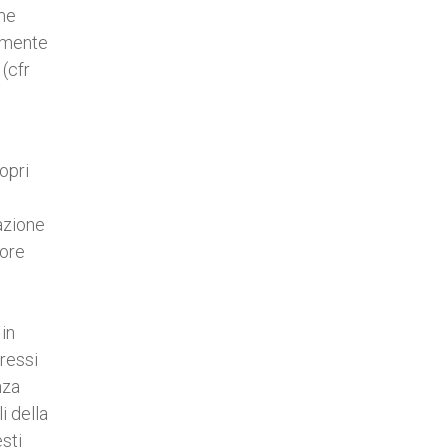
ome
ramente
(cfr
opri
mazione
lore
in
gressi
nza
i della
sti