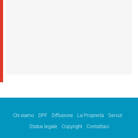
Chi siamo
DPF
Diffusione
La Proprietà
Servizi
Status legale
Copyright
Contattaci