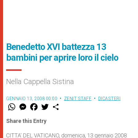
Benedetto XVI battezza 13
bambini per aprire loro il cielo
Nella Cappella Sistina
GENNAIO 13, 2008 00:00
ZENIT STAFF
DICASTERI
W
M
F
T
S
h
e
a
w
h
a
s
c
i
a
t
s
e
t
r
Share this Entry
s
e
b
t
e
A
n
o
e
p
g
o
r
CITTA’ DEL VATICANO, domenica, 13 gennaio 2008