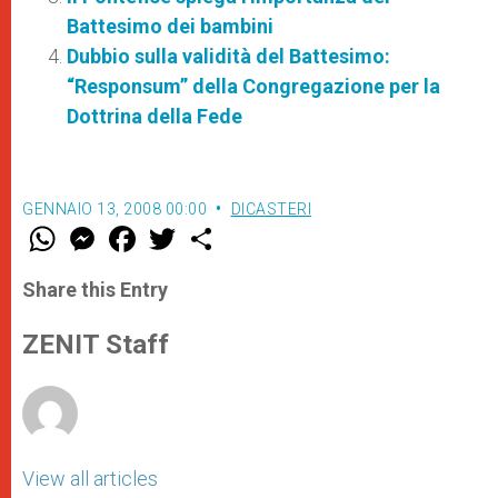
Battesimo dei bambini
Dubbio sulla validità del Battesimo:
“Responsum” della Congregazione per la
Dottrina della Fede
GENNAIO 13, 2008 00:00
DICASTERI
W
M
F
T
S
h
e
a
w
h
a
s
c
i
a
t
s
e
t
r
Share this Entry
s
e
b
t
e
A
n
o
e
p
g
o
r
ZENIT Staff
p
e
k
r
View all articles