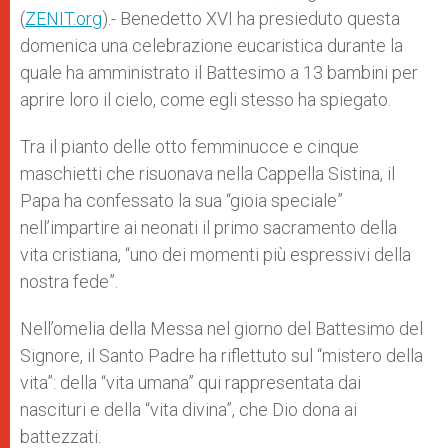
p
e
k
(
ZENIT.org
r
).- Benedetto XVI ha presieduto questa
domenica una celebrazione eucaristica durante la
quale ha amministrato il Battesimo a 13 bambini per
aprire loro il cielo, come egli stesso ha spiegato.
Tra il pianto delle otto femminucce e cinque
maschietti che risuonava nella Cappella Sistina, il
Papa ha confessato la sua “gioia speciale”
nell’impartire ai neonati il primo sacramento della
vita cristiana, “uno dei momenti più espressivi della
nostra fede”.
Nell’omelia della Messa nel giorno del Battesimo del
Signore, il Santo Padre ha riflettuto sul “mistero della
vita”: della “vita umana” qui rappresentata dai
nascituri e della “vita divina”, che Dio dona ai
battezzati.