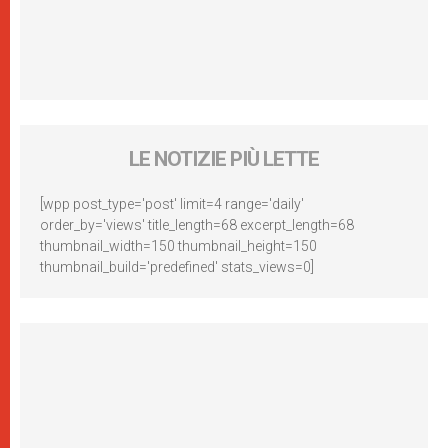
LE NOTIZIE PIÙ LETTE
[wpp post_type='post' limit=4 range='daily'
order_by='views' title_length=68 excerpt_length=68
thumbnail_width=150 thumbnail_height=150
thumbnail_build='predefined' stats_views=0]