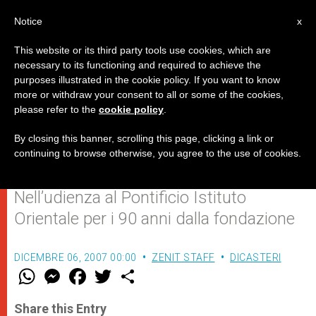
IT
Notice
x
This website or its third party tools use cookies, which are
necessary to its functioning and required to achieve the
purposes illustrated in the cookie policy. If you want to know
Benedetto XVI: “La saggezza
more or withdraw your consent to all or some of the cookies,
please refer to the
cookie policy
.
dell’Oriente cristiano arricchisce
tutti”
By closing this banner, scrolling this page, clicking a link or
continuing to browse otherwise, you agree to the use of cookies.
Nell’udienza al Pontificio Istituto
Orientale per i 90 anni dalla fondazione
DICEMBRE 06, 2007 00:00
ZENIT STAFF
DICASTERI
W
M
F
T
S
h
e
a
w
h
a
s
c
i
a
t
s
e
t
r
Share this Entry
s
e
b
t
e