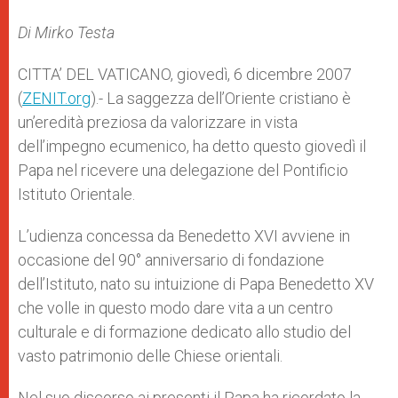
A
n
o
e
p
g
o
r
Di Mirko Testa
p
e
k
r
CITTA’ DEL VATICANO, giovedì, 6 dicembre 2007
(
ZENIT.org
).- La saggezza dell’Oriente cristiano è
un’eredità preziosa da valorizzare in vista
dell’impegno ecumenico, ha detto questo giovedì il
Papa nel ricevere una delegazione del Pontificio
Istituto Orientale.
L’udienza concessa da Benedetto XVI avviene in
occasione del 90° anniversario di fondazione
dell’Istituto, nato su intuizione di Papa Benedetto XV
che volle in questo modo dare vita a un centro
culturale e di formazione dedicato allo studio del
vasto patrimonio delle Chiese orientali.
Nel suo discorso ai presenti il Papa ha ricordato la