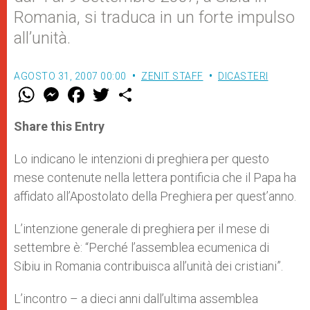
Romania, si traduca in un forte impulso
all’unità.
AGOSTO 31, 2007 00:00
ZENIT STAFF
DICASTERI
W
M
F
T
S
h
e
a
w
h
a
s
c
i
a
t
s
e
t
r
Share this Entry
s
e
b
t
e
A
n
o
e
p
g
o
r
Lo indicano le intenzioni di preghiera per questo
p
e
k
mese contenute nella lettera pontificia che il Papa ha
r
affidato all’Apostolato della Preghiera per quest’anno.
L’intenzione generale di preghiera per il mese di
settembre è: “Perché l’assemblea ecumenica di
Sibiu in Romania contribuisca all’unità dei cristiani”.
L’incontro – a dieci anni dall’ultima assemblea