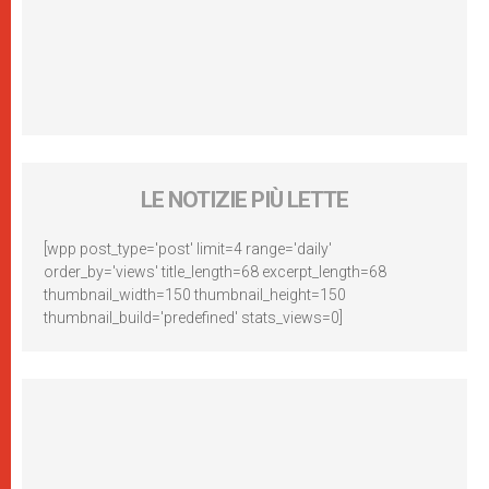
LE NOTIZIE PIÙ LETTE
[wpp post_type='post' limit=4 range='daily'
order_by='views' title_length=68 excerpt_length=68
thumbnail_width=150 thumbnail_height=150
thumbnail_build='predefined' stats_views=0]