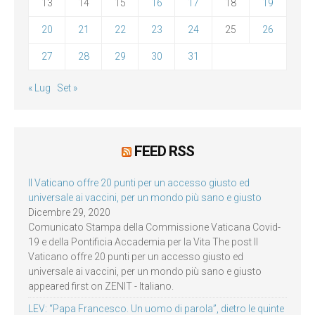
13
14
15
16
17
18
19
20
21
22
23
24
25
26
27
28
29
30
31
« Lug
Set »
FEED RSS
Il Vaticano offre 20 punti per un accesso giusto ed
universale ai vaccini, per un mondo più sano e giusto
Dicembre 29, 2020
Comunicato Stampa della Commissione Vaticana Covid-
19 e della Pontificia Accademia per la Vita The post Il
Vaticano offre 20 punti per un accesso giusto ed
universale ai vaccini, per un mondo più sano e giusto
appeared first on ZENIT - Italiano.
LEV: “Papa Francesco. Un uomo di parola”, dietro le quinte