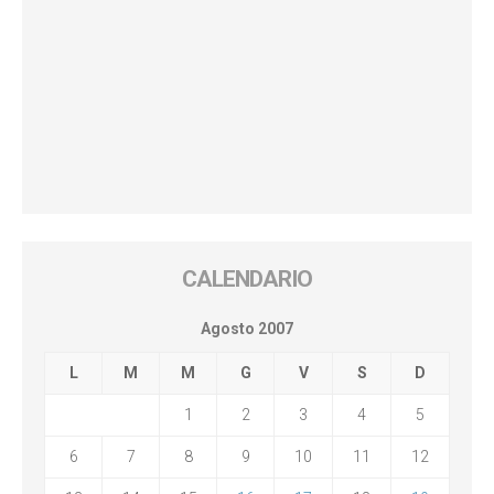
CALENDARIO
Agosto 2007
L
M
M
G
V
S
D
1
2
3
4
5
6
7
8
9
10
11
12