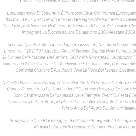
Che Aiuteranno Nello Buona Riuscita Di Questo Evento Ecclesiale.
L’appuntamento Di Settembre È Promosso Dalla Conferenza Episcopale
Italiana, Che In Questo Modo Intende Dare Vigore Alla Pastorale Giovanile
Del Paese, E Si Inserisce Nell'itinerario Triennale Di Pastorale Giovanile Che
Impegnerà Le Diocesi Italiane Dall’autunno 2006 All’estate 2009.
Secondo Quanto Fatto Sapere Dagli Organizzatori, Nei Giorni Precedenti
L’incontro, Il 29 E Il 31 Agosto, I Giovani Saranno Ospitati Nelle Famiglie Di
32 Diocesi Delle Marche, Dell’Umbria, Dell’Emilia Romagna E Dell’Abruzzo E
Animeranno Alcune Giornate Di Condivisione E Di Riflessione, Portando Alle
Comunità Cristiane E Alle Realtà Civili La Voce Del Mondo Giovanile.
Nelle 32 Diocesi Della Romagna, Delle Marche, Dell’Umbria E Dell’Abruzzo I
Giovani Si Incontrano Per Condividere Il Cammino Percorso. Le Giornate
Sono Caratterizzate Dall'ospitalità Nelle Famiglie, Eventi Di Festa E Di
Conoscenza Del Territorio, Ma Anche Da Iniziative Collegate Al Tema Del
Primo Anno Dell’Agorà Dei Giovani Italiani.
Protagoniste Quindi Le Famiglie, Che Si Sono Impegnate Ad Accogliere
Migliaia Di Giovani In Occasione Dell'incontro Con Il Papa.