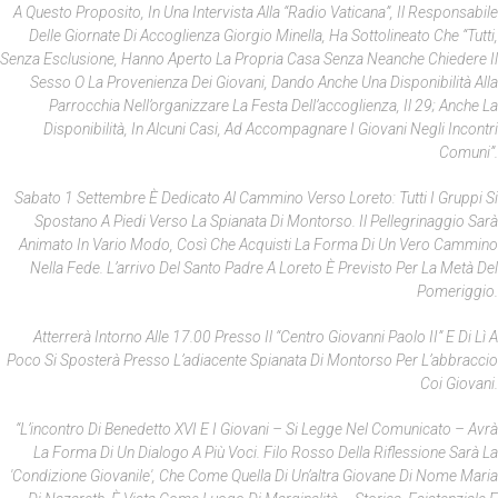
A Questo Proposito, In Una Intervista Alla “Radio Vaticana”, Il Responsabile
Delle Giornate Di Accoglienza Giorgio Minella, Ha Sottolineato Che “tutti,
Senza Esclusione, Hanno Aperto La Propria Casa Senza Neanche Chiedere Il
Sesso O La Provenienza Dei Giovani, Dando Anche Una Disponibilità Alla
Parrocchia Nell’organizzare La Festa Dell’accoglienza, Il 29; Anche La
Disponibilità, In Alcuni Casi, Ad Accompagnare I Giovani Negli Incontri
Comuni”.
Sabato 1 Settembre È Dedicato Al Cammino Verso Loreto: Tutti I Gruppi Si
Spostano A Piedi Verso La Spianata Di Montorso. Il Pellegrinaggio Sarà
Animato In Vario Modo, Così Che Acquisti La Forma Di Un Vero Cammino
Nella Fede. L’arrivo Del Santo Padre A Loreto È Previsto Per La Metà Del
Pomeriggio.
Atterrerà Intorno Alle 17.00 Presso Il “Centro Giovanni Paolo II” E Di Lì A
Poco Si Sposterà Presso L’adiacente Spianata Di Montorso Per L’abbraccio
Coi Giovani.
“L’incontro Di Benedetto XVI E I Giovani – Si Legge Nel Comunicato – Avrà
La Forma Di Un Dialogo A Più Voci. Filo Rosso Della Riflessione Sarà La
'condizione Giovanile', Che Come Quella Di Un’altra Giovane Di Nome Maria