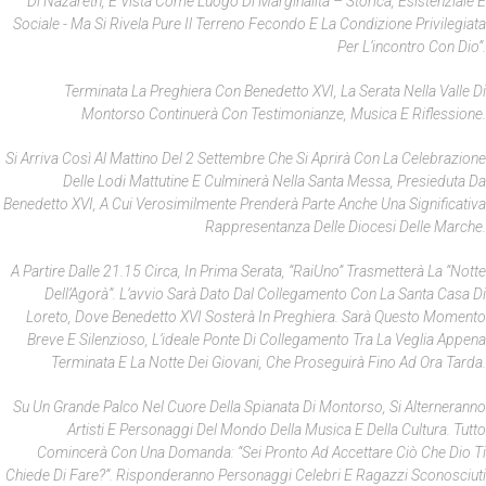
Di Nazareth, È Vista Come Luogo Di Marginalità – Storica, Esistenziale E
Sociale - Ma Si Rivela Pure Il Terreno Fecondo E La Condizione Privilegiata
Per L’incontro Con Dio”.
Terminata La Preghiera Con Benedetto XVI, La Serata Nella Valle Di
Montorso Continuerà Con Testimonianze, Musica E Riflessione.
Si Arriva Così Al Mattino Del 2 Settembre Che Si Aprirà Con La Celebrazione
Delle Lodi Mattutine E Culminerà Nella Santa Messa, Presieduta Da
Benedetto XVI, A Cui Verosimilmente Prenderà Parte Anche Una Significativa
Rappresentanza Delle Diocesi Delle Marche.
A Partire Dalle 21.15 Circa, In Prima Serata, “RaiUno” Trasmetterà La “Notte
Dell’Agorà”. L’avvio Sarà Dato Dal Collegamento Con La Santa Casa Di
Loreto, Dove Benedetto XVI Sosterà In Preghiera. Sarà Questo Momento
Breve E Silenzioso, L’ideale Ponte Di Collegamento Tra La Veglia Appena
Terminata E La Notte Dei Giovani, Che Proseguirà Fino Ad Ora Tarda.
Su Un Grande Palco Nel Cuore Della Spianata Di Montorso, Si Alterneranno
Artisti E Personaggi Del Mondo Della Musica E Della Cultura. Tutto
Comincerà Con Una Domanda: “Sei Pronto Ad Accettare Ciò Che Dio Ti
Chiede Di Fare?”. Risponderanno Personaggi Celebri E Ragazzi Sconosciuti