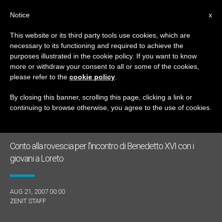
IT
Notice
x
This website or its third party tools use cookies, which are
necessary to its functioning and required to achieve the
GIORNO
purposes illustrated in the cookie policy. If you want to know
Agosto 21st, 2007
more or withdraw your consent to all or some of the cookies,
please refer to the
cookie policy
.
By closing this banner, scrolling this page, clicking a link or
continuing to browse otherwise, you agree to the use of cookies.
ULTIME NOTIZIE
Conto alla rovescia per l'incontro di Benedetto XVI con i
giovani a Loreto
AUG 21, 2007 00:00
ZENIT STAFF