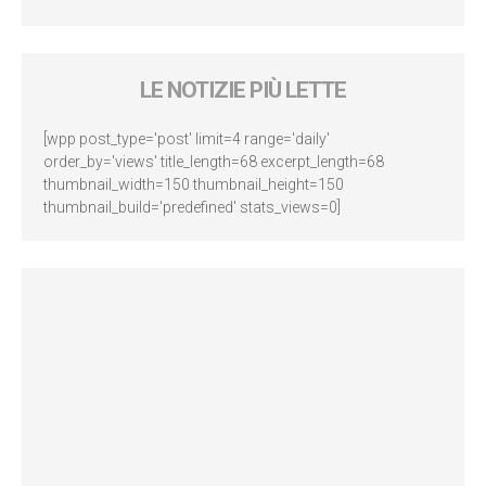
LE NOTIZIE PIÙ LETTE
[wpp post_type='post' limit=4 range='daily'
order_by='views' title_length=68 excerpt_length=68
thumbnail_width=150 thumbnail_height=150
thumbnail_build='predefined' stats_views=0]