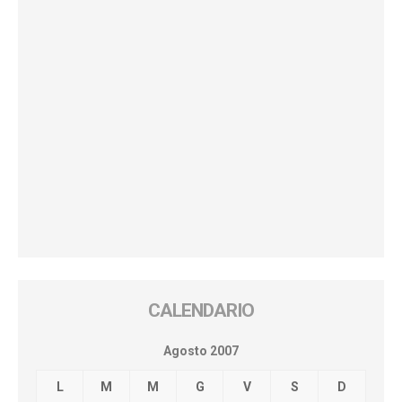
CALENDARIO
Agosto 2007
L
M
M
G
V
S
D