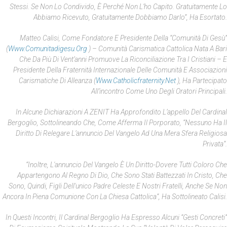
Stessi. Se Non Lo Condivido, È Perché Non L’ho Capito. Gratuitamente Lo
Abbiamo Ricevuto, Gratuitamente Dobbiamo Darlo”, Ha Esortato.
Matteo Calisi, Come Fondatore E Presidente Della “Comunità Di Gesù”
(
Www.comunitadigesu.org
) – Comunità Carismatica Cattolica Nata A Bari
Che Da Più Di Vent’anni Promuove La Riconciliazione Tra I Cristiani – E
Presidente Della Fraternità Internazionale Delle Comunità E Associazioni
Carismatiche Di Alleanza (
Www.catholicfraternity.net
), Ha Partecipato
All’incontro Come Uno Degli Oratori Principali.
In Alcune Dichiarazioni A ZENIT Ha Approfondito L’appello Del Cardinal
Bergoglio, Sottolineando Che, Come Afferma Il Porporato, “nessuno Ha Il
Diritto Di Relegare L’annuncio Del Vangelo Ad Una Mera Sfera Religiosa
Privata”.
“Inoltre, L'annuncio Del Vangelo È Un Diritto-Dovere Tutti Coloro Che
Appartengono Al Regno Di Dio, Che Sono Stati Battezzati In Cristo, Che
Sono, Quindi, Figli Dell'unico Padre Celeste E Nostri Fratelli, Anche Se Non
Ancora In Piena Comunione Con La Chiesa Cattolica”, Ha Sottolineato Calisi.
In Questi Incontri, Il Cardinal Bergoglio Ha Espresso Alcuni “gesti Concreti”