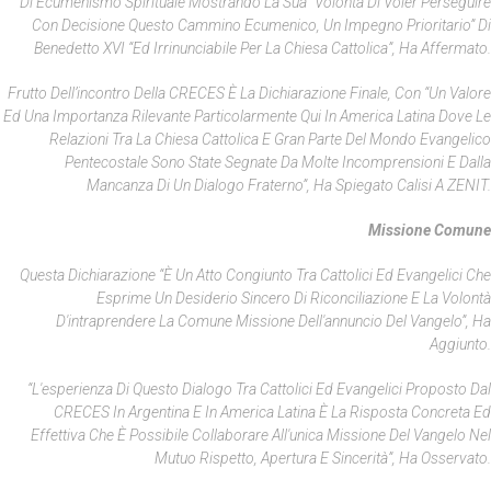
Di Ecumenismo Spirituale Mostrando La Sua “volontà Di Voler Perseguire
Con Decisione Questo Cammino Ecumenico, Un Impegno Prioritario” Di
Benedetto XVI “ed Irrinunciabile Per La Chiesa Cattolica”, Ha Affermato.
Frutto Dell’incontro Della CRECES È La Dichiarazione Finale, Con “un Valore
Ed Una Importanza Rilevante Particolarmente Qui In America Latina Dove Le
Relazioni Tra La Chiesa Cattolica E Gran Parte Del Mondo Evangelico
Pentecostale Sono State Segnate Da Molte Incomprensioni E Dalla
Mancanza Di Un Dialogo Fraterno”, Ha Spiegato Calisi A ZENIT.
Missione Comune
Questa Dichiarazione “è Un Atto Congiunto Tra Cattolici Ed Evangelici Che
Esprime Un Desiderio Sincero Di Riconciliazione E La Volontà
D'intraprendere La Comune Missione Dell'annuncio Del Vangelo”, Ha
Aggiunto.
“L'esperienza Di Questo Dialogo Tra Cattolici Ed Evangelici Proposto Dal
CRECES In Argentina E In America Latina È La Risposta Concreta Ed
Effettiva Che È Possibile Collaborare All'unica Missione Del Vangelo Nel
Mutuo Rispetto, Apertura E Sincerità”, Ha Osservato.