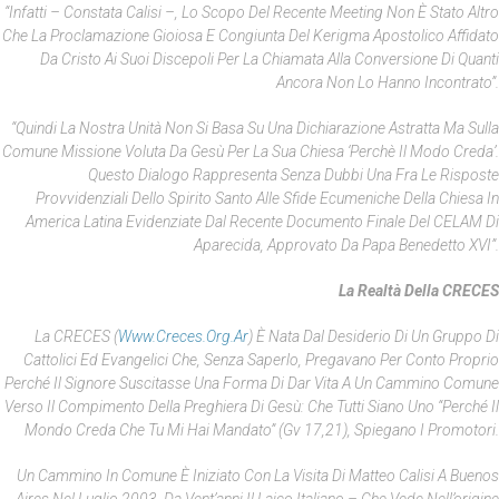
“Infatti – Constata Calisi –, Lo Scopo Del Recente Meeting Non È Stato Altro
Che La Proclamazione Gioiosa E Congiunta Del Kerigma Apostolico Affidato
Da Cristo Ai Suoi Discepoli Per La Chiamata Alla Conversione Di Quanti
Ancora Non Lo Hanno Incontrato”.
“Quindi La Nostra Unità Non Si Basa Su Una Dichiarazione Astratta Ma Sulla
Comune Missione Voluta Da Gesù Per La Sua Chiesa ‘perchè Il Modo Creda’.
Questo Dialogo Rappresenta Senza Dubbi Una Fra Le Risposte
Provvidenziali Dello Spirito Santo Alle Sfide Ecumeniche Della Chiesa In
America Latina Evidenziate Dal Recente Documento Finale Del CELAM Di
Aparecida, Approvato Da Papa Benedetto XVI”.
La Realtà Della CRECES
La CRECES (
Www.creces.org.ar
) È Nata Dal Desiderio Di Un Gruppo Di
Cattolici Ed Evangelici Che, Senza Saperlo, Pregavano Per Conto Proprio
Perché Il Signore Suscitasse Una Forma Di Dar Vita A Un Cammino Comune
Verso Il Compimento Della Preghiera Di Gesù: Che Tutti Siano Uno “perché Il
Mondo Creda Che Tu Mi Hai Mandato” (Gv 17,21), Spiegano I Promotori.
Un Cammino In Comune È Iniziato Con La Visita Di Matteo Calisi A Buenos