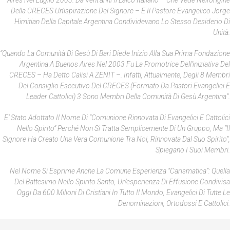
Aires Nel Luglio 2003. Da Vent’anni Il Laico Italiano – Che Vede Nell’origine
Della CRECES Un’ispirazione Del Signore – E Il Pastore Evangelico Jorge
Himitian Della Capitale Argentina Condividevano Lo Stesso Desiderio Di
Unità.
“Quando La Comunità Di Gesù Di Bari Diede Inizio Alla Sua Prima Fondazione
Argentina A Buenos Aires Nel 2003 Fu La Promotrice Dell'iniziativa Del
CRECES – Ha Detto Calisi A ZENIT –. Infatti, Attualmente, Degli 8 Membri
Del Consiglio Esecutivo Del CRECES (formato Da Pastori Evangelici E
Leader Cattolici) 3 Sono Membri Della Comunità Di Gesù Argentina”.
E’ Stato Adottato Il Nome Di “Comunione Rinnovata Di Evangelici E Cattolici
Nello Spirito” Perché Non Si Tratta Semplicemente Di Un Gruppo, Ma “il
Signore Ha Creato Una Vera Comunione Tra Noi, Rinnovata Dal Suo Spirito”,
Spiegano I Suoi Membri.
Nel Nome Si Esprime Anche La Comune Esperienza “carismatica”: Quella
Del Battesimo Nello Spirito Santo, Un’esperienza Di Effusione Condivisa
Oggi Da 600 Milioni Di Cristiani In Tutto Il Mondo, Evangelici Di Tutte Le
Denominazioni, Ortodossi E Cattolici.