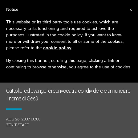
IT
Notice
x
This website or its third party tools use cookies, which are
necessary to its functioning and required to achieve the
GIORNO
purposes illustrated in the cookie policy. If you want to know
Agosto 26th, 2007
more or withdraw your consent to all or some of the cookies,
please refer to the
cookie policy
.
By closing this banner, scrolling this page, clicking a link or
continuing to browse otherwise, you agree to the use of cookies.
ULTIME NOTIZIE
Cattolici ed evangelici convocati a condividere e annunciare
il nome di Gesù
AUG 26, 2007 00:00
ZENIT STAFF