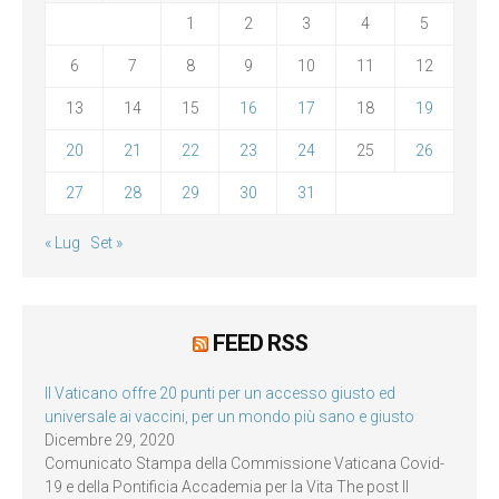
1
2
3
4
5
6
7
8
9
10
11
12
13
14
15
16
17
18
19
20
21
22
23
24
25
26
27
28
29
30
31
« Lug
Set »
FEED RSS
Il Vaticano offre 20 punti per un accesso giusto ed
universale ai vaccini, per un mondo più sano e giusto
Dicembre 29, 2020
Comunicato Stampa della Commissione Vaticana Covid-
19 e della Pontificia Accademia per la Vita The post Il