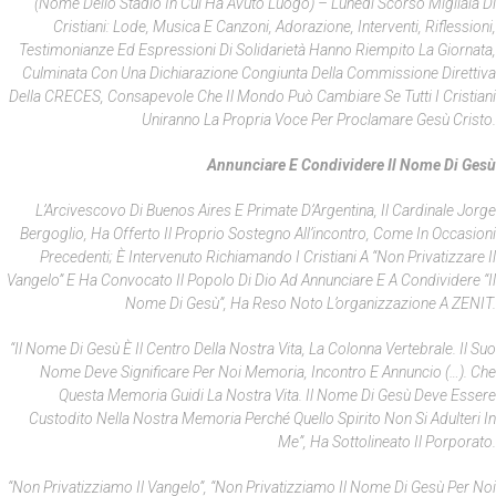
(nome Dello Stadio In Cui Ha Avuto Luogo) – Lunedì Scorso Migliaia Di
Cristiani: Lode, Musica E Canzoni, Adorazione, Interventi, Riflessioni,
Testimonianze Ed Espressioni Di Solidarietà Hanno Riempito La Giornata,
Culminata Con Una Dichiarazione Congiunta Della Commissione Direttiva
Della CRECES, Consapevole Che Il Mondo Può Cambiare Se Tutti I Cristiani
Uniranno La Propria Voce Per Proclamare Gesù Cristo.
Annunciare E Condividere Il Nome Di Gesù
L’Arcivescovo Di Buenos Aires E Primate D’Argentina, Il Cardinale Jorge
Bergoglio, Ha Offerto Il Proprio Sostegno All’incontro, Come In Occasioni
Precedenti; È Intervenuto Richiamando I Cristiani A “non Privatizzare Il
Vangelo” E Ha Convocato Il Popolo Di Dio Ad Annunciare E A Condividere “il
Nome Di Gesù”, Ha Reso Noto L’organizzazione A ZENIT.
“Il Nome Di Gesù È Il Centro Della Nostra Vita, La Colonna Vertebrale. Il Suo
Nome Deve Significare Per Noi Memoria, Incontro E Annuncio (…). Che
Questa Memoria Guidi La Nostra Vita. Il Nome Di Gesù Deve Essere
Custodito Nella Nostra Memoria Perché Quello Spirito Non Si Adulteri In
Me”, Ha Sottolineato Il Porporato.
“Non Privatizziamo Il Vangelo”, “non Privatizziamo Il Nome Di Gesù Per Noi