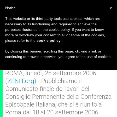
IT
Notice
x
This website or its third party tools use cookies, which are
necessary to its functioning and required to achieve the
purposes illustrated in the cookie policy. If you want to know
Comunicato finale del Consiglio
more or withdraw your consent to all or some of the cookies,
please refer to the
cookie policy
.
Episcopale Permanente (Roma
18-20 settembre 2006)
By closing this banner, scrolling this page, clicking a link or
continuing to browse otherwise, you agree to the use of cookies.
ROMA, lunedì, 25 settembre 2006
(
ZENIT.org
).- Pubblichiamo il
Comunicato finale dei lavori del
Consiglio Permanente della Conferenza
Episcopale Italiana, che si è riunito a
Roma dal 18 al 20 settembre 2006.