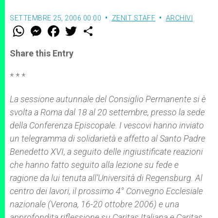
SETTEMBRE 25, 2006 00:00
ZENIT STAFF
ARCHIVI
W
M
F
T
S
h
e
a
w
h
a
s
c
i
a
t
s
e
t
r
Share this Entry
s
e
b
t
e
A
n
o
e
p
g
o
r
* * *
p
e
k
r
La sessione autunnale del Consiglio Permanente si è
svolta a Roma dal 18 al 20 settembre, presso la sede
della Conferenza Episcopale. I vescovi hanno inviato
un telegramma di solidarietà e affetto al Santo Padre
Benedetto XVI, a seguito delle ingiustificate reazioni
che hanno fatto seguito alla lezione su fede e
ragione da lui tenuta all’Università di Regensburg. Al
centro dei lavori, il prossimo 4° Convegno Ecclesiale
nazionale (Verona, 16-20 ottobre 2006) e una
approfondita riflessione su Caritas Italiana e Caritas