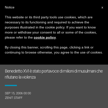
IT
Notice
x
This website or its third party tools use cookies, which are
necessary to its functioning and required to achieve the
GIORNO
purposes illustrated in the cookie policy. If you want to know
Settembre 15th, 2006
more or withdraw your consent to all or some of the cookies,
please refer to the
cookie policy
.
By closing this banner, scrolling this page, clicking a link or
continuing to browse otherwise, you agree to the use of cookies.
ULTIME NOTIZIE
Benedetto XVI è stato portavoce di milioni di musulmani che
rifiutano la violenza
SEP 15, 2006 00:00
ZENIT STAFF