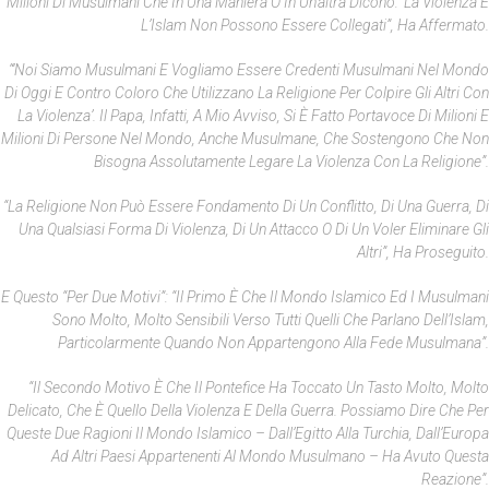
Milioni Di Musulmani Che In Una Maniera O In Un’altra Dicono: ‘la Violenza E
L’Islam Non Possono Essere Collegati”, Ha Affermato.
“‘Noi Siamo Musulmani E Vogliamo Essere Credenti Musulmani Nel Mondo
Di Oggi E Contro Coloro Che Utilizzano La Religione Per Colpire Gli Altri Con
La Violenza’. Il Papa, Infatti, A Mio Avviso, Si È Fatto Portavoce Di Milioni E
Milioni Di Persone Nel Mondo, Anche Musulmane, Che Sostengono Che Non
Bisogna Assolutamente Legare La Violenza Con La Religione”.
“La Religione Non Può Essere Fondamento Di Un Conflitto, Di Una Guerra, Di
Una Qualsiasi Forma Di Violenza, Di Un Attacco O Di Un Voler Eliminare Gli
Altri”, Ha Proseguito.
E Questo “per Due Motivi”: “il Primo È Che Il Mondo Islamico Ed I Musulmani
Sono Molto, Molto Sensibili Verso Tutti Quelli Che Parlano Dell’Islam,
Particolarmente Quando Non Appartengono Alla Fede Musulmana”.
“Il Secondo Motivo È Che Il Pontefice Ha Toccato Un Tasto Molto, Molto
Delicato, Che È Quello Della Violenza E Della Guerra. Possiamo Dire Che Per
Queste Due Ragioni Il Mondo Islamico – Dall’Egitto Alla Turchia, Dall’Europa
Ad Altri Paesi Appartenenti Al Mondo Musulmano – Ha Avuto Questa
Reazione”.