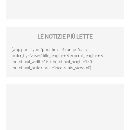
LE NOTIZIE PIÙ LETTE
[wpp post_type='post' limit=4 range='daily'
order_by='views' title_length=68 excerpt_length=68
thumbnail_width=150 thumbnail_height=150
thumbnail_build='predefined' stats_views=0]