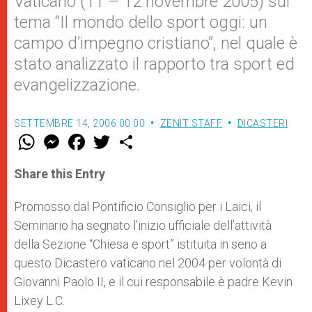
Vaticano (11 – 12 novembre 2005) sul
tema “Il mondo dello sport oggi: un
campo d’impegno cristiano”, nel quale è
stato analizzato il rapporto tra sport ed
evangelizzazione.
SETTEMBRE 14, 2006 00:00
ZENIT STAFF
DICASTERI
W
M
F
T
S
h
e
a
w
h
a
s
c
i
a
t
s
e
t
r
Share this Entry
s
e
b
t
e
A
n
o
e
p
g
o
r
Promosso dal Pontificio Consiglio per i Laici, il
p
e
k
Seminario ha segnato l’inizio ufficiale dell’attività
r
della Sezione “Chiesa e sport” istituita in seno a
questo Dicastero vaticano nel 2004 per volontà di
Giovanni Paolo II, e il cui responsabile è padre Kevin
Lixey L.C.