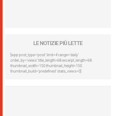
LE NOTIZIE PIÙ LETTE
[wpp post_type='post' limit=4 range='daily'
order_by='views' title_length=68 excerpt_length=68
thumbnail_width=150 thumbnail_height=150
thumbnail_build='predefined' stats_views=0]