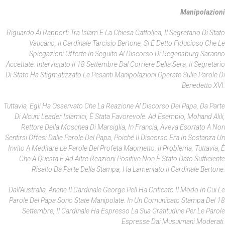
Manipolazioni
Riguardo Ai Rapporti Tra Islam E La Chiesa Cattolica, Il Segretario Di Stato
Vaticano, Il Cardinale Tarcisio Bertone, Si È Detto Fiducioso Che Le
Spiegazioni Offerte In Seguito Al Discorso Di Regensburg Saranno
Accettate. Intervistato Il 18 Settembre Dal
Corriere Della Sera
, Il Segretario
Di Stato Ha Stigmatizzato Le Pesanti Manipolazioni Operate Sulle Parole Di
Benedetto XVI.
Tuttavia, Egli Ha Osservato Che La Reazione Al Discorso Del Papa, Da Parte
Di Alcuni Leader Islamici, È Stata Favorevole. Ad Esempio, Mohand Alili,
Rettore Della Moschea Di Marsiglia, In Francia, Aveva Esortato A Non
Sentirsi Offesi Dalle Parole Del Papa, Poiché Il Discorso Era In Sostanza Un
Invito A Meditare Le Parole Del Profeta Maometto. Il Problema, Tuttavia, È
Che A Questa E Ad Altre Reazioni Positive Non È Stato Dato Sufficiente
Risalto Da Parte Della Stampa, Ha Lamentato Il Cardinale Bertone.
Dall’Australia, Anche Il Cardinale George Pell Ha Criticato Il Modo In Cui Le
Parole Del Papa Sono State Manipolate. In Un Comunicato Stampa Del 18
Settembre, Il Cardinale Ha Espresso La Sua Gratitudine Per Le Parole
Espresse Dai Musulmani Moderati.