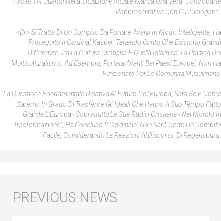
Facile, I N Quanto Nella Situazione Attuale Manca Una Vera “controparte
Rappresentativa Con Cui Dialogare”.
<br> Si Tratta Di Un Compito Da Portare Avanti In Modo Intelligente, Ha
Proseguito Il Cardinal Kasper, Tenendo Conto Che Esistono Grandi
Differenze Tra La Cultura Cristiana E Quella Islamica. La Politica Del
Multiculturalismo, Ad Esempio, Portata Avanti Dai Paesi Europei, Non Ha
Funzionato Per Le Comunità Musulmane.
“La Questione Fondamentale Relativa Al Futuro Dell’Europa, Sarà Se E Come
Saremo In Grado Di Trasferire Gli Ideali Che Hanno A Suo Tempo Fatto
Grande L’Europa - Soprattutto Le Sue Radici Cristiane - Nel Mondo In
Trasformazione”, Ha Concluso Il Cardinale. Non Sarà Certo Un Compito
Facile, Considerando Le Reazioni Al Discorso Di Regensburg.