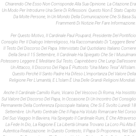
Chiarendo Che Esso Non Corrisponde Alla Sua Opinione. La Citazione Era
Un Modo Per Introdurre Una Serie Di Riflessioni. Questo Non È Stato Capito
Da Molte Persone, In Un Mondo Della Comunicazione Che Si Basa Su
Frammenti Di Notizie Per Fare Informazione.
Per Questo Motivo, Il Cardinale Paul Poupard, Presidente Del Pontificio
Consiglio Per Il Dialogo Interreligioso, Ha Raccomandato Di “leggere Bene”
Il Testo Del Discorso Del Papa. Intervistato Dal Quotidiano Italiano
Corriere
Della Sera
Il 15 Settembre, Il Cardinale Ha Spiegato Che Se I Musulmani
Potessero Leggere E Meditare Sul Testo, Capirebbero Che Lungi Dall’essere
Un Attacco, Il Discorso Del Papa È Piuttosto “una Mano Tesa” All’Islam.
Questo Perché Il Santo Padre Ha Difeso L’importanza Del Valore Della
Religione Per L’umanità, E L’Islam È Una Delle Grandi Religioni Mondiali.
Anche Il Cardinale Camillo Ruini, Vicario Del Vescovo Di Roma, Ha Insistito
Sul Valore Del Discorso Del Papa, In Occasione Di Un Incontro Del Consiglio
Permanente Della Conferenza Episcopale Italiana, Che Si È Svolto Lunedì 18
Settembre. Un Punto Centrale Che Il Papa Ha Voluto Rimarcare Nel Corso
Del Suo Viaggio In Baviera, Ha Spiegato Il Cardinale Ruini, È Che Attraverso
La Fede In Dio, La Ragione E La Libertà Umana Trovano La Loro Più Alta E
Autentica Realizzazione. In Questo Contesto, Il Papa Si Proponeva, Nel Suo