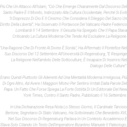
Più Che Un Attacco All’Islam, “ciò Che Emerge Chiaramente Dal Discorso Del
Santo Padre È Il Monito, Indirizzato Alla Cultura Occidentale, Perché Si Eviti
‘il Disprezzo Di Dio E Il Cinismo Che Considera Il Dileggio Del Sacro Un
Diritto Della Libertà’”, Ha Osservato Il Portavoce Del Vaticano Padre Federico
Lombardi Il 14 Settembre. Il Gesuita Ha Spiegato Che Il Papa Stava
Criticando La Cultura Moderna Che Tende Ad Escludere La Religione.
“Una Ragione Che Di Fronte Al Divino È Sorda”, Ha Affermato Il Pontefice Nel
Suo Discorso Del 12 Settembre All’Università Di Regensburg, “e Respinge
La Religione Nell’ambito Delle Sottoculture, È Incapace Di Inserirsi Nel
Dialogo Delle Culture”.
Erano Quindi Piuttosto Gli Aderenti Ad Una Mentalità Moderna Irreligiosa, Più
Di Ogni Altro, Ad Avere I Maggiori Motivi Per Sentirsi Irritati Dalla Parole Del
Papa. Un Fatto Che Forse Spiega La Forte Ostilità Di Un Editoriale Del
New
York Times
, Contro Il Santo Padre, Pubblicato Il 16 Settembre.
In Una Dichiarazione Resa Nota Lo Stesso Giorno, Il Cardinale Tarcisio
Bertone, Segretario Di Stato Vaticano, Ha Sottolineato Che Benedetto XVI,
Nel Suo Discorso Di Regensburg Parlava In Un Contesto Accademico E
Stava Solo Citando Un Testo Dell’imperatore Bizantino Manuele II Paleologo,