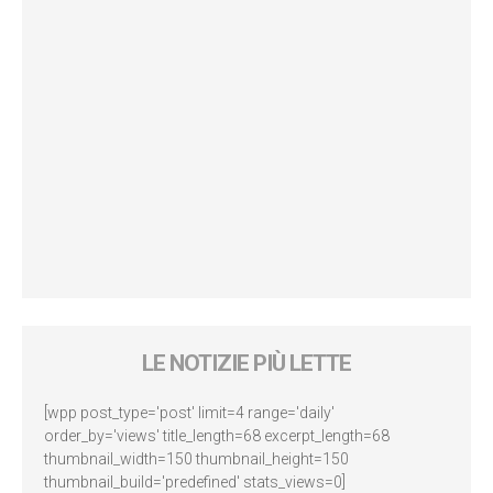
LE NOTIZIE PIÙ LETTE
[wpp post_type='post' limit=4 range='daily'
order_by='views' title_length=68 excerpt_length=68
thumbnail_width=150 thumbnail_height=150
thumbnail_build='predefined' stats_views=0]