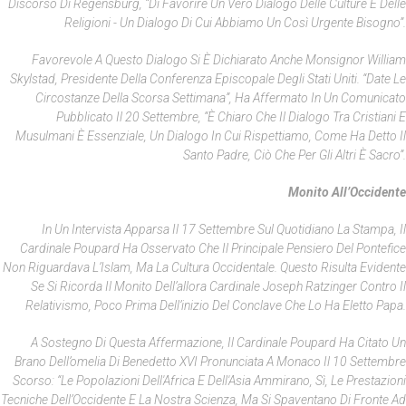
Discorso Di Regensburg, “di Favorire Un Vero Dialogo Delle Culture E Delle
Religioni - Un Dialogo Di Cui Abbiamo Un Così Urgente Bisogno”.
Favorevole A Questo Dialogo Si È Dichiarato Anche Monsignor William
Skylstad, Presidente Della Conferenza Episcopale Degli Stati Uniti. “Date Le
Circostanze Della Scorsa Settimana”, Ha Affermato In Un Comunicato
Pubblicato Il 20 Settembre, “è Chiaro Che Il Dialogo Tra Cristiani E
Musulmani È Essenziale, Un Dialogo In Cui Rispettiamo, Come Ha Detto Il
Santo Padre, Ciò Che Per Gli Altri È Sacro”.
Monito All’Occidente
In Un Intervista Apparsa Il 17 Settembre Sul Quotidiano
La Stampa
, Il
Cardinale Poupard Ha Osservato Che Il Principale Pensiero Del Pontefice
Non Riguardava L’Islam, Ma La Cultura Occidentale. Questo Risulta Evidente
Se Si Ricorda Il Monito Dell’allora Cardinale Joseph Ratzinger Contro Il
Relativismo, Poco Prima Dell’inizio Del Conclave Che Lo Ha Eletto Papa.
A Sostegno Di Questa Affermazione, Il Cardinale Poupard Ha Citato Un
Brano Dell’omelia Di Benedetto XVI Pronunciata A Monaco Il 10 Settembre
Scorso: “Le Popolazioni Dell'Africa E Dell'Asia Ammirano, Sì, Le Prestazioni
Tecniche Dell’Occidente E La Nostra Scienza, Ma Si Spaventano Di Fronte Ad