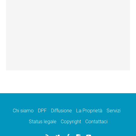
Chi siamo
DPF
Diffusione
La Proprietà
Servizi
Status legale
Copyright
Contattaci