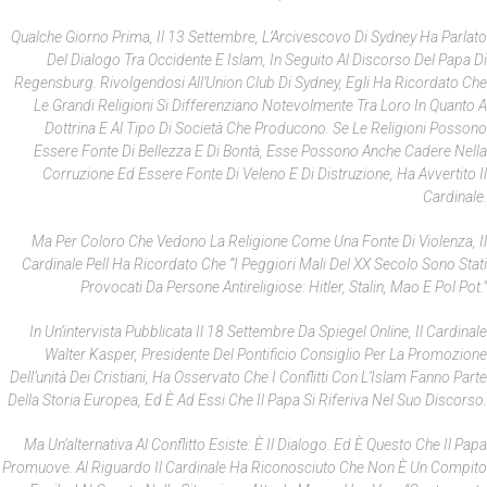
Qualche Giorno Prima, Il 13 Settembre, L’Arcivescovo Di Sydney Ha Parlato
Del Dialogo Tra Occidente E Islam, In Seguito Al Discorso Del Papa Di
Regensburg. Rivolgendosi All’Union Club Di Sydney, Egli Ha Ricordato Che
Le Grandi Religioni Si Differenziano Notevolmente Tra Loro In Quanto A
Dottrina E Al Tipo Di Società Che Producono. Se Le Religioni Possono
Essere Fonte Di Bellezza E Di Bontà, Esse Possono Anche Cadere Nella
Corruzione Ed Essere Fonte Di Veleno E Di Distruzione, Ha Avvertito Il
Cardinale.
Ma Per Coloro Che Vedono La Religione Come Una Fonte Di Violenza, Il
Cardinale Pell Ha Ricordato Che “i Peggiori Mali Del XX Secolo Sono Stati
Provocati Da Persone Antireligiose: Hitler, Stalin, Mao E Pol Pot."
In Un’intervista Pubblicata Il 18 Settembre Da
Spiegel Online
, Il Cardinale
Walter Kasper, Presidente Del Pontificio Consiglio Per La Promozione
Dell’unità Dei Cristiani, Ha Osservato Che I Conflitti Con L’Islam Fanno Parte
Della Storia Europea, Ed È Ad Essi Che Il Papa Si Riferiva Nel Suo Discorso.
Ma Un’alternativa Al Conflitto Esiste: È Il Dialogo. Ed È Questo Che Il Papa
Promuove. Al Riguardo Il Cardinale Ha Riconosciuto Che Non È Un Compito