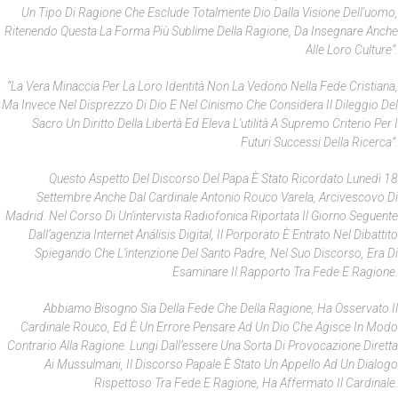
Un Tipo Di Ragione Che Esclude Totalmente Dio Dalla Visione Dell'uomo,
Ritenendo Questa La Forma Più Sublime Della Ragione, Da Insegnare Anche
Alle Loro Culture”.
“La Vera Minaccia Per La Loro Identità Non La Vedono Nella Fede Cristiana,
Ma Invece Nel Disprezzo Di Dio E Nel Cinismo Che Considera Il Dileggio Del
Sacro Un Diritto Della Libertà Ed Eleva L'utilità A Supremo Criterio Per I
Futuri Successi Della Ricerca”.
Questo Aspetto Del Discorso Del Papa È Stato Ricordato Lunedì 18
Settembre Anche Dal Cardinale Antonio Rouco Varela, Arcivescovo Di
Madrid. Nel Corso Di Un’intervista Radiofonica Riportata Il Giorno Seguente
Dall’agenzia Internet
Análisis Digital
, Il Porporato È Entrato Nel Dibattito
Spiegando Che L’intenzione Del Santo Padre, Nel Suo Discorso, Era Di
Esaminare Il Rapporto Tra Fede E Ragione.
Abbiamo Bisogno Sia Della Fede Che Della Ragione, Ha Osservato Il
Cardinale Rouco, Ed È Un Errore Pensare Ad Un Dio Che Agisce In Modo
Contrario Alla Ragione. Lungi Dall’essere Una Sorta Di Provocazione Diretta
Ai Mussulmani, Il Discorso Papale È Stato Un Appello Ad Un Dialogo
Rispettoso Tra Fede E Ragione, Ha Affermato Il Cardinale.