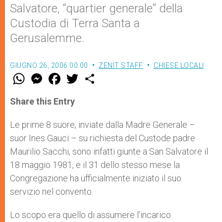
Salvatore, “quartier generale” della
Custodia di Terra Santa a
Gerusalemme.
GIUGNO 26, 2006 00:00
ZENIT STAFF
CHIESE LOCALI
W
M
F
T
S
h
e
a
w
h
a
s
c
i
a
t
s
e
t
r
Share this Entry
s
e
b
t
e
A
n
o
e
p
g
o
r
Le prime 8 suore, inviate dalla Madre Generale –
p
e
k
suor Ines Gauci – su richiesta del Custode padre
r
Maurilio Sacchi, sono infatti giunte a San Salvatore il
18 maggio 1981, e il 31 dello stesso mese la
Congregazione ha ufficialmente iniziato il suo
servizio nel convento.
Lo scopo era quello di assumere l’incarico