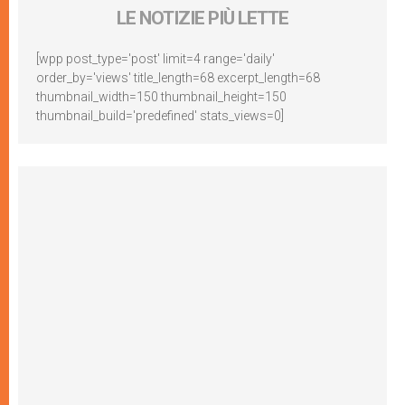
LE NOTIZIE PIÙ LETTE
[wpp post_type='post' limit=4 range='daily'
order_by='views' title_length=68 excerpt_length=68
thumbnail_width=150 thumbnail_height=150
thumbnail_build='predefined' stats_views=0]