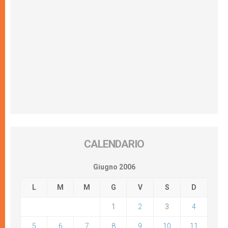
CALENDARIO
Giugno 2006
L
M
M
G
V
S
D
1
2
3
4
5
6
7
8
9
10
11