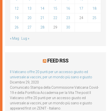
12
13
14
15
16
17
18
19
20
21
22
23
24
25
26
27
28
29
30
« Mag
Lug »
FEED RSS
Il Vaticano offre 20 punti per un accesso giusto ed
universale ai vaccini, per un mondo più sano e giusto
Dicembre 29, 2020
Comunicato Stampa della Commissione Vaticana Covid-
19 e della Pontificia Accademia per la Vita The post Il
Vaticano offre 20 punti per un accesso giusto ed
universale ai vaccini, per un mondo più sano e giusto
appeared first on ZENIT - Italiano.