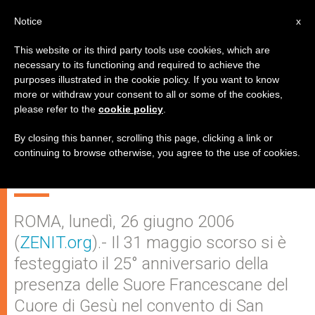
IT
Notice
x
This website or its third party tools use cookies, which are
necessary to its functioning and required to achieve the
purposes illustrated in the cookie policy. If you want to know
Gerusalemme: le Suore
more or withdraw your consent to all or some of the cookies,
please refer to the
cookie policy
.
Francescane del Cuore di Gesù
celebrano 25 anni di presenza
By closing this banner, scrolling this page, clicking a link or
continuing to browse otherwise, you agree to the use of cookies.
nel convento di San Salvatore
ROMA, lunedì, 26 giugno 2006
(
ZENIT.org
).- Il 31 maggio scorso si è
festeggiato il 25° anniversario della
presenza delle Suore Francescane del
Cuore di Gesù nel convento di San