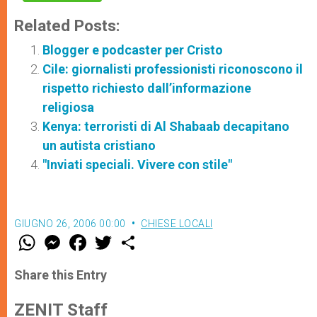
Related Posts:
Blogger e podcaster per Cristo
Cile: giornalisti professionisti riconoscono il
rispetto richiesto dall’informazione
religiosa
Kenya: terroristi di Al Shabaab decapitano
un autista cristiano
"Inviati speciali. Vivere con stile"
GIUGNO 26, 2006 00:00
CHIESE LOCALI
W
M
F
T
S
h
e
a
w
h
a
s
c
i
a
t
s
e
t
r
Share this Entry
s
e
b
t
e
A
n
o
e
p
g
o
r
ZENIT Staff
p
e
k