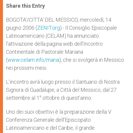
t
s
e
t
r
Share this Entry
s
e
b
t
e
A
n
o
e
p
g
o
r
BOGOTA’/CITTA’ DEL MESSICO, mercoledì, 14
p
e
k
giugno 2006 (
r
ZENIT.org
).- Il Consiglio Episcopale
Latinoamericano (CELAM) ha annunciato
l’attivazione della pagina web dell’Incontro
Continentale di Pastorale Mariana
(
www.celam.info/maria
), che si svolgerà in Messico
nei prossimi mesi.
L’incontro avrà luogo presso il Santuario di Nostra
Signora di Guadalupe, a Città del Messico, dal 27
settembre al 1° ottobre di quest’anno.
Uno dei suoi obiettivi è la preparazione della V
Conferenza Generale dell’Episcopato
Latinoamericano e del Caribe, il grande