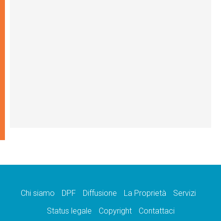
Chi siamo
DPF
Diffusione
La Proprietà
Servizi
Status legale
Copyright
Contattaci