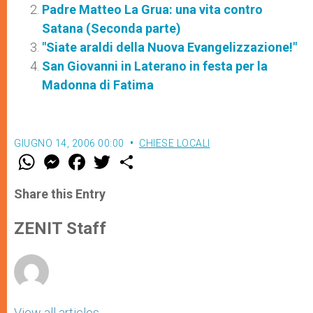
Padre Matteo La Grua: una vita contro
Satana (Seconda parte)
"Siate araldi della Nuova Evangelizzazione!"
San Giovanni in Laterano in festa per la
Madonna di Fatima
GIUGNO 14, 2006 00:00
CHIESE LOCALI
W
M
F
T
S
h
e
a
w
h
a
s
c
i
a
t
s
e
t
r
Share this Entry
s
e
b
t
e
A
n
o
e
p
g
o
r
ZENIT Staff
p
e
k
r
View all articles