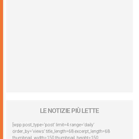
LE NOTIZIE PIÙ LETTE
[wpp post_type='post' limit=4 range='daily'
order_by='views' title_length=68 excerpt_length=68
thumbnail_width=150 thumbnail_height=150