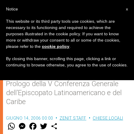
IT
Notice
x
This website or its third party tools use cookies, which are
necessary to its functioning and required to achieve the
purposes illustrated in the cookie policy. If you want to know
America Latina: lanciata la web
more or withdraw your consent to all or some of the cookies,
please refer to the
cookie policy
.
dell’Incontro Continentale di
Pastorale Mariana
By closing this banner, scrolling this page, clicking a link or
continuing to browse otherwise, you agree to the use of cookies.
Prologo della V Conferenza Generale
dell’Episcopato Latinoamericano e del
Caribe
GIUGNO 14, 2006 00:00
ZENIT STAFF
CHIESE LOCALI
W
M
F
T
S
h
e
a
w
h
a
s
c
i
a