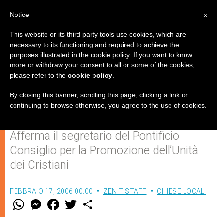
IT
Notice
x
This website or its third party tools use cookies, which are
necessary to its functioning and required to achieve the
purposes illustrated in the cookie policy. If you want to know
Crescere nell’unità dei cristiani
more or withdraw your consent to all or some of the cookies,
please refer to the
cookie policy
.
significa crescere nella grazia di
Cristo
By closing this banner, scrolling this page, clicking a link or
continuing to browse otherwise, you agree to the use of cookies.
Afferma il segretario del Pontificio
Consiglio per la Promozione dell’Unità
dei Cristiani
FEBBRAIO 17, 2006 00:00
ZENIT STAFF
CHIESE LOCALI
W
M
F
T
S
h
e
a
w
h
a
s
c
i
a