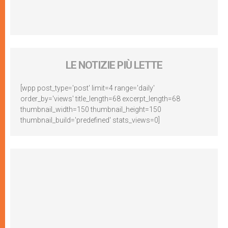
LE NOTIZIE PIÙ LETTE
[wpp post_type='post' limit=4 range='daily'
order_by='views' title_length=68 excerpt_length=68
thumbnail_width=150 thumbnail_height=150
thumbnail_build='predefined' stats_views=0]