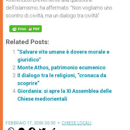
dell’islamismo, ha affermato: “Non vogliamo uno
scontro di civiltà, ma un dialogo tra civiltà”.
Related Posts:
"Salvare vite umane è dovere morale e
giuridico"
Monte Athos, patrimonio ecumenico
Il dialogo tra le religioni, “cronaca da
scoprire”
Giordania: si apre la XI Assemblea delle
Chiese mediorientali
FEBBRAIO 17, 2006 00:00
CHIESE LOCALI
W
M
F
T
S