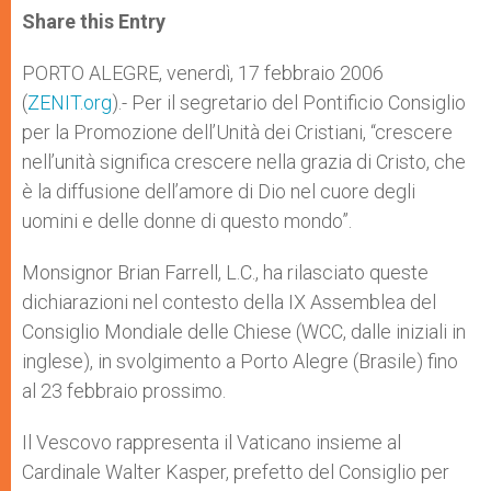
t
s
e
t
r
Share this Entry
s
e
b
t
e
A
n
o
e
p
g
o
r
PORTO ALEGRE, venerdì, 17 febbraio 2006
p
e
k
(
ZENIT.org
r
).- Per il segretario del Pontificio Consiglio
per la Promozione dell’Unità dei Cristiani, “crescere
nell’unità significa crescere nella grazia di Cristo, che
è la diffusione dell’amore di Dio nel cuore degli
uomini e delle donne di questo mondo”.
Monsignor Brian Farrell, L.C., ha rilasciato queste
dichiarazioni nel contesto della IX Assemblea del
Consiglio Mondiale delle Chiese (WCC, dalle iniziali in
inglese), in svolgimento a Porto Alegre (Brasile) fino
al 23 febbraio prossimo.
Il Vescovo rappresenta il Vaticano insieme al
Cardinale Walter Kasper, prefetto del Consiglio per