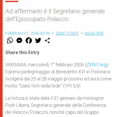
Ad affermarlo è il Segretario generale
dell’Episcopato Polacco
FEBBRAIO 01, 2006 00:00
ZENIT STAFF
DICASTERI
W
M
F
T
S
h
e
a
w
h
a
s
c
i
a
t
s
e
t
r
Share this Entry
s
e
b
t
e
A
n
o
e
p
g
o
r
VARSAVIA, mercoledì, 1° febbraio 2006 (
ZENIT.org
).-
p
e
k
Il primo pellegrinaggio di Benedetto XVI in Polonia si
r
svolgerà dal 25 al 28 maggio prossimo ed avrà come
motto “Siate forti nella fede” (1Pt 5,9).
La notizia è stata data il 31 gennaio da monsignor
Piotr Libera, Segretario generale della Conferenza
dei Vescovi Polacchi, nonché capo del Gruppo