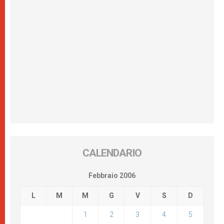
CALENDARIO
Febbraio 2006
L
M
M
G
V
S
D
1
2
3
4
5