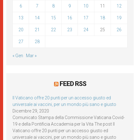
6
7
8
9
10
11
12
13
14
15
16
17
18
19
20
21
22
23
24
25
26
27
28
« Gen
Mar »
FEED RSS
Il Vaticano offre 20 punti per un accesso giusto ed
universale ai vaccini, per un mondo più sano e giusto
Dicembre 29, 2020
Comunicato Stampa della Commissione Vaticana Covid-
19 e della Pontificia Accademia per la Vita The post Il
Vaticano offre 20 punti per un accesso giusto ed
universale ai vaccini, per un mondo più sano e giusto