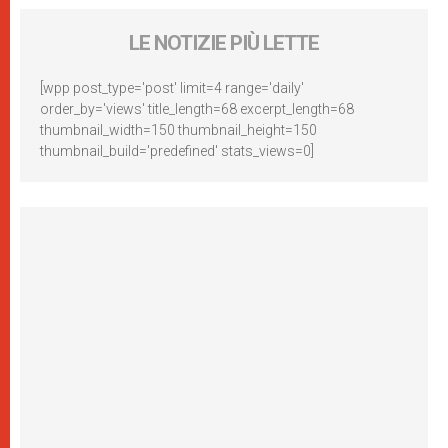
LE NOTIZIE PIÙ LETTE
[wpp post_type='post' limit=4 range='daily'
order_by='views' title_length=68 excerpt_length=68
thumbnail_width=150 thumbnail_height=150
thumbnail_build='predefined' stats_views=0]