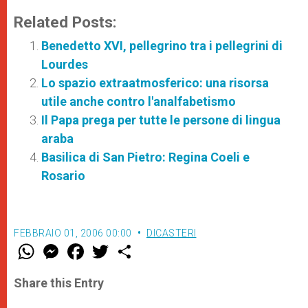
Related Posts:
Benedetto XVI, pellegrino tra i pellegrini di
Lourdes
Lo spazio extraatmosferico: una risorsa
utile anche contro l'analfabetismo
Il Papa prega per tutte le persone di lingua
araba
Basilica di San Pietro: Regina Coeli e
Rosario
FEBBRAIO 01, 2006 00:00
DICASTERI
W
M
F
T
S
h
e
a
w
h
a
s
c
i
a
t
s
e
t
r
Share this Entry
s
e
b
t
e
A
n
o
e