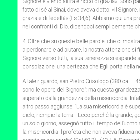
Signore è «lento all’ira e ricco di grazia». Sono
fatto di sé al Sinai, dove aveva detto: «Il Signore, 
grazia e di fedeltà» (Es 34,6). Abbiamo qui una pr
nei confronti di Dio, dicendoci semplicemente che
4. Oltre che su queste belle parole, che ci mostran
a perdonare e ad aiutare, la nostra attenzione si 
Signore verso tutti, la sua tenerezza si espande s
consolazione, una certezza che Egli porta nella no
A tale riguardo, san Pietro Crisologo (380 ca. – 4
sono le opere del Signore”: ma questa grandezza
superato dalla grandezza della misericordia. Infatt
altro passo aggiunse: “La sua misericordia è superi
cielo, riempie la terra… Ecco perché la grande, ge
un solo giorno, assegnò tutto il tempo dell’uomo 
la misericordia il profeta che non aveva fiducia nel