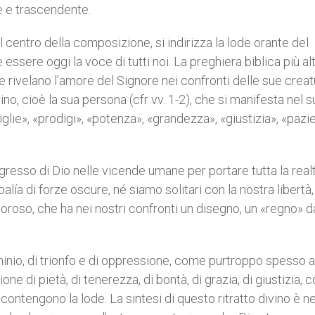
e e trascendente.
 centro della composizione, si indirizza la lode orante del
 essere oggi la voce di tutti noi. La preghiera biblica più alt
e rivelano l’amore del Signore nei confronti delle sue creat
no, cioè la sua persona (cfr vv. 1-2), che si manifesta nel 
iglie», «prodigi», «potenza», «grandezza», «giustizia», «pazi
ngresso di Dio nelle vicende umane per portare tutta la real
alía di forze oscure, né siamo solitari con la nostra libertà
moroso, che ha nei nostri confronti un disegno, un «regno» d
minio, di trionfo e di oppressione, come purtroppo spesso
one di pietà, di tenerezza, di bontà, di grazia, di giustizia, 
contengono la lode. La sintesi di questo ritratto divino è nel 