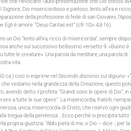
 parole che rievocano l’auto-presentazione che Dio stesso a
il Signore, Dio misericordioso e pietoso, lento all’ira e ricco
eparazione della professione di fede di san Giovanni, l’Apos
 Egli è amore: “Deus Caritas est” (cfr 1Gv 4,8.16).
o un Dio “lento all’ira, ricco di misericordia”, sempre dispo
fissa anche sul successivo bellissimo versetto 9: «Buono è i
u tutte le creature». Una parola da meditare, una parola di
stra vita.
50 ca.) così si esprime nel
Secondo discorso sul digiuno
: 
 che vediamo nella grandezza della Creazione, questo pot
i, avendo detto il profeta: “Grandi sono le opere di Dio”, in 
ore a tutte le sue opere”. La misericordia, fratelli, riempie 
nerosa, unica, misericordia di Cristo, che riservò ogni giud
alla tregua della penitenza… Ecco perché si precipita tutto
la propria giustizia: “Abbi pietà di me, o Dio – dice -, per la