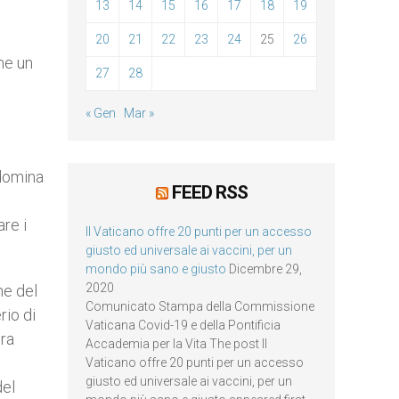
13
14
15
16
17
18
19
20
21
22
23
24
25
26
me un
27
28
« Gen
Mar »
 domina
FEED RSS
are i
Il Vaticano offre 20 punti per un accesso
giusto ed universale ai vaccini, per un
mondo più sano e giusto
Dicembre 29,
2020
ne del
Comunicato Stampa della Commissione
rio di
Vaticana Covid-19 e della Pontificia
era
Accademia per la Vita The post Il
Vaticano offre 20 punti per un accesso
giusto ed universale ai vaccini, per un
del