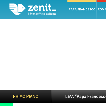
PAPA FRANCESCO
ROM
sano e giusto
LEV: “Papa Francesco. Un uomo di 
PRIMO PIANO