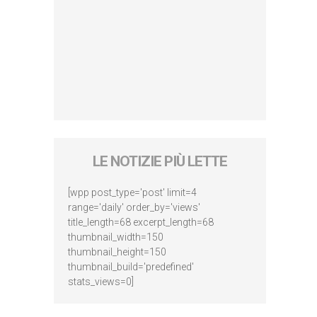
LE NOTIZIE PIÙ LETTE
[wpp post_type='post' limit=4
range='daily' order_by='views'
title_length=68 excerpt_length=68
thumbnail_width=150
thumbnail_height=150
thumbnail_build='predefined'
stats_views=0]