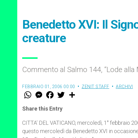
Benedetto XVI: Il Sign
creature
Commento al Salmo 144, “Lode alla 
FEBBRAIO 01, 2006 00:00
ZENIT STAFF
ARCHIVI
W
M
F
T
S
h
e
a
w
h
a
s
c
i
a
t
s
e
t
r
Share this Entry
s
e
b
t
e
A
n
o
e
p
g
o
r
CITTA’ DEL VATICANO, mercoledì, 1° febbraio 20
p
e
k
questo mercoledì da Benedetto XVI in occasione
r