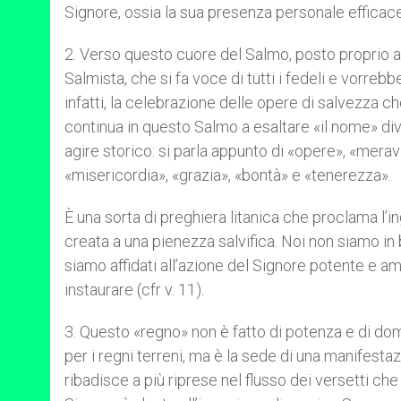
Signore, ossia la sua presenza personale efficac
2. Verso questo cuore del Salmo, posto proprio al
Salmista, che si fa voce di tutti i fedeli e vorrebbe
infatti, la celebrazione delle opere di salvezza ch
continua in questo Salmo a esaltare «il nome» divi
agire storico: si parla appunto di «opere», «merav
«misericordia», «grazia», «bontà» e «tenerezza».
È una sorta di preghiera litanica che proclama l’i
creata a una pienezza salvifica. Noi non siamo in b
siamo affidati all’azione del Signore potente e a
instaurare (cfr v. 11).
3. Questo «regno» non è fatto di potenza e di do
per i regni terreni, ma è la sede di una manifestazi
ribadisce a più riprese nel flusso dei versetti che 