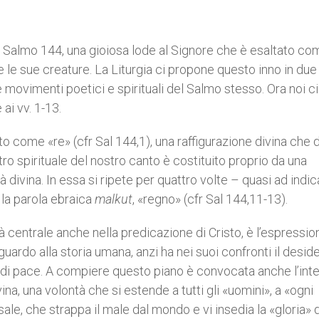
il Salmo 144, una gioiosa lode al Signore che è esaltato co
le sue creature. La Liturgia ci propone questo inno in due
movimenti poetici e spirituali del Salmo stesso. Ora noi ci
ai vv. 1-13.
tto come «re» (cfr Sal 144,1), una raffigurazione divina che
centro spirituale del nostro canto è costituito proprio da una
divina. In essa si ripete per quattro volte – quasi ad indic
– la parola ebraica
malkut
, «regno» (cfr Sal 144,11-13).
centrale anche nella predicazione di Cristo, è l’espressio
iguardo alla storia umana, anzi ha nei suoi confronti il deside
e di pace. A compiere questo piano è convocata anche l’int
ina, una volontà che si estende a tutti gli «uomini», a «ogni
sale, che strappa il male dal mondo e vi insedia la «gloria» 