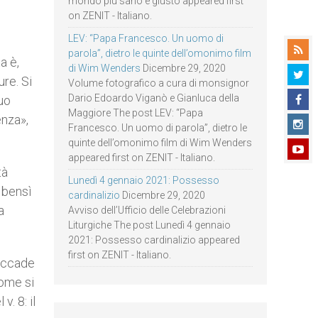
mondo più sano e giusto appeared first
on ZENIT - Italiano.
LEV: “Papa Francesco. Un uomo di
parola”, dietro le quinte dell’omonimo film
a è,
di Wim Wenders
Dicembre 29, 2020
ure. Si
Volume fotografico a cura di monsignor
Dario Edoardo Viganò e Gianluca della
suo
Maggiore The post LEV: “Papa
enza»,
Francesco. Un uomo di parola”, dietro le
quinte dell’omonimo film di Wim Wenders
appeared first on ZENIT - Italiano.
tà
Lunedì 4 gennaio 2021: Possesso
, bensì
cardinalizio
Dicembre 29, 2020
a
Avviso dell’Ufficio delle Celebrazioni
Liturgiche The post Lunedì 4 gennaio
2021: Possesso cardinalizio appeared
first on ZENIT - Italiano.
 accade
come si
v. 8: il