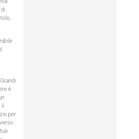
veva
 di
tolo,
nibile
l
«”Grandi
ere è
un
il
izio per
 verso
 tua