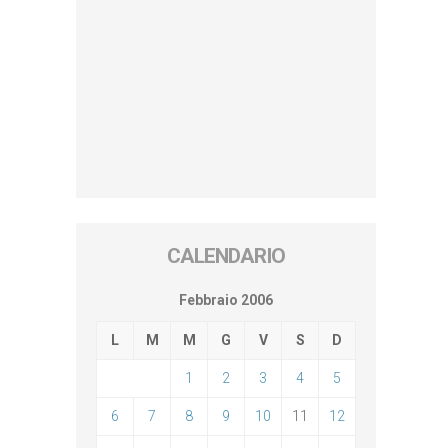
CALENDARIO
Febbraio 2006
L
M
M
G
V
S
D
1
2
3
4
5
6
7
8
9
10
11
12