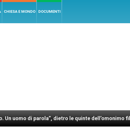
A
CHIESA E MONDO
DOCUMENTI
parola”, dietro le quinte dell’omonimo film di Wim W