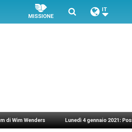
IT
MISSIONE
enders
Lunedì 4 gennaio 2021: Possesso cardina