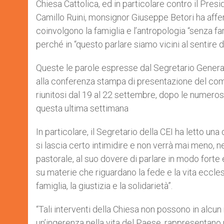
Chiesa Cattolica, ed in particolare contro il Presi
r
Camillo Ruini, monsignor Giuseppe Betori ha affe
coinvolgono la famiglia e l’antropologia “senza fa
perché in “questo parlare siamo vicini al sentire d
Queste le parole espresse dal Segretario Generale
alla conferenza stampa di presentazione del comu
riunitosi dal 19 al 22 settembre, dopo le numerose 
questa ultima settimana
In particolare, il Segretario della CEI ha letto una 
si lascia certo intimidire e non verrà mai meno, n
pastorale, al suo dovere di parlare in modo forte e
su materie che riguardano la fede e la vita eccles
famiglia, la giustizia e la solidarietà”.
“Tali interventi della Chiesa non possono in alcu
un’ingerenza nella vita del Paese, rappresentano p