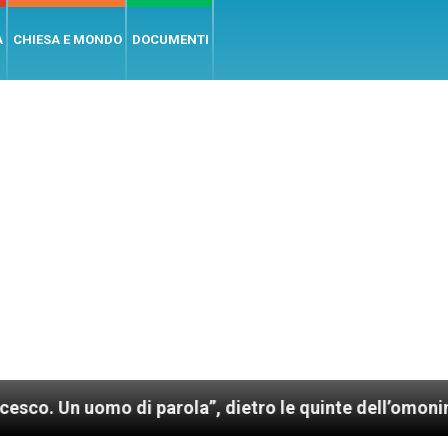
A
CHIESA E MONDO
DOCUMENTI
o di parola”, dietro le quinte dell’omonimo film di 