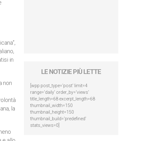
e
icana”,
liano,
isi in
LE NOTIZIE PIÙ LETTE
sa non
[wpp post_type='post' limit=4
range='daily' order_by='views'
title_length=68 excerpt_length=68
volontà
thumbnail_width=150
ana, la
thumbnail_height=150
thumbnail_build='predefined'
stats_views=0]
 meno
 e allo