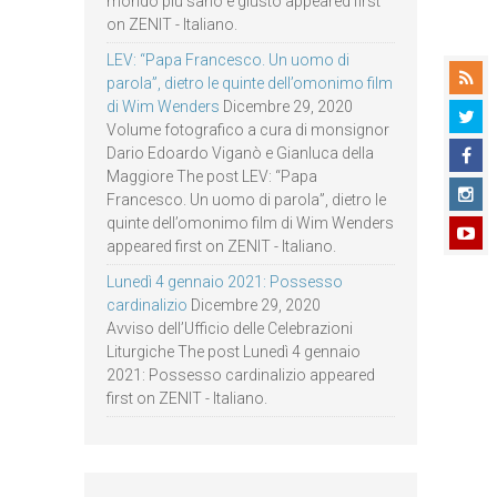
mondo più sano e giusto appeared first
on ZENIT - Italiano.
LEV: “Papa Francesco. Un uomo di
parola”, dietro le quinte dell’omonimo film
di Wim Wenders
Dicembre 29, 2020
Volume fotografico a cura di monsignor
Dario Edoardo Viganò e Gianluca della
Maggiore The post LEV: “Papa
Francesco. Un uomo di parola”, dietro le
quinte dell’omonimo film di Wim Wenders
appeared first on ZENIT - Italiano.
Lunedì 4 gennaio 2021: Possesso
cardinalizio
Dicembre 29, 2020
Avviso dell’Ufficio delle Celebrazioni
Liturgiche The post Lunedì 4 gennaio
2021: Possesso cardinalizio appeared
first on ZENIT - Italiano.