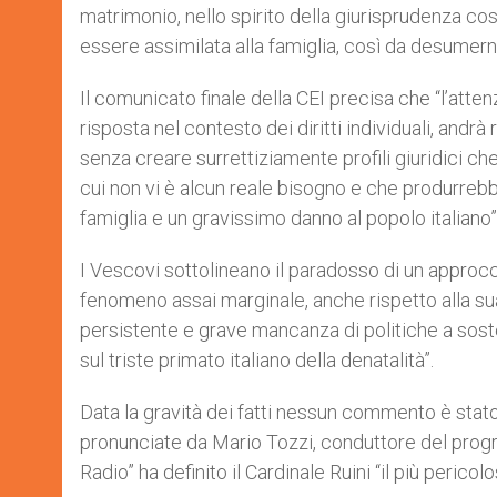
matrimonio, nello spirito della giurisprudenza co
essere assimilata alla famiglia, così da desumerne
Il comunicato finale della CEI precisa che “l’atten
risposta nel contesto dei diritti individuali, andrà 
senza creare surrettiziamente profili giuridici ch
cui non vi è alcun reale bisogno e che produrrebb
famiglia e un gravissimo danno al popolo italiano”
I Vescovi sottolineano il paradosso di un approc
fenomeno assai marginale, anche rispetto alla sua
persistente e grave mancanza di politiche a sosteg
sul triste primato italiano della denatalità”.
Data la gravità dei fatti nessun commento è stat
pronunciate da Mario Tozzi, conduttore del program
Radio” ha definito il Cardinale Ruini “il più pericol