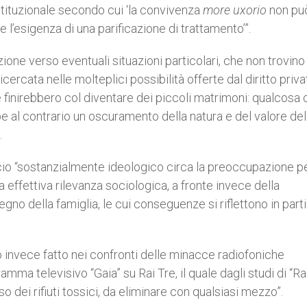
stituzionale secondo cui ‘la convivenza
more uxorio
non pu
 l’esigenza di una parificazione di trattamento’”.
zione verso eventuali situazioni particolari, che non trovino
ricercata nelle molteplici possibilità offerte dal diritto priva
e finirebbero col diventare dei piccoli matrimoni: qualcosa 
e al contrario un oscuramento della natura e del valore del
.
cio “sostanzialmente ideologico circa la preoccupazione p
 effettiva rilevanza sociologica, a fronte invece della
no della famiglia, le cui conseguenze si riflettono in part
o invece fatto nei confronti delle minacce radiofoniche
ma televisivo “Gaia” su Rai Tre, il quale dagli studi di “R
oso dei rifiuti tossici, da eliminare con qualsiasi mezzo”.