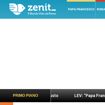
PAPA FRANCESCO
ROM
 più sano e giusto
LEV: “Papa Francesco. Un uom
PRIMO PIANO