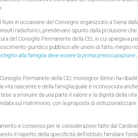
o.
inal Ruini in occasione del Convegno organizzato a Siena dall
nsulti radiofonici, prendevano spunto dalla prolusione che 
tura del Consiglio Permanente della CEI, in cui spiegava pe
noscimento giuridico pubblico alle unioni di fatto, meglio no
l sostegno alla famiglia deve essere la prima preoccupazione
,
l Consiglio Permanete della CEI, monsignor Betori ha ribadit
a vita nascente e della famiglia,quale è riconosciuta anche
ve tese a sminuire da una parte il valore e la dignità della vi
ondata sul matrimonio, con la proposta di istituzionalizzare 
zzamento e consenso per le considerazioni fatte dal Cardina
sto il rispetto della specificità dell’istituto familiare fond