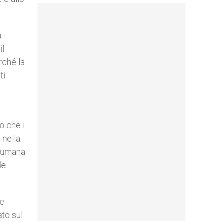
a
il
rché la
ti
o che i
 nella
ta umana
le
le
ato sul