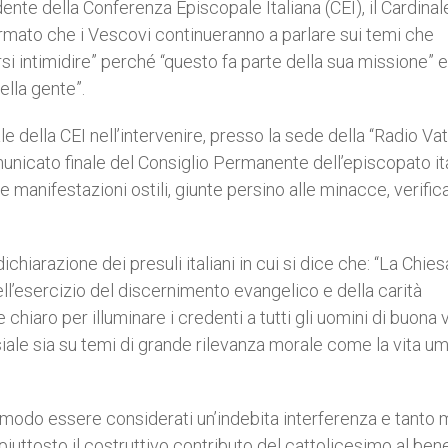
dente della Conferenza Episcopale Italiana (CEI), il Cardinal
rmato che i Vescovi continueranno a parlare sui temi che
rsi intimidire” perché “questo fa parte della sua missione” e
ella gente”.
 della CEI nell’intervenire, presso la sede della “Radio Vat
nicato finale del Consiglio Permanente dell’episcopato ita
manifestazioni ostili, giunte persino alle minacce, verificat
dichiarazione dei presuli italiani in cui si dice che: “La Chie
ell’esercizio del discernimento evangelico e della carità
 chiaro per illuminare i credenti a tutti gli uomini di buona 
iale sia su temi di grande rilevanza morale come la vita um
n modo essere considerati un’indebita interferenza e tanto
iuttosto il costruttivo contributo del cattolicesimo al bene