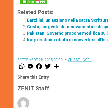
Related Posts:
Barzillai, un anziano nella sacra Scrittur
Cristo, sorgente di rinnovamento e di sp
Pakistan. Governo propone modifica su 
Iraq: cristiano rifiuta di convertirsi all'I
SETTEMBRE 28, 2005 00:00
CHIESE LOCALI
W
M
F
T
S
h
e
a
w
h
a
s
c
i
a
t
s
e
t
r
Share this Entry
s
e
b
t
e
A
n
o
e
p
g
o
r
ZENIT Staff
p
e
k
r