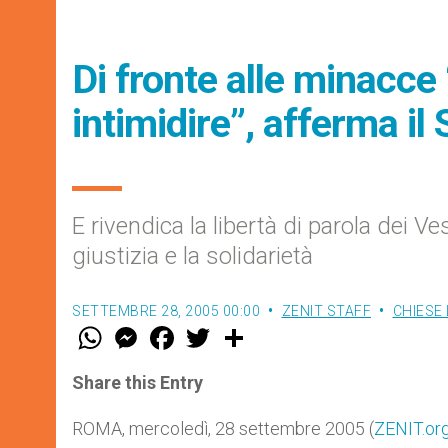
Di fronte alle minacce 
intimidire”, afferma il
E rivendica la libertà di parola dei V
giustizia e la solidarietà
SETTEMBRE 28, 2005 00:00
ZENIT STAFF
CHIESE 
W
M
F
T
S
h
e
a
w
h
a
s
c
i
a
t
s
e
t
r
Share this Entry
s
e
b
t
e
A
n
o
e
p
g
o
r
ROMA, mercoledì, 28 settembre 2005 (
ZENIT.or
p
e
k