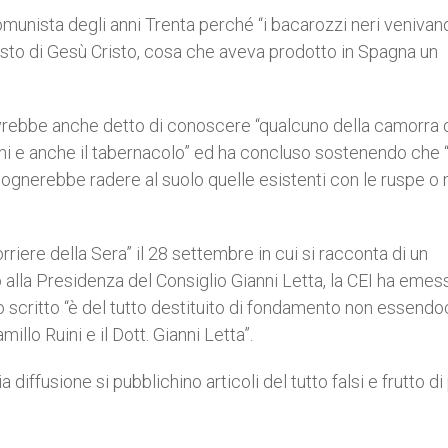
munista degli anni Trenta perché “i bacarozzi neri venivan
 posto di Gesù Cristo, cosa che aveva prodotto in Spagna un
 avrebbe anche detto di conoscere “qualcuno della camorra
ini e anche il tabernacolo” ed ha concluso sostenendo che “
isognerebbe radere al suolo quelle esistenti con le ruspe o
orriere della Sera” il 28 settembre in cui si racconta di un
io alla Presidenza del Consiglio Gianni Letta, la CEI ha emes
 scritto “è del tutto destituito di fondamento non essendo
illo Ruini e il Dott. Gianni Letta”.
iffusione si pubblichino articoli del tutto falsi e frutto di