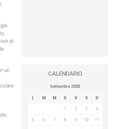
ò
 già
to,
cioè di
la
er un
CALENDARIO
icolare
Settembre 2005
L
M
M
G
V
S
D
1
2
3
4
adio
5
6
7
8
9
10
11