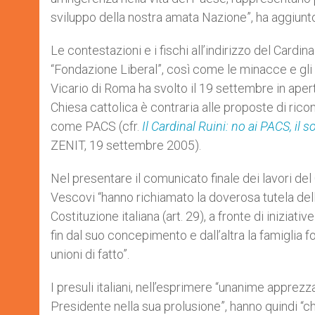
sviluppo della nostra amata Nazione”, ha aggiunt
Le contestazioni e i fischi all’indirizzo del Card
“Fondazione Liberal”, così come le minacce e gli i
Vicario di Roma ha svolto il 19 settembre in aper
Chiesa cattolica è contraria alle proposte di rico
come PACS (cfr.
Il Cardinal Ruini: no ai PACS, i
ZENIT, 19 settembre 2005).
Nel presentare il comunicato finale dei lavori de
Vescovi “hanno richiamato la doverosa tutela dell
Costituzione italiana (art. 29), a fronte di iniziati
fin dal suo concepimento e dall’altra la famiglia f
unioni di fatto”.
I presuli italiani, nell’esprimere “unanime appre
Presidente nella sua prolusione”, hanno quindi “chie