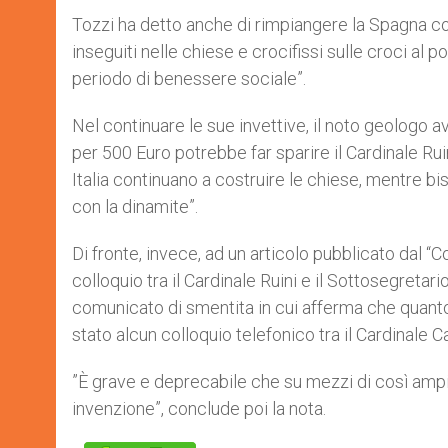
Tozzi ha detto anche di rimpiangere la Spagna co
inseguiti nelle chiese e crocifissi sulle croci al
periodo di benessere sociale”.
Nel continuare le sue invettive, il noto geologo
per 500 Euro potrebbe far sparire il Cardinale Ru
Italia continuano a costruire le chiese, mentre b
con la dinamite”.
Di fronte, invece, ad un articolo pubblicato dal “C
colloquio tra il Cardinale Ruini e il Sottosegretar
comunicato di smentita in cui afferma che quanto
stato alcun colloquio telefonico tra il Cardinale Cam
”È grave e deprecabile che su mezzi di così ampia d
invenzione”, conclude poi la nota.