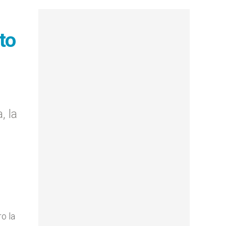
to
, la
ro la