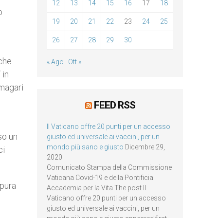
12
13
14
15
16
17
18
o
19
20
21
22
23
24
25
26
27
28
29
30
 che
« Ago
Ott »
 in
 magari
FEED RSS
Il Vaticano offre 20 punti per un accesso
so un
giusto ed universale ai vaccini, per un
mondo più sano e giusto
Dicembre 29,
ci
2020
Comunicato Stampa della Commissione
Vaticana Covid-19 e della Pontificia
 pura
Accademia per la Vita The post Il
Vaticano offre 20 punti per un accesso
giusto ed universale ai vaccini, per un