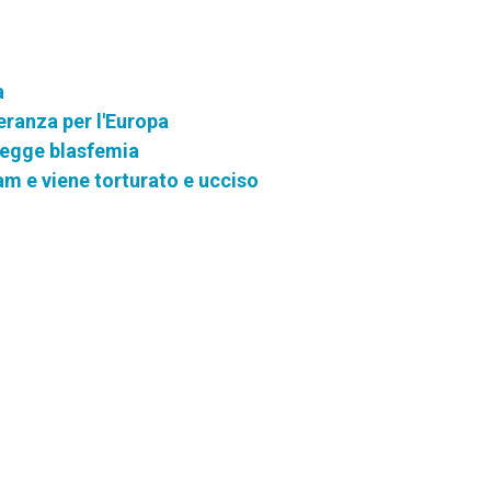
a
eranza per l'Europa
legge blasfemia
slam e viene torturato e ucciso