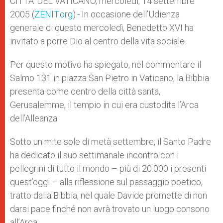
CITTA’ DEL VATICANO, mercoledì, 14 settembre
p
e
k
2005 (
ZENIT.org
r
).- In occasione dell’Udienza
generale di questo mercoledì, Benedetto XVI ha
invitato a porre Dio al centro della vita sociale.
Per questo motivo ha spiegato, nel commentare il
Salmo 131 in piazza San Pietro in Vaticano, la Bibbia
presenta come centro della città santa,
Gerusalemme, il tempio in cui era custodita l’Arca
dell’Alleanza.
Sotto un mite sole di metà settembre, il Santo Padre
ha dedicato il suo settimanale incontro con i
pellegrini di tutto il mondo – più di 20.000 i presenti
quest’oggi – alla riflessione sul passaggio poetico,
tratto dalla Bibbia, nel quale Davide promette di non
darsi pace finché non avrà trovato un luogo consono
all’Arca.