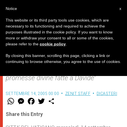
IT
Notice
x
This website or its third party tools use cookies, which are
necessary to its functioning and required to achieve the
purposes illustrated in the cookie policy. If you want to know
Benedetto XVI invita a porre Dio
more or withdraw your consent to all or some of the cookies,
please refer to the
cookie policy
.
al centro della vita sociale
By closing this banner, scrolling this page, clicking a link or
continuing to browse otherwise, you agree to the use of cookies.
Nel commentare il Salmo 131, “
Le
promesse divine fatte a Davide
”
SETTEMBRE 14, 2005 00:00
ZENIT STAFF
DICASTERI
W
M
F
T
S
h
e
a
w
h
a
s
c
i
a
t
s
e
t
r
Share this Entry
s
e
b
t
e
A
n
o
e
p
g
o
r