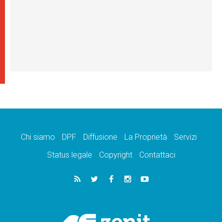
Chi siamo
DPF
Diffusione
La Proprietà
Servizi
Status legale
Copyright
Contattaci