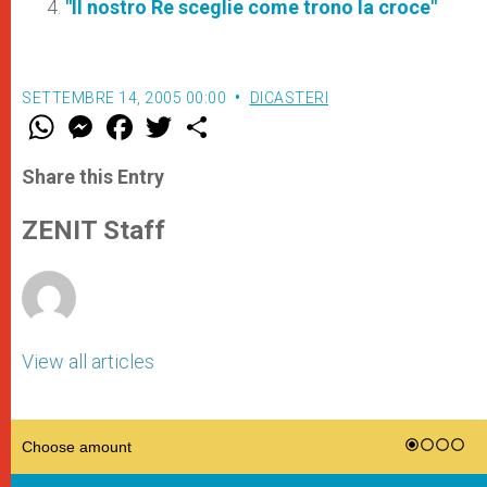
"Il nostro Re sceglie come trono la croce"
SETTEMBRE 14, 2005 00:00
DICASTERI
W
M
F
T
S
h
e
a
w
h
a
s
c
i
a
t
s
e
t
r
Share this Entry
s
e
b
t
e
A
n
o
e
p
g
o
r
ZENIT Staff
p
e
k
r
View all articles