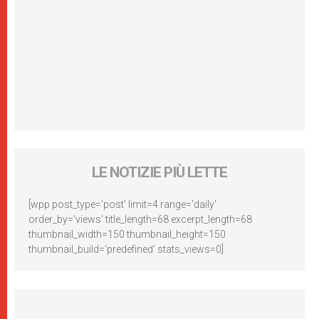
LE NOTIZIE PIÙ LETTE
[wpp post_type='post' limit=4 range='daily'
order_by='views' title_length=68 excerpt_length=68
thumbnail_width=150 thumbnail_height=150
thumbnail_build='predefined' stats_views=0]