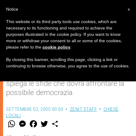
IT
Notice
x
This website or its third party tools use cookies, which are
necessary to its functioning and required to achieve the
purposes illustrated in the cookie policy. If you want to know
Arcivescovo di Baghdad avverte
more or withdraw your consent to all or some of the cookies,
please refer to the
cookie policy
.
del rischio di guerra civile
By closing this banner, scrolling this page, clicking a link or
continuing to browse otherwise, you agree to the use of cookies.
Monsignor Jean-Benjamin Sleiman
spiega le sfide che dovrà affrontare la
possibile democrazia
SETTEMBRE 02, 2005 00:00
ZENIT STAFF
CHIESE
LOCALI
W
M
F
T
S
h
e
a
w
h
a
s
c
i
a
t
s
e
t
r