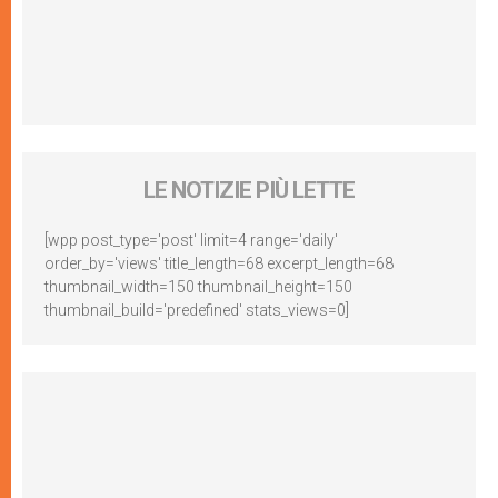
LE NOTIZIE PIÙ LETTE
[wpp post_type='post' limit=4 range='daily'
order_by='views' title_length=68 excerpt_length=68
thumbnail_width=150 thumbnail_height=150
thumbnail_build='predefined' stats_views=0]