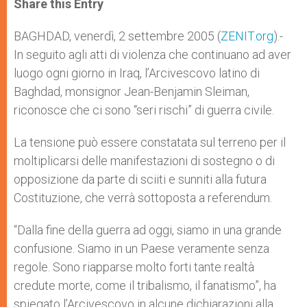
Share this Entry
s
e
b
t
e
A
n
o
e
p
g
o
r
BAGHDAD, venerdì, 2 settembre 2005 (
ZENIT.org
).-
p
e
k
In seguito agli atti di violenza che continuano ad aver
r
luogo ogni giorno in Iraq, l’Arcivescovo latino di
Baghdad, monsignor Jean-Benjamin Sleiman,
riconosce che ci sono “seri rischi” di guerra civile.
La tensione può essere constatata sul terreno per il
moltiplicarsi delle manifestazioni di sostegno o di
opposizione da parte di sciiti e sunniti alla futura
Costituzione, che verrà sottoposta a referendum.
“Dalla fine della guerra ad oggi, siamo in una grande
confusione. Siamo in un Paese veramente senza
regole. Sono riapparse molto forti tante realtà
credute morte, come il tribalismo, il fanatismo”, ha
spiegato l’Arcivescovo in alcune dichiarazioni alla