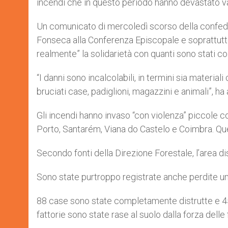
incendi che in questo periodo hanno devastato va
Un comunicato di mercoledì scorso della confedera
Fonseca alla Conferenza Episcopale e soprattutto
realmente” la solidarietà con quanti sono stati col
“I danni sono incalcolabili, in termini sia materia
bruciati case, padiglioni, magazzini e animali”, ha
Gli incendi hanno invaso “con violenza” piccole co
Porto, Santarém, Viana do Castelo e Coimbra. Quest
Secondo fonti della Direzione Forestale, l’area di
Sono state purtroppo registrate anche perdite uma
88 case sono state completamente distrutte e 45 
fattorie sono state rase al suolo dalla forza dell