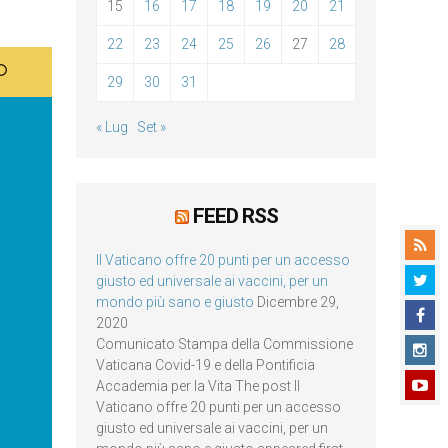
15
16
17
18
19
20
21
22
23
24
25
26
27
28
29
30
31
« Lug
Set »
FEED RSS
Il Vaticano offre 20 punti per un accesso
giusto ed universale ai vaccini, per un
mondo più sano e giusto
Dicembre 29,
2020
Comunicato Stampa della Commissione
Vaticana Covid-19 e della Pontificia
Accademia per la Vita The post Il
Vaticano offre 20 punti per un accesso
giusto ed universale ai vaccini, per un