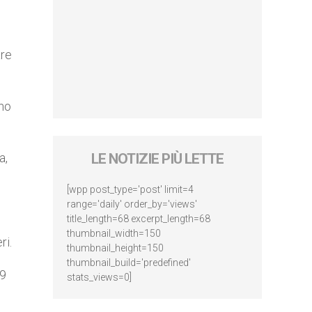
are
ono
a,
LE NOTIZIE PIÙ LETTE
[wpp post_type='post' limit=4
range='daily' order_by='views'
title_length=68 excerpt_length=68
thumbnail_width=150
ri.
thumbnail_height=150
thumbnail_build='predefined'
89
stats_views=0]