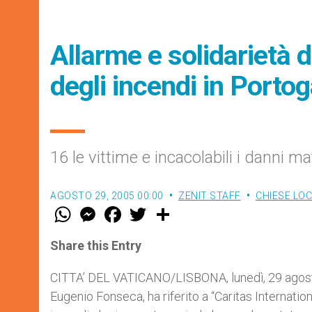
Allarme e solidarietà d
degli incendi in Portog
16 le vittime e incacolabili i danni mat
AGOSTO 29, 2005 00:00
ZENIT STAFF
CHIESE LOC
W
M
F
T
S
h
e
a
w
h
a
s
c
i
a
t
s
e
t
r
Share this Entry
s
e
b
t
e
A
n
o
e
p
g
o
r
CITTA’ DEL VATICANO/LISBONA, lunedì, 29 agos
p
e
k
Eugenio Fonseca, ha riferito a “Caritas Internationa
r