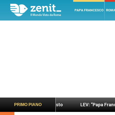
PAPA FRANCESCO
ROM
o più sano e giusto
LEV: “Papa Francesco. Un uo
PRIMO PIANO