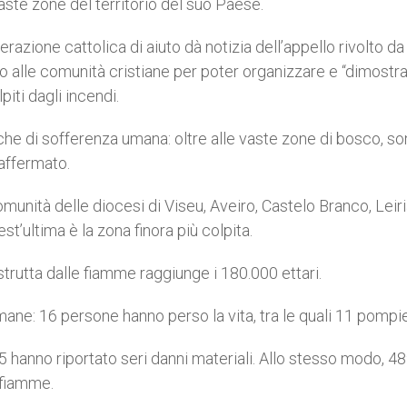
ste zone del territorio del suo Paese.
zione cattolica di aiuto dà notizia dell’appello rivolto da
 alle comunità cristiane per poter organizzare e “dimostr
piti dagli incendi.
li che di sofferenza umana: oltre alle vaste zone di bosco, s
 affermato.
munità delle diocesi di Viseu, Aveiro, Castelo Branco, Leiri
’ultima è la zona finora più colpita.
strutta dalle fiamme raggiunge i 180.000 ettari.
ne: 16 persone hanno perso la vita, tra le quali 11 pompie
hanno riportato seri danni materiali. Allo stesso modo, 4
e fiamme.