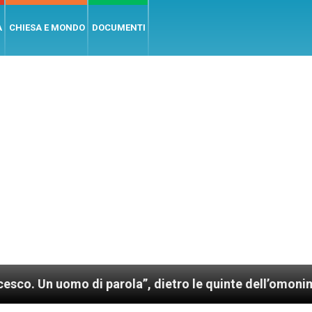
A
CHIESA E MONDO
DOCUMENTI
mo di parola”, dietro le quinte dell’omonimo film di