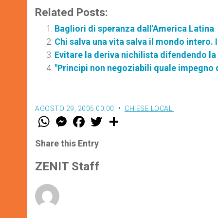
Related Posts:
Bagliori di speranza dall'America Latina
Chi salva una vita salva il mondo intero. 
Evitare la deriva nichilista difendendo la 
"Principi non negoziabili quale impegno d
AGOSTO 29, 2005 00:00
CHIESE LOCALI
W
M
F
T
S
h
e
a
w
h
a
s
c
i
a
t
s
e
t
r
Share this Entry
s
e
b
t
e
A
n
o
e
p
g
o
r
ZENIT Staff
p
e
k
r