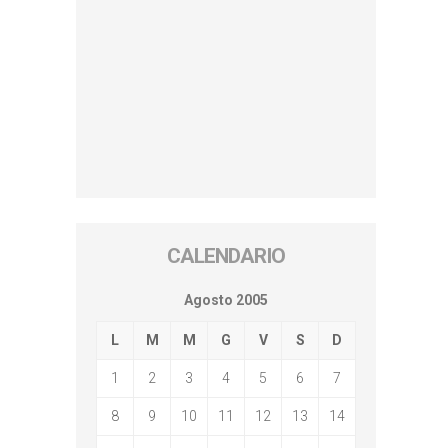
CALENDARIO
Agosto 2005
L
M
M
G
V
S
D
1
2
3
4
5
6
7
8
9
10
11
12
13
14