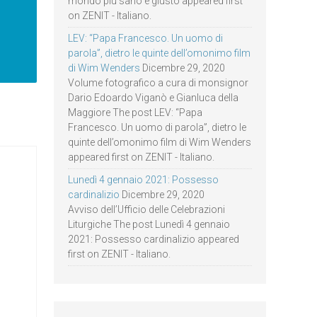
mondo più sano e giusto appeared first
on ZENIT - Italiano.
LEV: “Papa Francesco. Un uomo di
parola”, dietro le quinte dell’omonimo film
di Wim Wenders
Dicembre 29, 2020
Volume fotografico a cura di monsignor
Dario Edoardo Viganò e Gianluca della
Maggiore The post LEV: “Papa
Francesco. Un uomo di parola”, dietro le
quinte dell’omonimo film di Wim Wenders
appeared first on ZENIT - Italiano.
Lunedì 4 gennaio 2021: Possesso
cardinalizio
Dicembre 29, 2020
Avviso dell’Ufficio delle Celebrazioni
Liturgiche The post Lunedì 4 gennaio
2021: Possesso cardinalizio appeared
first on ZENIT - Italiano.