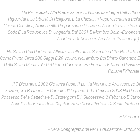
Ha Partecipato Alla Preparazione Di Numerose Leggi Dello Stato
Riguardanti La Libertà Di Religione E La Chiesa, In Rappresentanza Della
Chiesa Cattolica, Nonché Alla Preparazione Di Diversi Accordi Tra La Santa
Sede E La Repubblica Di Ungheria. Dal 2001 È Membro Della «European
Academy Of Sciences And Arts» (Salisburgo).
Ha Svolto Una Poderosa Attività Di Letteratura Scientifica Che Ha Portato
Come Frutto Circa 200 Saggi E 20 Volumi Nell'ambito Del Diritto Canonico E
Della Storia Medievale Del Diritto Canonico. Ha Fondato E Diretto Riviste E
Collane Editoriali.
Il 7 Dicembre 2002 Giovanni Paolo II Lo Ha Nominato Arcivescovo Di
Esztergom-Budapest, E Primate D'Ungheria. L'11 Gennaio 2003 Ha Preso
Possesso Della Cattedrale Di Esztergom E Il Successivo 2 Febbraio È Stato
Accolto Dai Fedeli Della Capitale Nella Concattedrale Di Santo Stefano.
È Membro:
- Della Congregazione Per L'Educazione Cattolico;