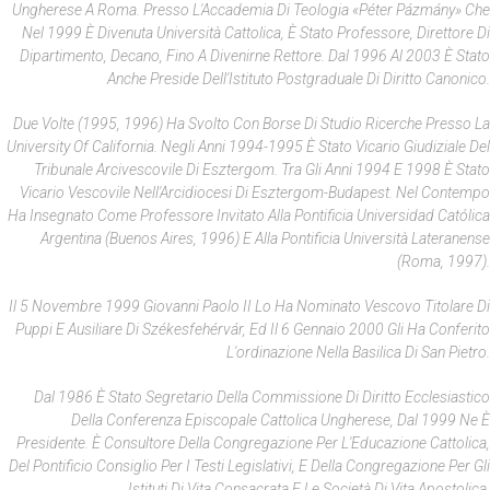
Ungherese A Roma. Presso L'Accademia Di Teologia «Péter Pázmány» Che
Nel 1999 È Divenuta Università Cattolica, È Stato Professore, Direttore Di
Dipartimento, Decano, Fino A Divenirne Rettore. Dal 1996 Al 2003 È Stato
Anche Preside Dell'Istituto Postgraduale Di Diritto Canonico.
Due Volte (1995, 1996) Ha Svolto Con Borse Di Studio Ricerche Presso La
University Of California. Negli Anni 1994-1995 È Stato Vicario Giudiziale Del
Tribunale Arcivescovile Di Esztergom. Tra Gli Anni 1994 E 1998 È Stato
Vicario Vescovile Nell'Arcidiocesi Di Esztergom-Budapest. Nel Contempo
Ha Insegnato Come Professore Invitato Alla Pontificia Universidad Católica
Argentina (Buenos Aires, 1996) E Alla Pontificia Università Lateranense
(Roma, 1997).
Il 5 Novembre 1999 Giovanni Paolo II Lo Ha Nominato Vescovo Titolare Di
Puppi E Ausiliare Di Székesfehérvár, Ed Il 6 Gennaio 2000 Gli Ha Conferito
L'ordinazione Nella Basilica Di San Pietro.
Dal 1986 È Stato Segretario Della Commissione Di Diritto Ecclesiastico
Della Conferenza Episcopale Cattolica Ungherese, Dal 1999 Ne È
Presidente. È Consultore Della Congregazione Per L'Educazione Cattolica,
Del Pontificio Consiglio Per I Testi Legislativi, E Della Congregazione Per Gli
Istituti Di Vita Consacrata E Le Società Di Vita Apostolica.