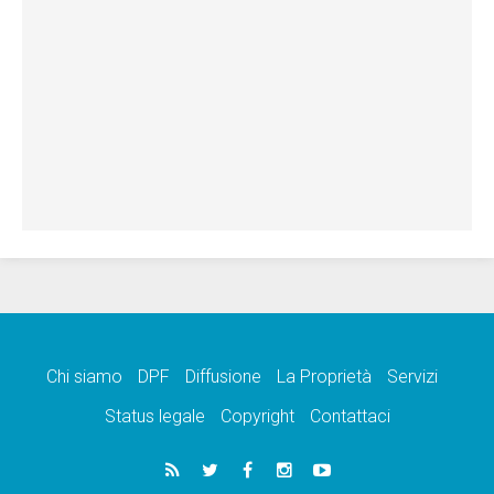
Chi siamo
DPF
Diffusione
La Proprietà
Servizi
Status legale
Copyright
Contattaci