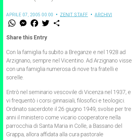
APRILE 07, 2005 00:00
ZENIT STAFF
ARCHIVI
W
M
F
T
S
h
e
a
w
h
a
s
c
i
a
t
s
e
t
r
Share this Entry
s
e
b
t
e
A
n
o
e
p
g
o
r
Con la famiglia fu subito a Breganze e nel 1928 ad
p
e
k
Arzignano, sempre nel Vicentino. Ad Arzignano visse
r
con una famiglia numerosa di nove tra fratelli e
sorelle.
Entrò nel seminario vescovile di Vicenza nel 1937, e
vi frequentò i corsi ginnasiali, filosofici e teologici.
Ordinato sacerdote il 26 giugno 1949, svolse per tre
anni il ministero come vicario cooperatore nella
parrocchia di Santa Maria in Colle, a Bassano del
Grappa, allora affidata alla cura pastorale