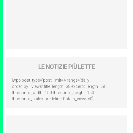
LE NOTIZIE PIÙ LETTE
[wpp post_type='post' limit=4 range='daily'
order_by='views' title_length=68 excerpt_length=68
thumbnail_width=150 thumbnail_height=150
thumbnail_build='predefined' stats_views=0]