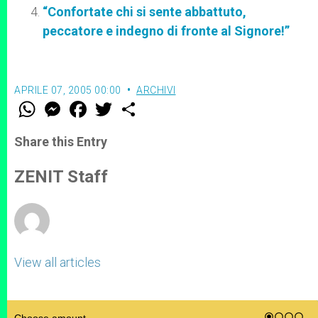
“Confortate chi si sente abbattuto,
peccatore e indegno di fronte al Signore!”
APRILE 07, 2005 00:00
ARCHIVI
W
M
F
T
S
h
e
a
w
h
a
s
c
i
a
t
s
e
t
r
Share this Entry
s
e
b
t
e
A
n
o
e
p
g
o
r
ZENIT Staff
p
e
k
r
View all articles