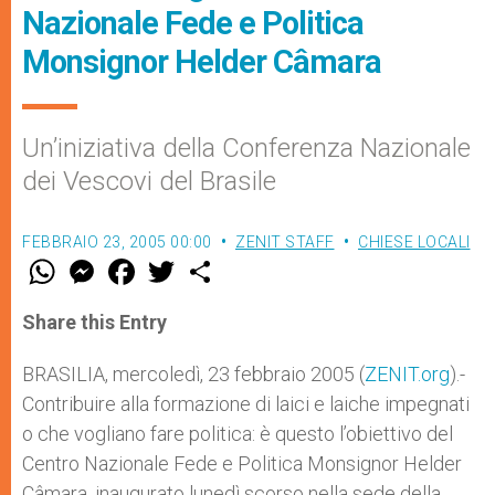
Nazionale Fede e Politica
Monsignor Helder Câmara
Un’iniziativa della Conferenza Nazionale
dei Vescovi del Brasile
FEBBRAIO 23, 2005 00:00
ZENIT STAFF
CHIESE LOCALI
W
M
F
T
S
h
e
a
w
h
a
s
c
i
a
t
s
e
t
r
Share this Entry
s
e
b
t
e
A
n
o
e
p
g
o
r
BRASILIA, mercoledì, 23 febbraio 2005 (
ZENIT.org
).-
p
e
k
Contribuire alla formazione di laici e laiche impegnati
r
o che vogliano fare politica: è questo l’obiettivo del
Centro Nazionale Fede e Politica Monsignor Helder
Câmara, inaugurato lunedì scorso nella sede della