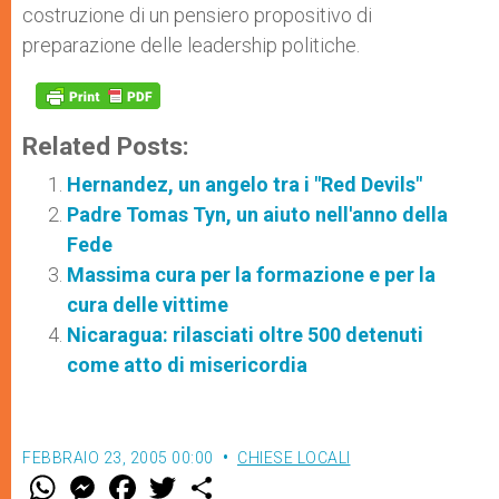
costruzione di un pensiero propositivo di
preparazione delle leadership politiche.
Related Posts:
Hernandez, un angelo tra i "Red Devils"
Padre Tomas Tyn, un aiuto nell'anno della
Fede
Massima cura per la formazione e per la
cura delle vittime
Nicaragua: rilasciati oltre 500 detenuti
come atto di misericordia
FEBBRAIO 23, 2005 00:00
CHIESE LOCALI
W
M
F
T
S
h
e
a
w
h