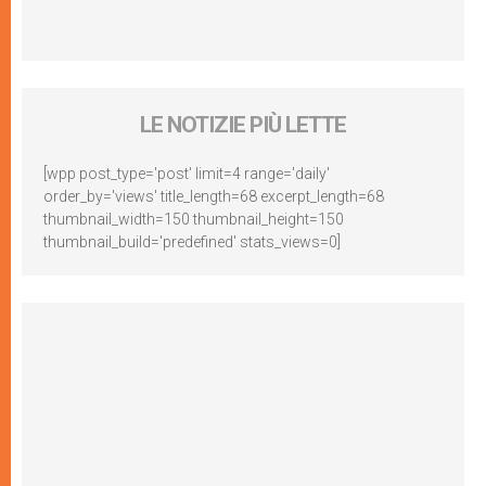
LE NOTIZIE PIÙ LETTE
[wpp post_type='post' limit=4 range='daily'
order_by='views' title_length=68 excerpt_length=68
thumbnail_width=150 thumbnail_height=150
thumbnail_build='predefined' stats_views=0]