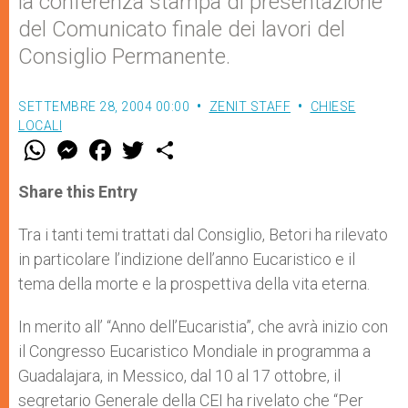
la conferenza stampa di presentazione
del Comunicato finale dei lavori del
Consiglio Permanente.
SETTEMBRE 28, 2004 00:00
ZENIT STAFF
CHIESE
LOCALI
W
M
F
T
S
h
e
a
w
h
a
s
c
i
a
t
s
e
t
r
Share this Entry
s
e
b
t
e
A
n
o
e
p
g
o
r
Tra i tanti temi trattati dal Consiglio, Betori ha rilevato
p
e
k
in particolare l’indizione dell’anno Eucaristico e il
r
tema della morte e la prospettiva della vita eterna.
In merito all’ “Anno dell’Eucaristia”, che avrà inizio con
il Congresso Eucaristico Mondiale in programma a
Guadalajara, in Messico, dal 10 al 17 ottobre, il
segretario Generale della CEI ha rivelato che “Per