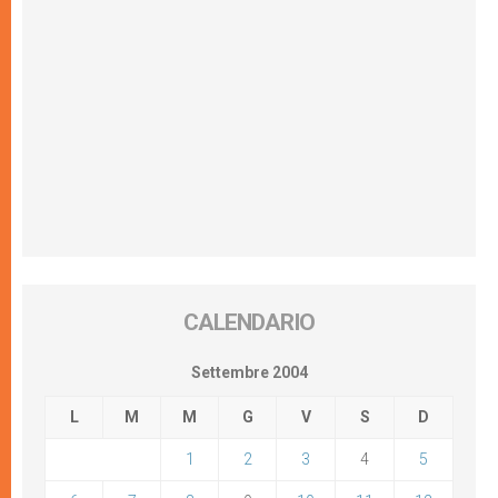
CALENDARIO
Settembre 2004
L
M
M
G
V
S
D
1
2
3
4
5