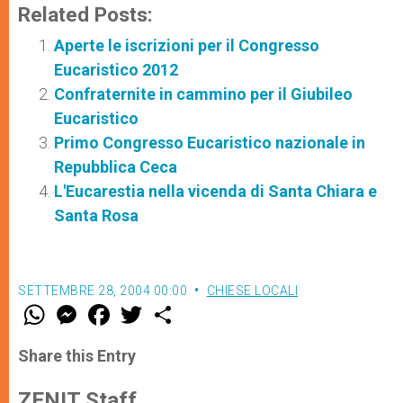
Related Posts:
Aperte le iscrizioni per il Congresso
Eucaristico 2012
Confraternite in cammino per il Giubileo
Eucaristico
Primo Congresso Eucaristico nazionale in
Repubblica Ceca
L'Eucarestia nella vicenda di Santa Chiara e
Santa Rosa
SETTEMBRE 28, 2004 00:00
CHIESE LOCALI
W
M
F
T
S
h
e
a
w
h
a
s
c
i
a
t
s
e
t
r
Share this Entry
s
e
b
t
e
A
n
o
e
p
g
o
r
ZENIT Staff