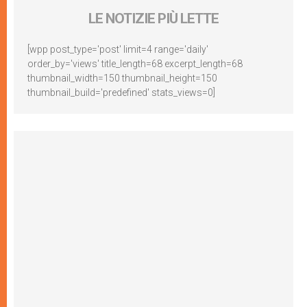
LE NOTIZIE PIÙ LETTE
[wpp post_type='post' limit=4 range='daily'
order_by='views' title_length=68 excerpt_length=68
thumbnail_width=150 thumbnail_height=150
thumbnail_build='predefined' stats_views=0]