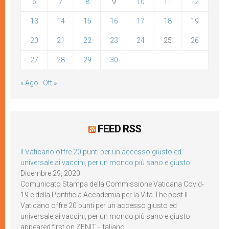
6
7
8
9
10
11
12
13
14
15
16
17
18
19
20
21
22
23
24
25
26
27
28
29
30
« Ago
Ott »
FEED RSS
Il Vaticano offre 20 punti per un accesso giusto ed
universale ai vaccini, per un mondo più sano e giusto
Dicembre 29, 2020
Comunicato Stampa della Commissione Vaticana Covid-
19 e della Pontificia Accademia per la Vita The post Il
Vaticano offre 20 punti per un accesso giusto ed
universale ai vaccini, per un mondo più sano e giusto
appeared first on ZENIT - Italiano.