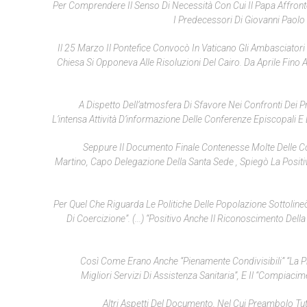
Per Comprendere Il Senso Di Necessità Con Cui Il Papa Affrontò
I Predecessori Di Giovanni Paolo I
Il 25 Marzo Il Pontefice Convocò In Vaticano Gli Ambasciatori 
Chiesa Si Opponeva Alle Risoluzioni Del Cairo. Da Aprile Fino A
A Dispetto Dell’atmosfera Di Sfavore Nei Confronti Dei 
L’intensa Attività D’informazione Delle Conferenze Episcopali E
Seppure Il Documento Finale Contenesse Molte Delle Con
Martino, Capo Delegazione Della Santa Sede , Spiegò La Positi
Per Quel Che Riguarda Le Politiche Delle Popolazione Sottolin
Di Coercizione”. (...) “Positivo Anche Il Riconoscimento Del
Così Come Erano Anche “pienamente Condivisibili” “la P
Migliori Servizi Di Assistenza Sanitaria”, E Il “compiacim
Altri Aspetti Del Documento, Nel Cui Preambolo Tutt