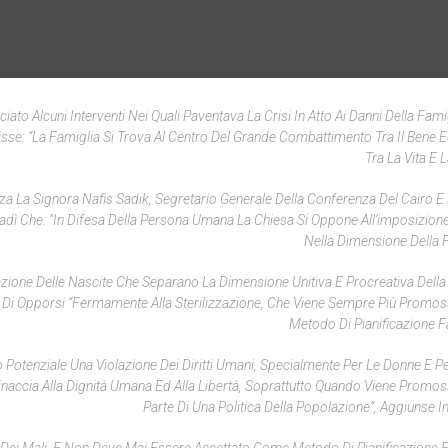
ato Alcuni Interventi Nei Quali Paventava La Crisi In Atto Ai Danni Della Famig
risse: “La Famiglia Si Trova Al Centro Del Grande Combattimento Tra Il Bene Ed
Tra La Vita E 
za La Signora Nafis Sadik, Segretario Generale Della Conferenza Del Cairo E 
dì Che: “In Difesa Della Persona Umana La Chiesa Si Oppone All’imposizione 
Nella Dimensione Della F
azione Delle Nascite Che Separano La Dimensione Unitiva E Procreativa Della
do Di Opporsi “fermamente Alla Sterilizzazione, Che Viene Sempre Più Prom
Metodo Di Pianificazione Fa
uo Potenziale Una Violazione Dei Diritti Umani, Specialmente Per Le Donne E P
inaccia Alla Dignità Umana Ed Alla Libertà, Soprattutto Quando Viene Prom
Parte Di Una Politica Della Popolazione”, Aggiunse I