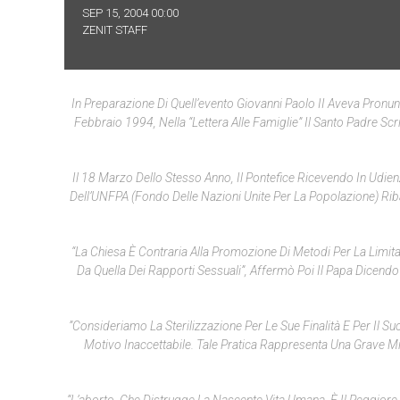
SEP 15, 2004 00:00
ZENIT STAFF
In Preparazione Di Quell’evento Giovanni Paolo II Aveva Pronunci
Febbraio 1994, Nella “Lettera Alle Famiglie” Il Santo Padre Sc
Il 18 Marzo Dello Stesso Anno, Il Pontefice Ricevendo In Udien
Dell’UNFPA (Fondo Delle Nazioni Unite Per La Popolazione) Riba
“La Chiesa È Contraria Alla Promozione Di Metodi Per La Limit
Da Quella Dei Rapporti Sessuali”, Affermò Poi Il Papa Dicen
”Consideriamo La Sterilizzazione Per Le Sue Finalità E Per Il S
Motivo Inaccettabile. Tale Pratica Rappresenta Una Grave M