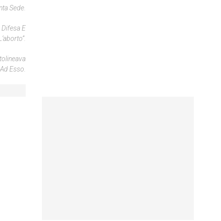
nta Sede.
 Difesa E
’aborto”.
tolineava
 Ad Esso.