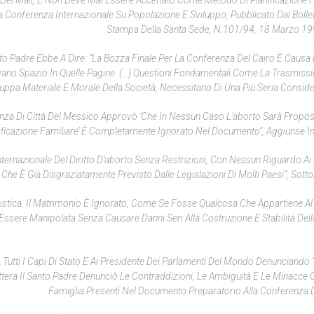
e Dei Mali, E Non Deve Mai Essere Accettato Come Metodo Di Pianificazione F
a Conferenza Internazionale Su Popolazione E Sviluppo
, Pubblicato Dal Bolle
Stampa Della Santa Sede, N.101/94, 18 Marzo 199
to Padre Ebbe A Dire: “La Bozza Finale Per La Conferenza Del Cairo È Causa 
ano Spazio In Quelle Pagine. (...) Questioni Fondamentali Come La Trasmissi
iluppa Materiale E Morale Della Società, Necessitano Di Una Più Seria Conside
enza Di Città Del Messico Approvò ‘che In Nessun Caso L’aborto Sarà Prop
ficazione Familiare’ È Completamente Ignorato Nel Documento”, Aggiunse In
rnazionale Del Diritto D’aborto Senza Restrizioni, Con Nessun Riguardo Ai Di
Che È Già Disgraziatamente Previsto Dalle Legislazioni Di Molti Paesi”, Sotto
alistica. Il Matrimonio È Ignorato, Come Se Fosse Qualcosa Che Appartiene Al
Essere Manipolata Senza Causare Danni Seri Alla Costruzione E Stabilità Dell
 Tutti I Capi Di Stato E Ai Presidente Dei Parlamenti Del Mondo Denunciando “u
ttera Il Santo Padre Denunciò Le Contraddizioni, Le Ambiguità E Le Minacce 
Famiglia Presenti Nel Documento Preparatorio Alla Conferenza D