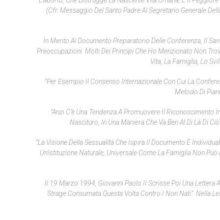
“L’aborto, Che Distrugge La Nascente Vita Umana, È Il Peggior
(Cfr.
Messaggio Del Santo Padre Al Segretario Generale Dell
In Merito Al Documento Preparatorio Delle Conferenza, Il San
Preoccupazioni. Molti Dei Principi Che Ho Menzionato Non Trov
Vita, La Famiglia, Lo Sv
“Per Esempio Il Consenso Internazionale Con Cui La Confer
Metodo Di Piani
“Anzi C’è Una Tendenza A Promuovere Il Riconoscimento Inte
Nascituro, In Una Maniera Che Va Ben Al Di Là Di Ciò 
“La Visione Della Sessualità Che Ispira Il Documento È Individu
Un’istituzione Naturale, Universale Come La Famiglia Non Può 
Il 19 Marzo 1994, Giovanni Paolo II Scrisse Poi Una Lettera A
Strage Consumata Questa Volta Contro I Non Nati”. Nella Le