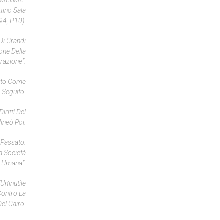
amiliare”
ttino Sala
4, P.10).
Di Grandi
one Della
razione”.
osto Come
 Seguito.
ritti Del
lineò Poi.
 Passato.
a Società
Umana”.
n’inutile
Contro La
el Cairo.