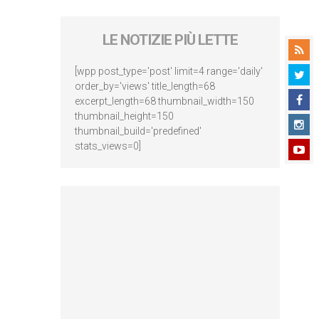
LE NOTIZIE PIÙ LETTE
[wpp post_type='post' limit=4 range='daily'
order_by='views' title_length=68
excerpt_length=68 thumbnail_width=150
thumbnail_height=150
thumbnail_build='predefined'
stats_views=0]