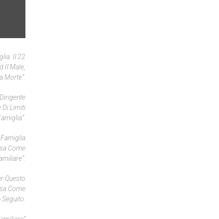
lia. Il 22
 Il Male,
La Morte”.
Dirigente
Di Limiti
amiglia”.
 Famiglia
ossa Come
miliare”.
er Questo
ossa Come
n Seguito.