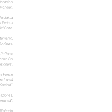
Occasioni
 Mondiali.
Perché La
I Pericoli
el Cairo.
ntamento,
to Padre.
 Raffaele
entro Del
azionale”.
 Le Forme
e L’unità
Società’”.
cazione E
omunità’”.
ll’aborto