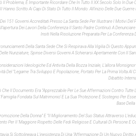
 Il Problema, È Importante Ricordare Che In Tutto Il XX Secolo Solo In Due 
I Hanno Scritto Ai Capi Di Stato Di Tutto Il Mondo: All’inizio Delle Due Guerre
Dei 151 Governi Accreditati Presso La Santa Sede Per Illustrare I Motivi Del 
ll’apertura Dei Lavori Della Conferenza Il Santo Padre Continuò A Denunciare 
Insiti Nella Risoluzione Preparata Per La Conferenza D
Pronunciamenti Della Santa Sede Che Si Respirava Alla Vigilia Di Questo Appu
 Delle Nunziature, Spinse Diversi Governi A Schierarsi Apertamente Con Il San
siderazioni Ideologiche Ed Antivita Della Bozza Iniziale, L’allora Monsignor
vità Del “legame Tra Sviluppo E Popolazione, Portato Per La Prima Volta Al C
Dibattito Intern
eò Che Il Documento Era “apprezzabile Per Le Sue Affermazioni Contro Tutte
la ‘famiglia Fondata Sul Matrimonio’ E La Sua ‘protezione E Sostegno Per Esser
Base Della 
romozione Della Donna” E “il Miglioramento Del Suo Status Attraverso L’edu
ento Per Il ‘maggiore Rispetto Delle Fedi Religiose E Culturali Di Persone E C
avia Si Sottolineava L'inesistenza Di Una “affermazione Di Un Nuovo Diritto A