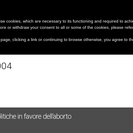
A
CHIESA E MONDO
DOCUMENTI
 use cookies, which are necessary to its functioning and required to achi
ore or withdraw your consent to all or some of the cookies, please refe
ti per un accesso giusto ed universale ai vaccini, per 
s page, clicking a link or continuing to browse otherwise, you agree to t
004
itiche in favore dell’aborto