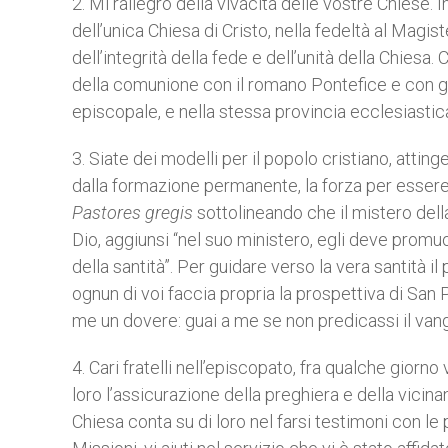
2. Mi rallegro della vivacità delle vostre Chiese.
dell’unica Chiesa di Cristo, nella fedeltà al Magi
dell’integrità della fede e dell’unità della Chies
della comunione con il romano Pontefice e con gl
episcopale, e nella stessa provincia ecclesiastica
3. Siate dei modelli per il popolo cristiano, attin
dalla formazione permanente, la forza per essere 
Pastores gregis
sottolineando che il mistero della
Dio, aggiunsi “nel suo ministero, egli deve prom
della santità”. Per guidare verso la vera santità i
ognun di voi faccia propria la prospettiva di San 
me un dovere: guai a me se non predicassi il vang
4. Cari fratelli nell’episcopato, fra qualche giorn
loro l’assicurazione della preghiera e della vicina
Chiesa conta su di loro nel farsi testimoni con le 