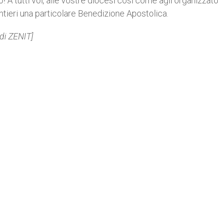
to! A tutti voi, alle vostre diocesi così come agli organizzato
tieri una particolare Benedizione Apostolica.
 di ZENIT]