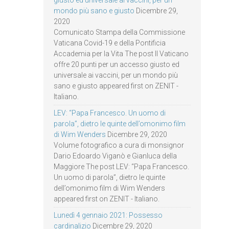
giusto ed universale ai vaccini, per un
mondo più sano e giusto
Dicembre 29,
2020
Comunicato Stampa della Commissione
Vaticana Covid-19 e della Pontificia
Accademia per la Vita The post Il Vaticano
offre 20 punti per un accesso giusto ed
universale ai vaccini, per un mondo più
sano e giusto appeared first on ZENIT -
Italiano.
LEV: “Papa Francesco. Un uomo di
parola”, dietro le quinte dell’omonimo film
di Wim Wenders
Dicembre 29, 2020
Volume fotografico a cura di monsignor
Dario Edoardo Viganò e Gianluca della
Maggiore The post LEV: “Papa Francesco.
Un uomo di parola”, dietro le quinte
dell’omonimo film di Wim Wenders
appeared first on ZENIT - Italiano.
Lunedì 4 gennaio 2021: Possesso
cardinalizio
Dicembre 29, 2020