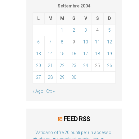
Settembre 2004
L
M
M
G
V
S
D
1
2
3
4
5
6
7
8
9
10
11
12
13
14
15
16
17
18
19
20
21
22
23
24
25
26
27
28
29
30
« Ago
Ott »
FEED RSS
Il Vaticano offre 20 punti per un accesso