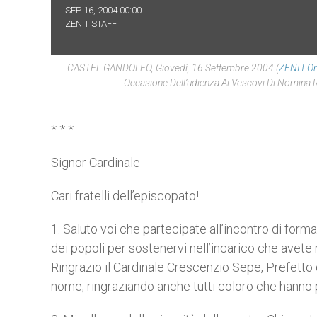
SEP 16, 2004 00:00
ZENIT STAFF
CASTEL GANDOLFO, Giovedì, 16 Settembre 2004 (
ZENIT.o
Occasione Dell’udienza Ai Vescovi Di Nomina 
* * *
Signor Cardinale
Cari fratelli dell’episcopato!
1. Saluto voi che partecipate all’incontro di for
dei popoli per sostenervi nell’incarico che avete r
Ringrazio il Cardinale Crescenzio Sepe, Prefetto d
nome, ringraziando anche tutti coloro che hanno