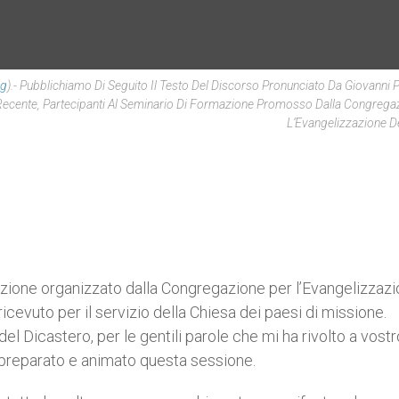
rg
).- Pubblichiamo Di Seguito Il Testo Del Discorso Pronunciato Da Giovanni Pa
Recente, Partecipanti Al Seminario Di Formazione Promosso Dalla Congrega
L’Evangelizzazione De
mazione organizzato dalla Congregazione per l’Evangelizzaz
icevuto per il servizio della Chiesa dei paesi di missione.
el Dicastero, per le gentili parole che mi ha rivolto a vostr
 preparato e animato questa sessione.