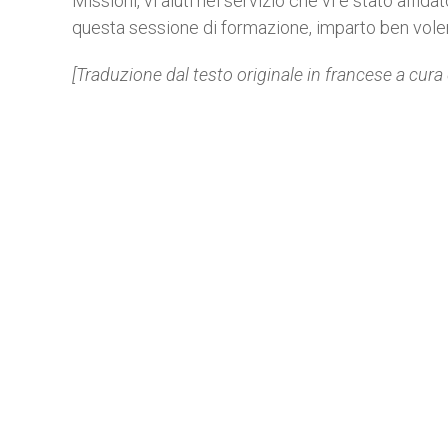
Missioni, vi aiuti nel servizio che vi è stato affida
questa sessione di formazione, imparto ben volen
[Traduzione dal testo originale in francese a cura