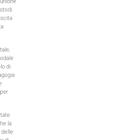
munione
ustodi
escita
za
tale,
nodale
lo di
dagogia
e
 per
rtate
che la
 delle