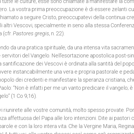
 In tutte le culture, esse sono chiamate a manifestare la co
stero. La vostra prima preoccupazione è di essere zelanti c
a. Chiamato a seguire Cristo, preoccupatevi della continua cr
i altri Vescovi, specialmente in seno alla stessa Conferen
 (cfr.
Pastores gregis
, n. 22).
gendo da una pratica spirituale, da una intensa vita sacramen
servitori del Vangelo. Nell’esortazione apostolica post-si
 santificazione dei Vescovi è ordinata alla santità del popo
uovere instancabilmente una vera e propria pastorale e pe
l popolo dei credenti e manifestare la speranza cristiana, ch
Paolo: “Non è infatti per me un vanto predicare il vangelo; è
elo” (1 Co 9,16).
o vi riunirete alle vostre comunità, molto spesso provate. Po
nza affettuosa del Papa alle loro intenzioni. Dite ai pastori 
parole e con la loro intera vita. Che la Vergine Maria, Regina