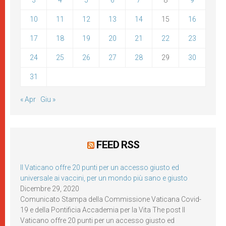
3
4
5
6
7
8
9
10
11
12
13
14
15
16
17
18
19
20
21
22
23
24
25
26
27
28
29
30
31
« Apr
Giu »
FEED RSS
Il Vaticano offre 20 punti per un accesso giusto ed
universale ai vaccini, per un mondo più sano e giusto
Dicembre 29, 2020
Comunicato Stampa della Commissione Vaticana Covid-
19 e della Pontificia Accademia per la Vita The post Il
Vaticano offre 20 punti per un accesso giusto ed