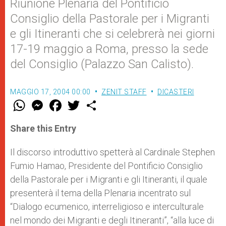
Riunione Plenaria del Pontificio
Consiglio della Pastorale per i Migranti
e gli Itineranti che si celebrerà nei giorni
17-19 maggio a Roma, presso la sede
del Consiglio (Palazzo San Calisto).
MAGGIO 17, 2004 00:00
ZENIT STAFF
DICASTERI
W
M
F
T
S
h
e
a
w
h
a
s
c
i
a
t
s
e
t
r
Share this Entry
s
e
b
t
e
A
n
o
e
p
g
o
r
Il discorso introduttivo spetterà al Cardinale Stephen
p
e
k
Fumio Hamao, Presidente del Pontificio Consiglio
r
della Pastorale per i Migranti e gli Itineranti, il quale
presenterà il tema della Plenaria incentrato sul
“Dialogo ecumenico, interreligioso e interculturale
nel mondo dei Migranti e degli Itineranti”, “alla luce di