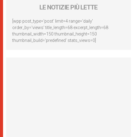
LE NOTIZIE PIÙ LETTE
[wpp post_type='post' limit=4 range='daily'
order_by='views' title_length=68 excerpt_length=68
thumbnail_width=150 thumbnail_height=150
thumbnail_build='predefined' stats_views=0]