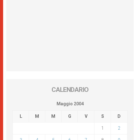
CALENDARIO
Maggio 2004
L
M
M
G
V
S
D
1
2