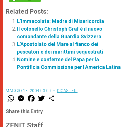
Related Posts:
L’Immacolata: Madre di Misericordia
Il colonello Christoph Graf è il nuovo
comandante della Guardia Svizzera
L'Apostolato del Mare al fianco dei
pescatori e dei marittimi sequestrati
Nomine e conferme del Papa per la
Pontificia Commissione per l'America Latina
MAGGIO 17, 2004 00:00
DICASTERI
W
M
F
T
S
h
e
a
w
h
a
s
c
i
a
t
s
e
t
r
Share this Entry
s
e
b
t
e
A
n
o
e
p
g
o
r
ZENIT Staff