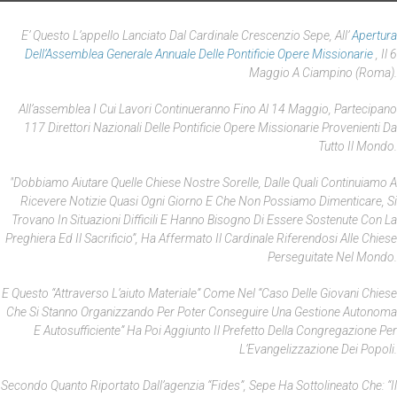
E’ Questo L’appello Lanciato Dal Cardinale Crescenzio Sepe, All’
Apertura
Dell’Assemblea Generale Annuale Delle Pontificie Opere Missionarie
, Il 6
Maggio A Ciampino (Roma).
All’assemblea I Cui Lavori Continueranno Fino Al 14 Maggio, Partecipano
117 Direttori Nazionali Delle Pontificie Opere Missionarie Provenienti Da
Tutto Il Mondo.
"Dobbiamo Aiutare Quelle Chiese Nostre Sorelle, Dalle Quali Continuiamo A
Ricevere Notizie Quasi Ogni Giorno E Che Non Possiamo Dimenticare, Si
Trovano In Situazioni Difficili E Hanno Bisogno Di Essere Sostenute Con La
Preghiera Ed Il Sacrificio”, Ha Affermato Il Cardinale Riferendosi Alle Chiese
Perseguitate Nel Mondo.
E Questo “attraverso L’aiuto Materiale” Come Nel “caso Delle Giovani Chiese
Che Si Stanno Organizzando Per Poter Conseguire Una Gestione Autonoma
E Autosufficiente” Ha Poi Aggiunto Il Prefetto Della Congregazione Per
L’Evangelizzazione Dei Popoli.
Secondo Quanto Riportato Dall’agenzia “Fides”, Sepe Ha Sottolineato Che: “Il