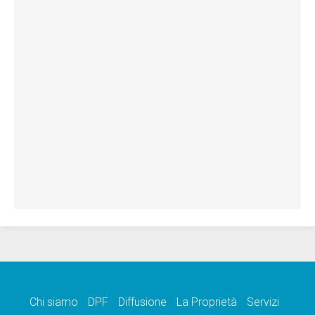
Chi siamo
DPF
Diffusione
La Proprietà
Servizi