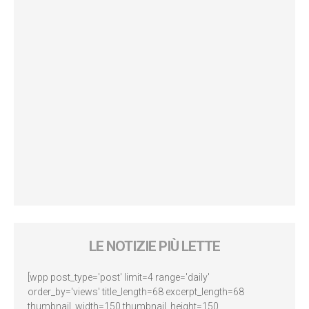
LE NOTIZIE PIÙ LETTE
[wpp post_type='post' limit=4 range='daily'
order_by='views' title_length=68 excerpt_length=68
thumbnail_width=150 thumbnail_height=150