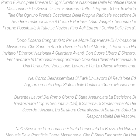
Primo E Principale Dovere Di Ogni Direttore Nazionale Delle Pontificie Opere
Missionarie È Di Sensibilizzare E Animare Tutto Il Popolo Di Dio, In Modo
Tale Che Ognuno Prenda Coscienza Della Propria Radicale Vocazione Di
Rendere Testimonianza A Cristo E Portare Il Suo Vangelo, Secondo Le
Proprie Possibilità, A Tutte Le Nazioni Fino Agli Estremi Confini Della Terra”.
Dopo Essersi Congratulato Per Le Molte Esperienze Di Animazione
Missionaria Che Sono In Atto In Diverse Parti Del Mondo, Il Porporato Ha
Invitato I Direttori Nazionali A Guardare Avanti, Con Cuore Libero E Sincero,
Per Lavorare In Comunione Rispondendo Così Alla Chiamata Ricevuta Di
Una Particolare Vocazione: Lavorare Per La Chiesa Missionaria.
Nel Corso Dell’Assemblea Si Farà Un Lavoro Di Revisione Ed
Aggiornamento Degli Statuti Delle Pontificie Opere Missionarie.
Durante I Lavori Del Primo Giorno È Stata Annunciata La Decisione Di
Trasformare L’Opus Securitatis (OS), Il Sistema Di Sostentamento Dei
Sacerdoti Anziani, Da Struttura Centralizzata A Struttura Sotto La
Responsabilità Dei Vescovi.
Nella Sessione Pomeridiana È Stata Presentata La Bozza Del Nuovo
Manuale Delle Pontificie Opere Missionarie, Che È Stato Elaborato Da Una