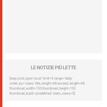
LE NOTIZIE PIÙ LETTE
[wpp post_type='post' limit=4 range='daily'
order_by='views' title_length=68 excerpt_length=68
thumbnail_width=150 thumbnail_height=150
thumbnail_build='predefined' stats_views=0]