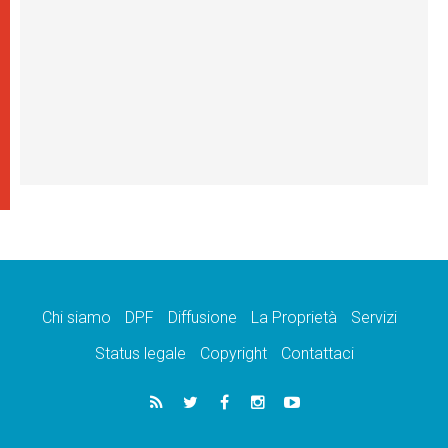
Chi siamo
DPF
Diffusione
La Proprietà
Servizi
Status legale
Copyright
Contattaci