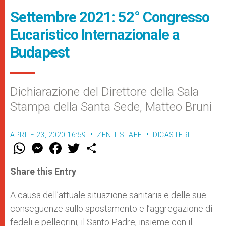
Settembre 2021: 52° Congresso
Eucaristico Internazionale a
Budapest
Dichiarazione del Direttore della Sala
Stampa della Santa Sede, Matteo Bruni
APRILE 23, 2020 16:59
ZENIT STAFF
DICASTERI
W
M
F
T
S
h
e
a
w
h
a
s
c
i
a
t
s
e
t
r
Share this Entry
s
e
b
t
e
A
n
o
e
p
g
o
r
A causa dell’attuale situazione sanitaria e delle sue
p
e
k
conseguenze sullo spostamento e l’aggregazione di
r
fedeli e pellegrini, il Santo Padre, insieme con il