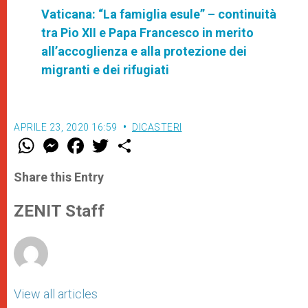
Vaticana: “La famiglia esule” – continuità
tra Pio XII e Papa Francesco in merito
all’accoglienza e alla protezione dei
migranti e dei rifugiati
APRILE 23, 2020 16:59
DICASTERI
W
M
F
T
S
h
e
a
w
h
a
s
c
i
a
t
s
e
t
r
Share this Entry
s
e
b
t
e
A
n
o
e
p
g
o
r
ZENIT Staff
p
e
k
r
View all articles