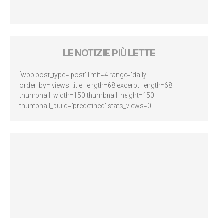
LE NOTIZIE PIÙ LETTE
[wpp post_type='post' limit=4 range='daily'
order_by='views' title_length=68 excerpt_length=68
thumbnail_width=150 thumbnail_height=150
thumbnail_build='predefined' stats_views=0]