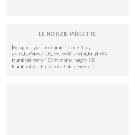
LE NOTIZIE PIÙ LETTE
[wpp post_type='post' limit=4 range='daily'
order_by='views' title_length=68 excerpt_length=68
thumbnail_width=150 thumbnail_height=150
thumbnail_build='predefined' stats_views=0]