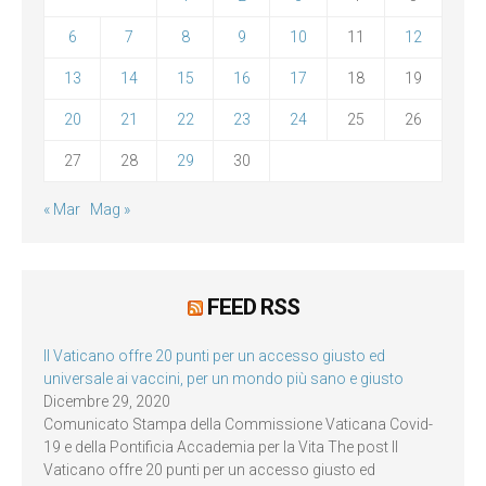
6
7
8
9
10
11
12
13
14
15
16
17
18
19
20
21
22
23
24
25
26
27
28
29
30
« Mar
Mag »
FEED RSS
Il Vaticano offre 20 punti per un accesso giusto ed
universale ai vaccini, per un mondo più sano e giusto
Dicembre 29, 2020
Comunicato Stampa della Commissione Vaticana Covid-
19 e della Pontificia Accademia per la Vita The post Il
Vaticano offre 20 punti per un accesso giusto ed