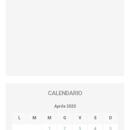
CALENDARIO
Aprile 2020
L
M
M
G
V
S
D
1
2
3
4
5