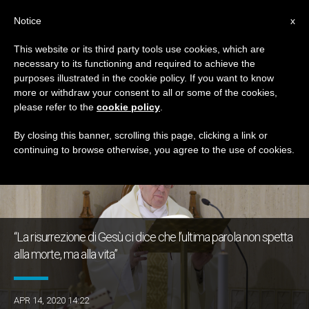
IT
Notice
x
This website or its third party tools use cookies, which are
necessary to its functioning and required to achieve the
GIORNO
purposes illustrated in the cookie policy. If you want to know
Aprile 14th, 2020
more or withdraw your consent to all or some of the cookies,
please refer to the
cookie policy
.
By closing this banner, scrolling this page, clicking a link or
continuing to browse otherwise, you agree to the use of cookies.
ULTIME NOTIZIE
“La risurrezione di Gesù ci dice che l’ultima parola non spetta
alla morte, ma alla vita”
APR 14, 2020 14:22