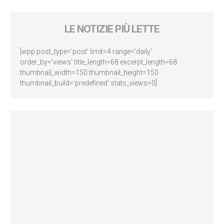
LE NOTIZIE PIÙ LETTE
[wpp post_type='post' limit=4 range='daily'
order_by='views' title_length=68 excerpt_length=68
thumbnail_width=150 thumbnail_height=150
thumbnail_build='predefined' stats_views=0]