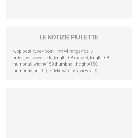
LE NOTIZIE PIÙ LETTE
[wpp post_type='post' limit=4 range='daily'
order_by='views' title_length=68 excerpt_length=68
thumbnail_width=150 thumbnail_height=150
thumbnail_build='predefined' stats_views=0]