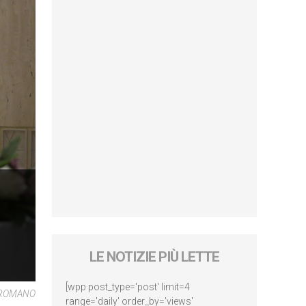
LE NOTIZIE PIÙ LETTE
[wpp post_type='post' limit=4
E ROMANO
range='daily' order_by='views'