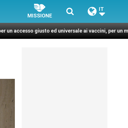
IT
MISSIONE
o ed universale ai vaccini, per un mondo più sano e giu