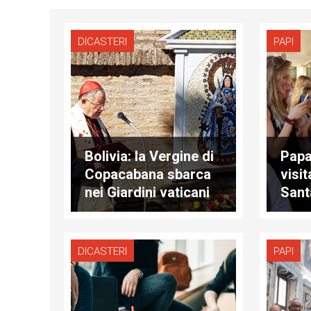
DICASTERI
PAPI
Bolivia: la Vergine di
Papa
Copacabana sbarca
visi
nei Giardini vaticani
Sant
DICASTERI
PAPI