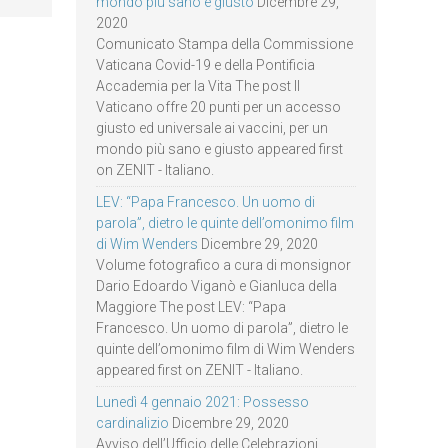
mondo più sano e giusto
Dicembre 29,
2020
Comunicato Stampa della Commissione
Vaticana Covid-19 e della Pontificia
Accademia per la Vita The post Il
Vaticano offre 20 punti per un accesso
giusto ed universale ai vaccini, per un
mondo più sano e giusto appeared first
on ZENIT - Italiano.
LEV: “Papa Francesco. Un uomo di
parola”, dietro le quinte dell’omonimo film
di Wim Wenders
Dicembre 29, 2020
Volume fotografico a cura di monsignor
Dario Edoardo Viganò e Gianluca della
Maggiore The post LEV: “Papa
Francesco. Un uomo di parola”, dietro le
quinte dell’omonimo film di Wim Wenders
appeared first on ZENIT - Italiano.
Lunedì 4 gennaio 2021: Possesso
cardinalizio
Dicembre 29, 2020
Avviso dell’Ufficio delle Celebrazioni