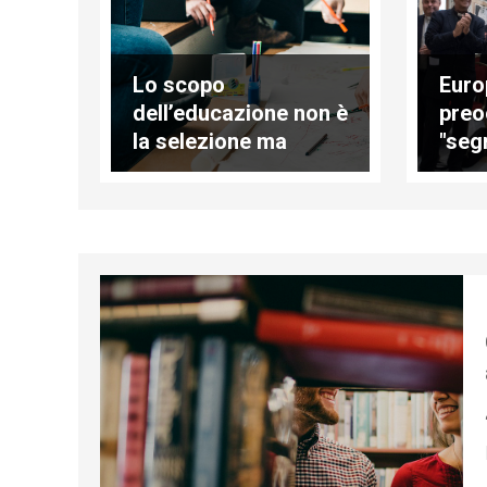
Lo scopo
Euro
dell’educazione non è
preo
la selezione ma
"segn
l’inclusione
disc
xeno