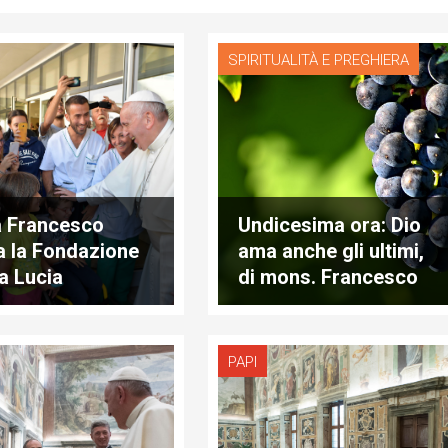
SPIRITUALITÀ E PREGHIERA
 Francesco
Undicesima ora: Dio
ta la Fondazione
ama anche gli ultimi,
a Lucia
di mons. Francesco
Follo
PAPI