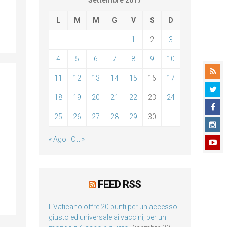
Settembre 2017
L
M
M
G
V
S
D
1
2
3
4
5
6
7
8
9
10
11
12
13
14
15
16
17
18
19
20
21
22
23
24
25
26
27
28
29
30
« Ago
Ott »
FEED RSS
Il Vaticano offre 20 punti per un accesso
giusto ed universale ai vaccini, per un