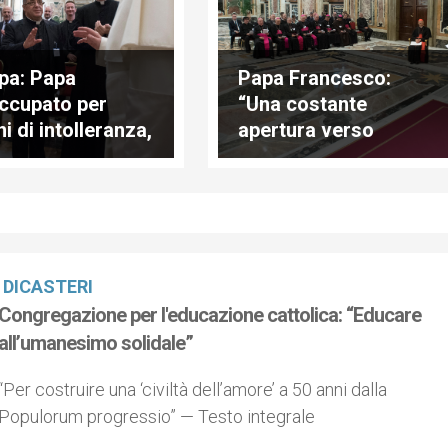
pa: Papa
Papa Francesco:
ccupato per
“Una costante
i di intolleranza,
apertura verso
riminazione e
l’altro”
fobia”
DICASTERI
Congregazione per l'educazione cattolica: “Educare
all’umanesimo solidale”
“Per costruire una ‘civiltà dell’amore’ a 50 anni dalla
Populorum progressio” — Testo integrale