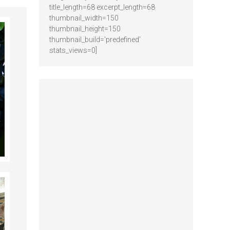
title_length=68 excerpt_length=68
thumbnail_width=150
thumbnail_height=150
thumbnail_build='predefined'
stats_views=0]