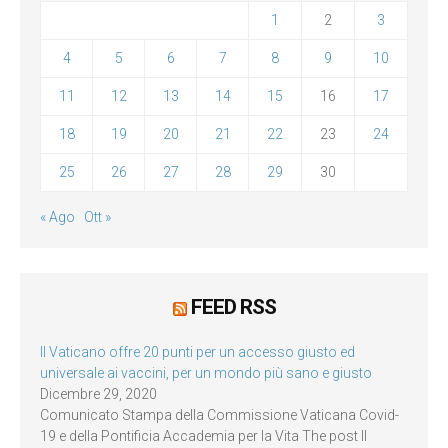
1
2
3
4
5
6
7
8
9
10
11
12
13
14
15
16
17
18
19
20
21
22
23
24
25
26
27
28
29
30
« Ago
Ott »
FEED RSS
Il Vaticano offre 20 punti per un accesso giusto ed
universale ai vaccini, per un mondo più sano e giusto
Dicembre 29, 2020
Comunicato Stampa della Commissione Vaticana Covid-
19 e della Pontificia Accademia per la Vita The post Il