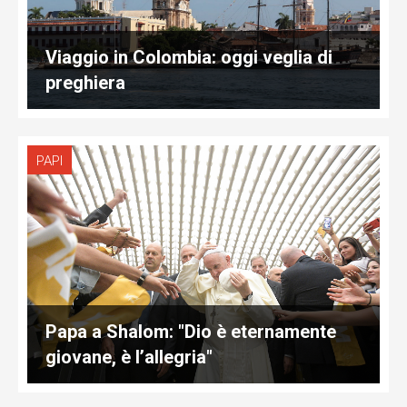
Viaggio in Colombia: oggi veglia di
preghiera
PAPI
Papa a Shalom: "Dio è eternamente
giovane, è l’allegria"