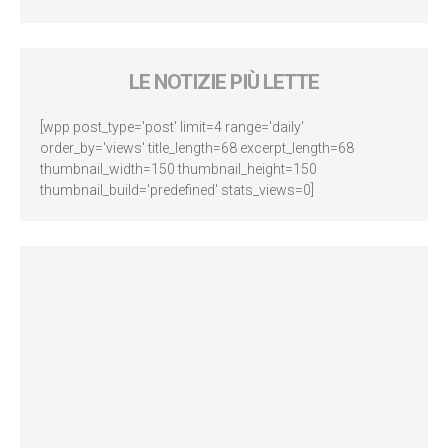
LE NOTIZIE PIÙ LETTE
[wpp post_type='post' limit=4 range='daily'
order_by='views' title_length=68 excerpt_length=68
thumbnail_width=150 thumbnail_height=150
thumbnail_build='predefined' stats_views=0]