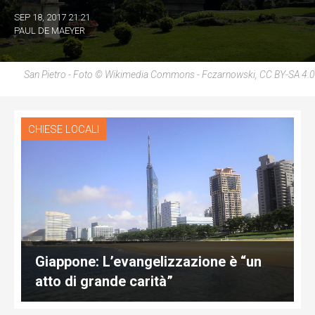
SEP 18, 2017 21:21
PAUL DE MAEYER
San Pietro - Foto © Wikimedia Commons - Fczarnowski, CC BY-SA 4.0
CHIESE LOCALI
Giappone: L’evangelizzazione è “un
atto di grande carità”