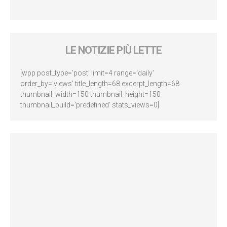
LE NOTIZIE PIÙ LETTE
[wpp post_type='post' limit=4 range='daily'
order_by='views' title_length=68 excerpt_length=68
thumbnail_width=150 thumbnail_height=150
thumbnail_build='predefined' stats_views=0]