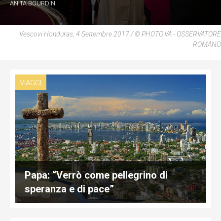
ANITA BOURDIN
Vescovi Honduras, 4 Settembre 2017 / © PHOTO.VA - OSSERVATORE
ROMANO
VIAGGI
Papa: “Verrò come pellegrino di
speranza e di pace”