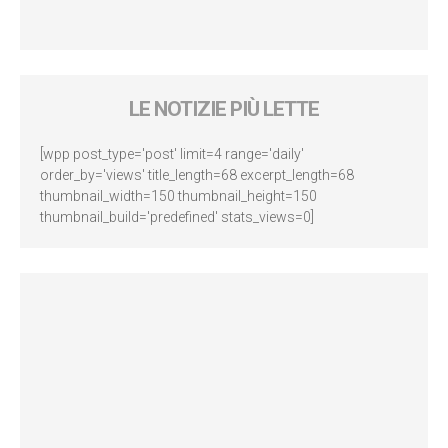
LE NOTIZIE PIÙ LETTE
[wpp post_type='post' limit=4 range='daily'
order_by='views' title_length=68 excerpt_length=68
thumbnail_width=150 thumbnail_height=150
thumbnail_build='predefined' stats_views=0]