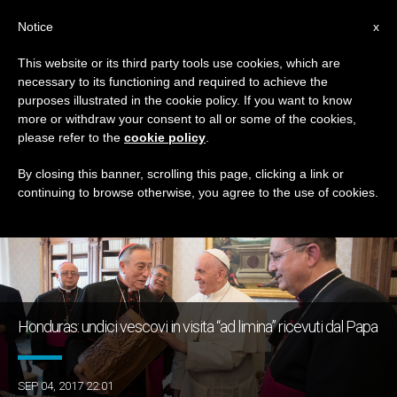
IT
Notice
x
This website or its third party tools use cookies, which are
necessary to its functioning and required to achieve the
GIORNO
purposes illustrated in the cookie policy. If you want to know
Settembre 4th, 2017
more or withdraw your consent to all or some of the cookies,
please refer to the
cookie policy
.
By closing this banner, scrolling this page, clicking a link or
continuing to browse otherwise, you agree to the use of cookies.
ULTIME NOTIZIE
Honduras: undici vescovi in visita “ad limina” ricevuti dal Papa
SEP 04, 2017 22:01