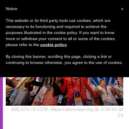
IT
Notice
x
This website or its third party tools use cookies, which are
necessary to its functioning and required to achieve the
SEZIONI TEMPORALI
purposes illustrated in the cookie policy. If you want to know
more or withdraw your consent to all or some of the cookies,
please refer to the
cookie policy
.
By closing this banner, scrolling this page, clicking a link or
continuing to browse otherwise, you agree to the use of cookies.
GMG 2016 / © CCEW - Mazur/Catholicnews.Org.Uk, CC BY-NC-SA
2.0