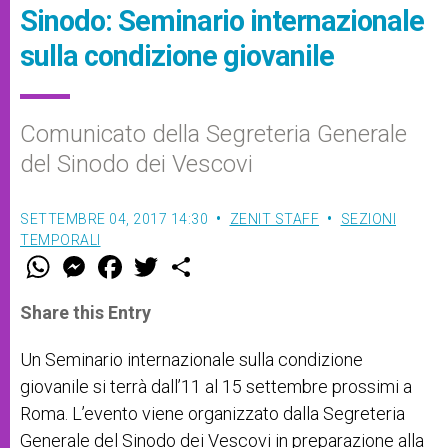
Sinodo: Seminario internazionale
sulla condizione giovanile
Comunicato della Segreteria Generale
del Sinodo dei Vescovi
SETTEMBRE 04, 2017 14:30
ZENIT STAFF
SEZIONI
TEMPORALI
W
M
F
T
S
h
e
a
w
h
a
s
c
i
a
t
s
e
t
r
Share this Entry
s
e
b
t
e
A
n
o
e
p
g
o
r
Un Seminario internazionale sulla condizione
p
e
k
giovanile si terrà dall’11 al 15 settembre prossimi a
r
Roma. L’evento viene organizzato dalla Segreteria
Generale del Sinodo dei Vescovi in preparazione alla