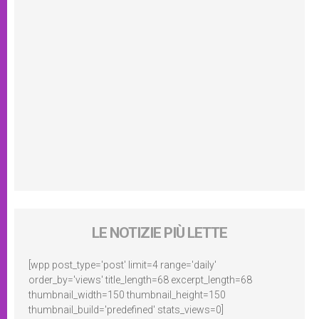
LE NOTIZIE PIÙ LETTE
[wpp post_type='post' limit=4 range='daily'
order_by='views' title_length=68 excerpt_length=68
thumbnail_width=150 thumbnail_height=150
thumbnail_build='predefined' stats_views=0]