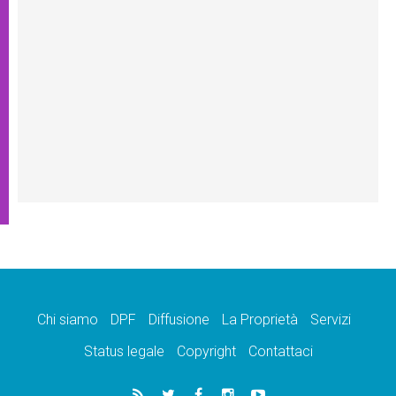
Chi siamo
DPF
Diffusione
La Proprietà
Servizi
Status legale
Copyright
Contattaci