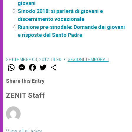
giovani
Sinodo 2018: si parlerà di giovani e
discernimento vocazionale
Riunione pre-sinodale: Domande dei giovani
e risposte del Santo Padre
SETTEMBRE 04, 2017 14:30
SEZIONI TEMPORALI
W
M
F
T
S
h
e
a
w
h
a
s
c
i
a
t
s
e
t
r
Share this Entry
s
e
b
t
e
A
n
o
e
p
g
o
r
ZENIT Staff
p
e
k
r
View all articles