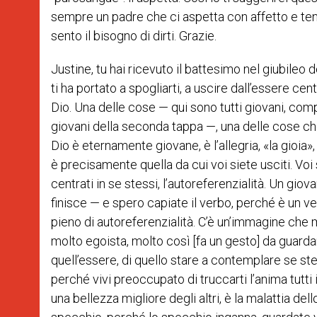
sempre un padre che ci aspetta con affetto e ten
sento il bisogno di dirti. Grazie.
Justine, tu hai ricevuto il battesimo nel giubileo 
ti ha portato a spogliarti, a uscire dall’essere cen
Dio. Una delle cose — qui sono tutti giovani, comp
giovani della seconda tappa —, una delle cose che
Dio è eternamente giovane, è l’allegria, «la gioia», 
è precisamente quella da cui voi siete usciti. Voi
centrati in se stessi, l’autoreferenzialità. Un gio
finisce — e spero capiate il verbo, perché è un v
pieno di autoreferenzialità. C’è un’immagine che m
molto egoista, molto così [fa un gesto] da guarda
quell’essere, di quello stare a contemplare se stes
perché vivi preoccupato di truccarti l’anima tutti 
una bellezza migliore degli altri, è la malattia d