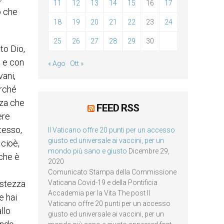
11
12
13
14
15
16
17
ò che
18
19
20
21
22
23
24
25
26
27
28
29
30
to Dio,
o e con
« Ago
Ott »
vani,
erché
zza che
FEED RSS
ere
stesso,
Il Vaticano offre 20 punti per un accesso
giusto ed universale ai vaccini, per un
 cioè,
mondo più sano e giusto
Dicembre 29,
 che è
2020
Comunicato Stampa della Commissione
istezza
Vaticana Covid-19 e della Pontificia
Accademia per la Vita The post Il
e hai
Vaticano offre 20 punti per un accesso
llo
giusto ed universale ai vaccini, per un