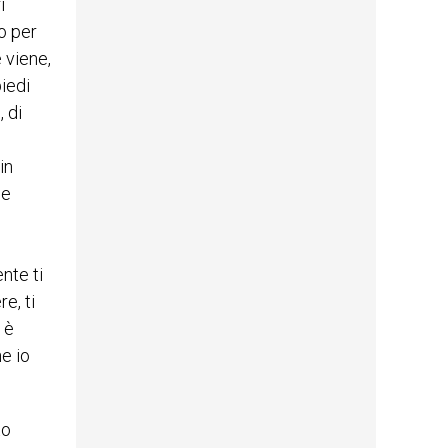
i
o per
 viene,
iedi
 di
in
he
nte ti
e, ti
 è
e io
to