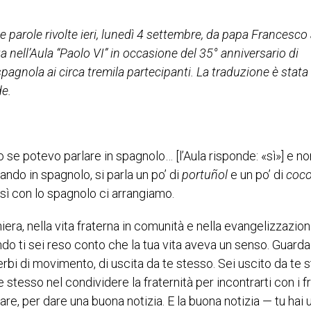
e parole rivolte ieri, lunedì 4 settembre, da papa Francesco 
 nell’Aula “Paolo VI” in occasione del 35° anniversario di
 spagnola ai circa tremila partecipanti. La traduzione è stata
de.
e potevo parlare in spagnolo… [l’Aula risponde: «sì»] e no
ndo in spagnolo, si parla un po’ di
portuñol
e un po’ di
coco
osì con lo spagnolo ci arrangiamo.
ghiera, nella vita fraterna in comunità e nella evangelizzazio
 ti sei reso conto che la tua vita aveva un senso. Guarda
erbi di movimento, di uscita da te stesso. Sei uscito da te 
 stesso nel condividere la fraternità per incontrarti con i fra
re, per dare una buona notizia. E la buona notizia — tu hai 