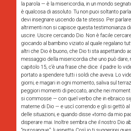
la parola — è la misericordia, in un mondo segnato
è qualcosa di assoluto. Tu non puoi soltanto parlar
devi insegnare uscendo da te stesso. Per parlare 
altrimenti non si capisce questa testimonianza di 
uscire. Uscire cercando Dio. Non è facile cercare
giocando al bambino viziato al quale regalano tutti
altri che Dio è buono, che Dio ti sta aspettando ad
messaggio della misericordia che uno può dare, no?
capitolo 15, c’è una frase che dice: il padre lo vid
portato a spendere tutti i soldi che aveva. Lo vid
giorni, e magari in ogni momento, saliva sul terraz
peggiori momenti di peccato, anche nei momenti dif
si commosse — con quel verbo che in ebraico signi
materne di Dio — e uscì correndo e gli si gettò al 
delle situazioni, e quando disse «torno da mio pad
disperare mai. Inoltre sembra che il nostro Dio a
“purosangue”: li aspetta. Così io ti suggerirei ques