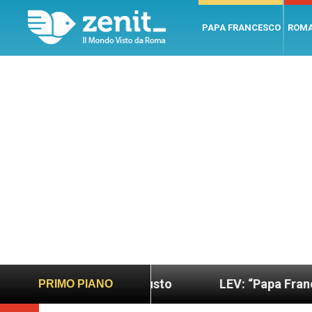
PAPA FRANCESCO
ROM
 sano e giusto
LEV: “Papa Francesco. Un uomo di
PRIMO PIANO