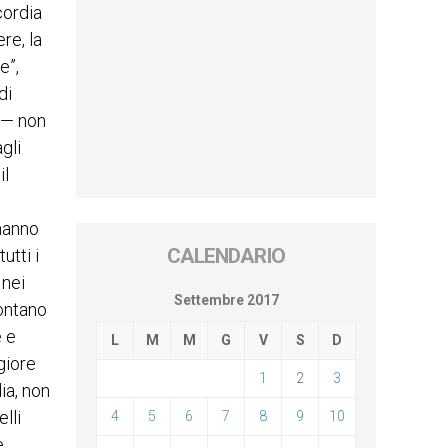
cordia
re, la
e”,
di
i — non
gli
il
 hanno
CALENDARIO
utti i
 nei
Settembre 2017
lontano
e e
L
M
M
G
V
S
D
giore
1
2
3
ia, non
lli
4
5
6
7
8
9
10
è