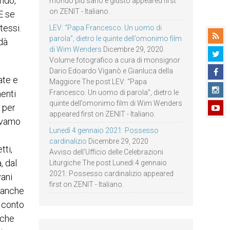
ondo,
mondo più sano e giusto appeared first
on ZENIT - Italiano.
E se
tessi.
LEV: “Papa Francesco. Un uomo di
parola”, dietro le quinte dell’omonimo film
 dà
di Wim Wenders
Dicembre 29, 2020
Volume fotografico a cura di monsignor
Dario Edoardo Viganò e Gianluca della
ate e
Maggiore The post LEV: “Papa
menti
Francesco. Un uomo di parola”, dietro le
quinte dell’omonimo film di Wim Wenders
 per
appeared first on ZENIT - Italiano.
vevamo
Lunedì 4 gennaio 2021: Possesso
cardinalizio
Dicembre 29, 2020
tti,
Avviso dell’Ufficio delle Celebrazioni
, dal
Liturgiche The post Lunedì 4 gennaio
2021: Possesso cardinalizio appeared
vani
first on ZENIT - Italiano.
neanche
o conto
 che