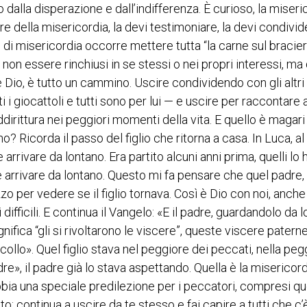
 dalla disperazione e dall’indifferenza. È curioso, la miseri
e della misericordia, la devi testimoniare, la devi condivide
di misericordia occorre mettere tutta “la carne sul bracier
non essere rinchiusi in se stessi o nei propri interessi, ma 
 Dio, è tutto un cammino. Uscire condividendo con gli altr
 i giocattoli e tutti sono per lui — e uscire per raccontare a
dirittura nei peggiori momenti della vita. E quello è magari 
 Ricorda il passo del figlio che ritorna a casa. In Luca, al
e arrivare da lontano. Era partito alcuni anni prima, quelli lo
e arrivare da lontano. Questo mi fa pensare che quel padre, t
zo per vedere se il figlio tornava. Così è Dio con noi, anche
ficili. E continua il Vangelo: «E il padre, guardandolo da 
fica “gli si rivoltarono le viscere”, queste viscere patern
collo». Quel figlio stava nel peggiore dei peccati, nella peg
re», il padre già lo stava aspettando. Quella è la misericord
bbia una speciale predilezione per i peccatori, compresi que
to: continua a uscire da te stesso e fai capire a tutti che c’