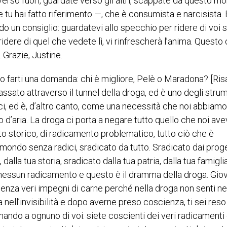
erso fuori, guardate verso gli altri, scappate da questo m
 tu hai fatto riferimento —, che è consumista e narcisista. 
do un consiglio: guardatevi allo specchio per ridere di voi s
idere di quel che vedete lì, vi rinfrescherà l’anima. Questo
. Grazie, Justine.
vo farti una domanda: chi è migliore, Pelè o Maradona? [Ris
ssato attraverso il tunnel della droga, ed è uno degli stru
ci, ed è, d’altro canto, come una necessità che noi abbiamo
simo d’aria. La droga ci porta a negare tutto quello che noi a
to storico, di radicamento problematico, tutto ciò che è
un mondo senza radici, sradicato da tutto. Sradicato dai proge
alla tua storia, sradicato dalla tua patria, dalla tua famiglia
 nessun radicamento e questo è il dramma della droga. Gio
 senza veri impegni di carne perché nella droga non senti 
 nell’invisibilità e dopo averne preso coscienza, ti sei res
omando a ognuno di voi: siete coscienti dei veri radicamenti