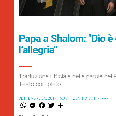
Papa a Shalom: "Dio è
l’allegria"
Traduzione ufficiale delle parole de
Testo completo
SETTEMBRE 05, 2017 16:09
ZENIT STAFF
PAPI
W
M
F
T
S
h
e
a
w
h
a
s
c
i
a
t
s
e
t
r