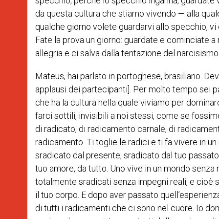
specchio, perché lo specchio inganna, guardate v
da questa cultura che stiamo vivendo — alla quale
qualche giorno volete guardarvi allo specchio, vi 
Fate la prova un giorno: guardate e cominciate a r
allegria e ci salva dalla tentazione del narcisismo
Mateus, hai parlato in portoghese, brasiliano. De
applausi dei partecipanti]. Per molto tempo sei pa
che ha la cultura nella quale viviamo per dominar
farci sottili, invisibili a noi stessi, come se fos
di radicato, di radicamento carnale, di radicamen
radicamento. Ti toglie le radici e ti fa vivere in 
sradicato dal presente, sradicato dal tuo passato, d
tuo amore, da tutto. Uno vive in un mondo senza
totalmente sradicati senza impegni reali, e cioè
il tuo corpo. E dopo aver passato quell’esperienza
di tutti i radicamenti che ci sono nel cuore. Io d