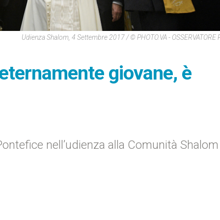
Udienza Shalom, 4 Settembre 2017 / © PHOTO.VA - OSSERVATOR
 eternamente giovane, è
l Pontefice nell’udienza alla Comunità Shalo