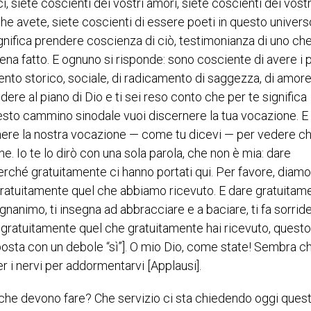
i, siete coscienti dei vostri amori, siete coscienti dei vostr
che avete, siete coscienti di essere poeti in questo univers
gnifica prendere coscienza di ciò, testimonianza di uno che
a fatto. E ognuno si risponde: sono cosciente di avere i p
mento storico, sociale, di radicamento di saggezza, di amore,
dere al piano di Dio e ti sei reso conto che per te significa
questo cammino sinodale vuoi discernere la tua vocazione. E 
ere la nostra vocazione — come tu dicevi — per vedere c
ne. Io te lo dirò con una sola parola, che non è mia: dare
perché gratuitamente ci hanno portati qui. Per favore, diamo
ratuitamente quel che abbiamo ricevuto. E dare gratuitame
nanimo, ti insegna ad abbracciare e a baciare, ti fa sorrider
Dai gratuitamente quel che gratuitamente hai ricevuto, questo
osta con un debole “sì”]. O mio Dio, come state! Sembra ch
r i nervi per addormentarvi [Applausi].
om, che devono fare? Che servizio ci sta chiedendo oggi ques