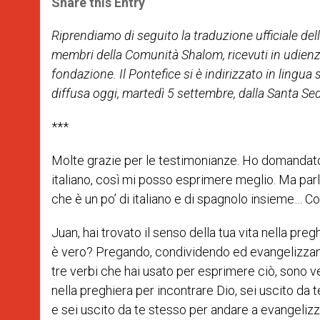
Share this Entry
s
e
b
t
e
A
n
o
e
p
g
o
r
Riprendiamo di seguito la traduzione ufficiale dell
p
e
k
membri della Comunità Shalom, ricevuti in udienza
r
fondazione. Il Pontefice si è indirizzato in lingua
diffusa oggi, martedì 5 settembre, dalla Santa Se
***
Molte grazie per le testimonianze. Ho domandato s
italiano, così mi posso esprimere meglio. Ma parla
che è un po’ di italiano e di spagnolo insieme… C
Juan, hai trovato il senso della tua vita nella pre
è vero? Pregando, condividendo ed evangelizzando
tre verbi che hai usato per esprimere ciò, sono v
nella preghiera per incontrare Dio, sei uscito da te
e sei uscito da te stesso per andare a evangelizza