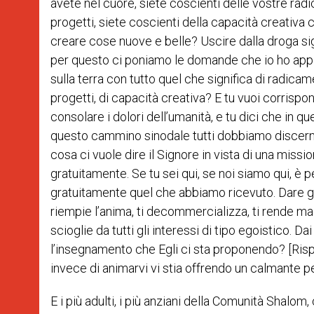
avete nel cuore, siete coscienti delle vostre radic
progetti, siete coscienti della capacità creativa 
creare cose nuove e belle? Uscire dalla droga si
per questo ci poniamo le domande che io ho appen
sulla terra con tutto quel che significa di radica
progetti, di capacità creativa? E tu vuoi corrispon
consolare i dolori dell’umanità, e tu dici che in 
questo cammino sinodale tutti dobbiamo discern
cosa ci vuole dire il Signore in vista di una missio
gratuitamente. Se tu sei qui, se noi siamo qui, è 
gratuitamente quel che abbiamo ricevuto. Dare g
riempie l’anima, ti decommercializza, ti rende mag
scioglie da tutti gli interessi di tipo egoistico. 
l’insegnamento che Egli ci sta proponendo? [Risp
invece di animarvi vi stia offrendo un calmante pe
E i più adulti, i più anziani della Comunità Shal