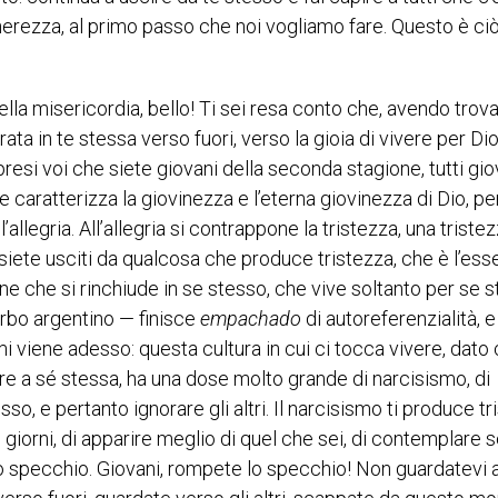
erezza, al primo passo che noi vogliamo fare. Questo è ci
della misericordia, bello! Ti sei resa conto che, avendo trova
trata in te stessa verso fuori, verso la gioia di vivere per Di
resi voi che siete giovani della seconda stagione, tutti gio
 caratterizza la giovinezza e l’eterna giovinezza di Dio, p
l’allegria. All’allegria si contrappone la tristezza, una triste
 siete usciti da qualcosa che produce tristezza, che è l’ess
vane che si rinchiude in se stesso, che vive soltanto per se 
erbo argentino — finisce
empachado
di autoreferenzialità, e
i viene adesso: questa cultura in cui ci tocca vivere, dato
re a sé stessa, ha una dose molto grande di narcisismo, di
so, e pertanto ignorare gli altri. Il narcisismo ti produce tr
i giorni, di apparire meglio di quel che sei, di contemplare s
ello specchio. Giovani, rompete lo specchio! Non guardatevi a