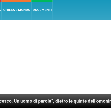
A
CHIESA E MONDO
DOCUMENTI
 parola”, dietro le quinte dell’omonimo film di Wim 