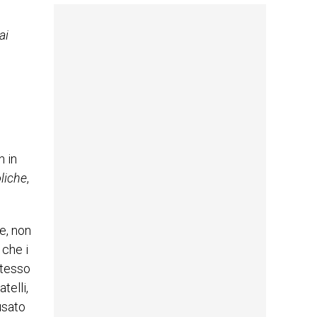
ai
n in
liche
,
ne, non
 che i
stesso
telli,
usato