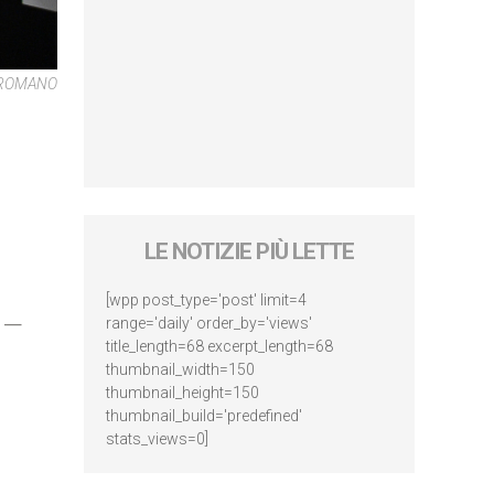
E ROMANO
LE NOTIZIE PIÙ LETTE
[wpp post_type='post' limit=4
m —
range='daily' order_by='views'
title_length=68 excerpt_length=68
thumbnail_width=150
thumbnail_height=150
thumbnail_build='predefined'
stats_views=0]