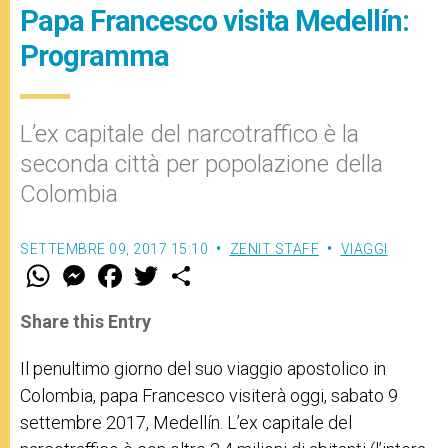
Papa Francesco visita Medellín:
Programma
L’ex capitale del narcotraffico è la
seconda città per popolazione della
Colombia
SETTEMBRE 09, 2017 15:10
ZENIT STAFF
VIAGGI
W
M
F
T
S
h
e
a
w
h
a
s
c
i
a
t
s
e
t
r
Share this Entry
s
e
b
t
e
A
n
o
e
p
g
o
r
Il penultimo giorno del suo viaggio apostolico in
p
e
k
Colombia, papa Francesco visiterà oggi, sabato 9
r
settembre 2017, Medellín. L’ex capitale del