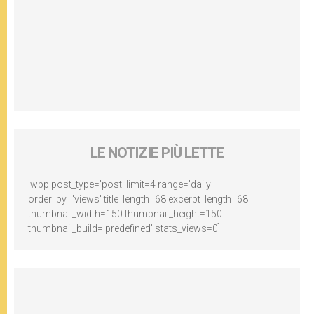
LE NOTIZIE PIÙ LETTE
[wpp post_type='post' limit=4 range='daily'
order_by='views' title_length=68 excerpt_length=68
thumbnail_width=150 thumbnail_height=150
thumbnail_build='predefined' stats_views=0]