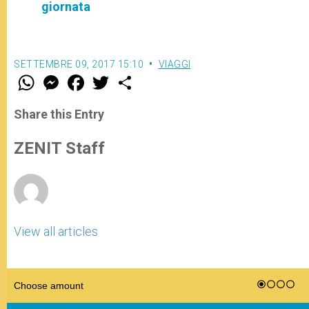
giornata
SETTEMBRE 09, 2017 15:10
VIAGGI
W
M
F
T
S
h
e
a
w
h
a
s
c
i
a
t
s
e
t
r
Share this Entry
s
e
b
t
e
A
n
o
e
p
g
o
r
ZENIT Staff
p
e
k
r
View all articles