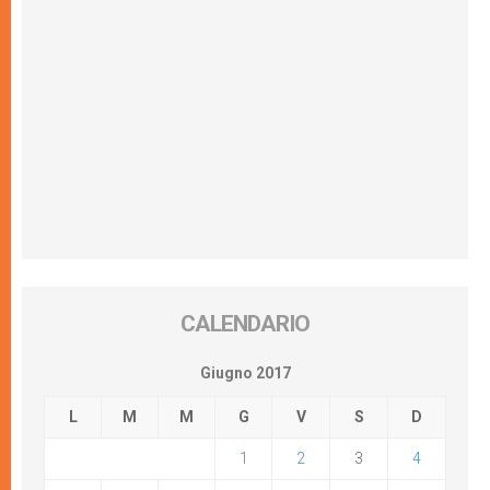
CALENDARIO
Giugno 2017
L
M
M
G
V
S
D
1
2
3
4