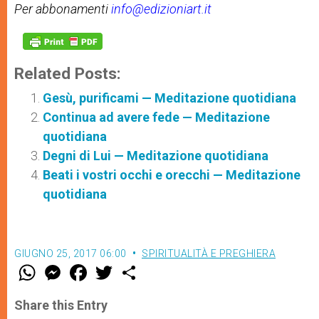
Per abbonamenti
info@edizioniart.it
Related Posts:
Gesù, purificami — Meditazione quotidiana
Continua ad avere fede — Meditazione
quotidiana
Degni di Lui — Meditazione quotidiana
Beati i vostri occhi e orecchi — Meditazione
quotidiana
GIUGNO 25, 2017 06:00
SPIRITUALITÀ E PREGHIERA
W
M
F
T
S
h
e
a
w
h
a
s
c
i
a
t
s
e
t
r
Share this Entry
s
e
b
t
e