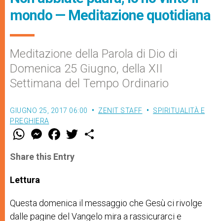
mondo — Meditazione quotidiana
Meditazione della Parola di Dio di
Domenica 25 Giugno, della XII
Settimana del Tempo Ordinario
GIUGNO 25, 2017 06:00
ZENIT STAFF
SPIRITUALITÀ E
PREGHIERA
W
M
F
T
S
h
e
a
w
h
a
s
c
i
a
t
s
e
t
r
Share this Entry
s
e
b
t
e
A
n
o
e
p
g
o
r
Lettura
p
e
k
r
Questa domenica il messaggio che Gesù ci rivolge
dalle pagine del Vangelo mira a rassicurarci e