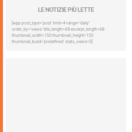
LE NOTIZIE PIÙ LETTE
[wpp post_type='post' limit=4 range='daily'
order_by='views' title_length=68 excerpt_length=68
thumbnail_width=150 thumbnail_height=150
thumbnail_build='predefined' stats_views=0]