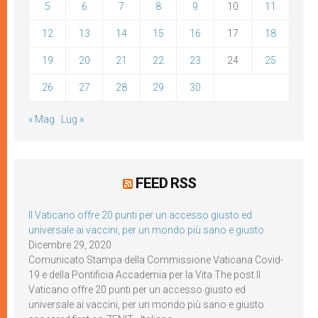
5
6
7
8
9
10
11
12
13
14
15
16
17
18
19
20
21
22
23
24
25
26
27
28
29
30
« Mag
Lug »
FEED RSS
Il Vaticano offre 20 punti per un accesso giusto ed
universale ai vaccini, per un mondo più sano e giusto
Dicembre 29, 2020
Comunicato Stampa della Commissione Vaticana Covid-
19 e della Pontificia Accademia per la Vita The post Il
Vaticano offre 20 punti per un accesso giusto ed
universale ai vaccini, per un mondo più sano e giusto