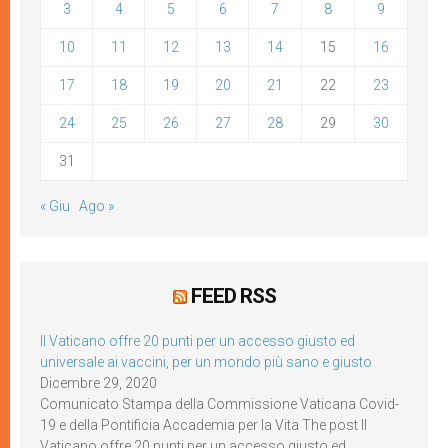
3
4
5
6
7
8
9
10
11
12
13
14
15
16
17
18
19
20
21
22
23
24
25
26
27
28
29
30
31
« Giu
Ago »
FEED RSS
Il Vaticano offre 20 punti per un accesso giusto ed
universale ai vaccini, per un mondo più sano e giusto
Dicembre 29, 2020
Comunicato Stampa della Commissione Vaticana Covid-
19 e della Pontificia Accademia per la Vita The post Il
Vaticano offre 20 punti per un accesso giusto ed