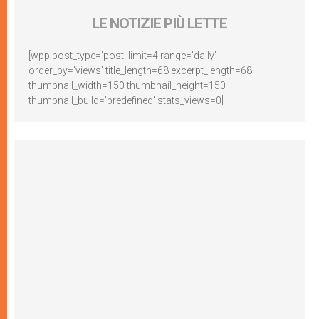
LE NOTIZIE PIÙ LETTE
[wpp post_type='post' limit=4 range='daily'
order_by='views' title_length=68 excerpt_length=68
thumbnail_width=150 thumbnail_height=150
thumbnail_build='predefined' stats_views=0]