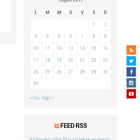
Luglio 2017
L
M
M
G
V
S
D
1
2
3
4
5
6
7
8
9
10
11
12
13
14
15
16
17
18
19
20
21
22
23
24
25
26
27
28
29
30
31
« Giu
Ago »
FEED RSS
Il Vaticano offre 20 punti per un accesso