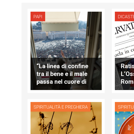
PAPI
DICAST
“La linea di confine
Rati
tra il bene e il male
L’Os
passa nel cuore di
Roma
ogni persona”
“due
misu
SPIRITUALITÀ E PREGHIERA
SPIRITU