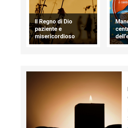
Il Regno di Dio
Manc
paziente e
centr
misericordioso
dell’