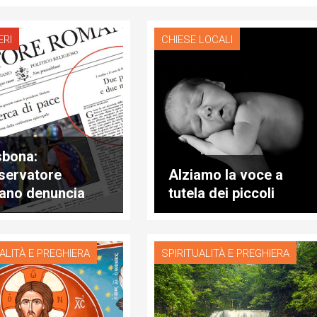
ERI
CHIESE LOCALI
sbona:
servatore
Alziamo la voce a
no denuncia
tutela dei piccoli
 pesi e due
re”
ALITÀ E PREGHIERA
SPIRITUALITÀ E PREGHIERA