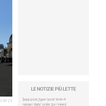
LE NOTIZIE PIÙ LETTE
[wpp post_type='post' limit=4
CC BY 2.0
range='daily' order_by='views'