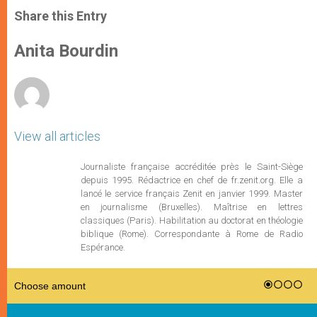
a
s
c
i
a
t
s
e
t
r
Share this Entry
s
e
b
t
e
A
n
o
e
p
g
o
r
Anita Bourdin
p
e
k
r
View all articles
Journaliste française accréditée près le Saint-Siège
depuis 1995. Rédactrice en chef de fr.zenit.org. Elle a
lancé le service français Zenit en janvier 1999. Master
en journalisme (Bruxelles). Maîtrise en lettres
classiques (Paris). Habilitation au doctorat en théologie
biblique (Rome). Correspondante à Rome de Radio
Espérance.