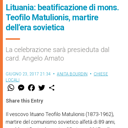
Lituania: beatificazione di mons.
Teofilo Matulionis, martire
dell’era sovietica
La celebrazione sarà presieduta dal
card. Angelo Amato
GIUGNO 23, 2017 21:34
ANITA BOURDIN
CHIESE
LOCALI
W
M
F
T
S
h
e
a
w
h
a
s
c
i
a
t
s
e
t
r
Share this Entry
s
e
b
t
e
A
n
o
e
p
g
o
r
Il vescovo lituano
Teofilo Matulionis
(1873-1962),
p
e
k
martire del comunismo sovietico all’età di 89 anni,
r