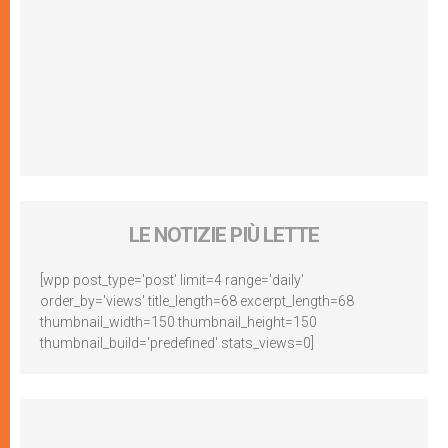
LE NOTIZIE PIÙ LETTE
[wpp post_type='post' limit=4 range='daily'
order_by='views' title_length=68 excerpt_length=68
thumbnail_width=150 thumbnail_height=150
thumbnail_build='predefined' stats_views=0]