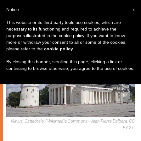
IT
Notice
x
This website or its third party tools use cookies, which are
necessary to its functioning and required to achieve the
CHIESE LOCALI
purposes illustrated in the cookie policy. If you want to know
more or withdraw your consent to all or some of the cookies,
please refer to the
cookie policy
.
By closing this banner, scrolling this page, clicking a link or
continuing to browse otherwise, you agree to the use of cookies.
Vilnius, Cattedrale / Wikimedia Commons - Jean-Pierre Dalbéra, CC
BY 2.0