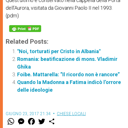
Quest’ultimo è conservato ne
lla
cappella
della Porta
dell’Aurora, visitata da Giovanni Paolo II nel 1993.
(pdm)
Related Posts:
"Noi, torturati per Cristo in Albania"
Romania: beatificazione di mons. Vladimir
Ghika
Foibe. Mattarella: “Il ricordo non è rancore”
Quando la Madonna a Fatima indicò l’orrore
delle ideologie
GIUGNO 23, 2017 21:34
CHIESE LOCALI
W
M
F
T
S
h
e
a
w
h