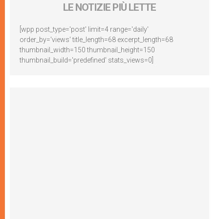
LE NOTIZIE PIÙ LETTE
[wpp post_type='post' limit=4 range='daily'
order_by='views' title_length=68 excerpt_length=68
thumbnail_width=150 thumbnail_height=150
thumbnail_build='predefined' stats_views=0]