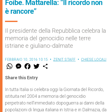
Foibe. Mattarella: “Il ricordo non
è rancore”
Il presidente della Repubblica celebra la
memoria del genocidio nelle terre
istriane e giuliano-dalmate
FEBBRAIO 10, 2016 10:15
ZENIT STAFF
CHIESE LOCALI
W
M
F
T
S
h
e
a
w
h
a
s
c
i
a
t
s
e
t
r
Share this Entry
s
e
b
t
e
A
n
o
e
p
g
o
r
In tutta Italia si celebra oggi la Giornata del Ricordo,
p
e
k
istituita nel 2004 a memoria del genocidio
r
perpetrato nell’immediato dopoguerra ai danni della
popolazioni di lingua italiana in Istria e in Dalmazia, da