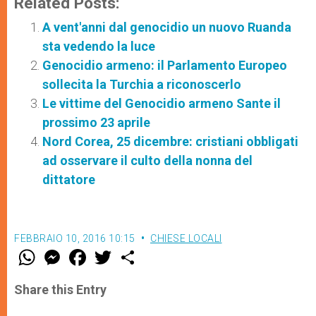
Related Posts:
A vent'anni dal genocidio un nuovo Ruanda
sta vedendo la luce
Genocidio armeno: il Parlamento Europeo
sollecita la Turchia a riconoscerlo
Le vittime del Genocidio armeno Sante il
prossimo 23 aprile
Nord Corea, 25 dicembre: cristiani obbligati
ad osservare il culto della nonna del
dittatore
FEBBRAIO 10, 2016 10:15
CHIESE LOCALI
W
M
F
T
S
h
e
a
w
h
a
s
c
i
a
t
s
e
t
r
Share this Entry
s
e
b
t
e
A
n
o
e