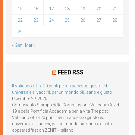
15
16
17
18
19
20
21
22
23
24
25
26
27
28
29
« Gen
Mar »
FEED RSS
Il Vaticano offre 20 punti per un accesso giusto ed
universale ai vaccini, per un mondo più sano e giusto
Dicembre 29, 2020
Comunicato Stampa della Commissione Vaticana Covid-
19 e della Pontificia Accademia per la Vita The post Il
Vaticano offre 20 punti per un accesso giusto ed
universale ai vaccini, per un mondo più sano e giusto
appeared first on ZENIT - Italiano.