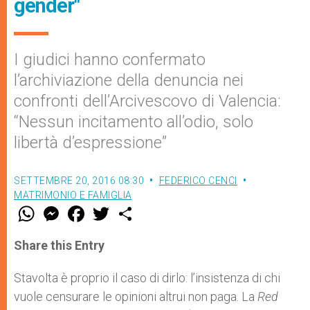
gender"
I giudici hanno confermato
l’archiviazione della denuncia nei
confronti dell’Arcivescovo di Valencia:
“Nessun incitamento all’odio, solo
libertà d’espressione”
SETTEMBRE 20, 2016 08:30
FEDERICO CENCI
MATRIMONIO E FAMIGLIA
W
M
F
T
S
h
e
a
w
h
a
s
c
i
a
t
s
e
t
r
Share this Entry
s
e
b
t
e
A
n
o
e
p
g
o
r
Stavolta è proprio il caso di dirlo: l’insistenza di chi
p
e
k
vuole censurare le opinioni altrui non paga. La
r
Red