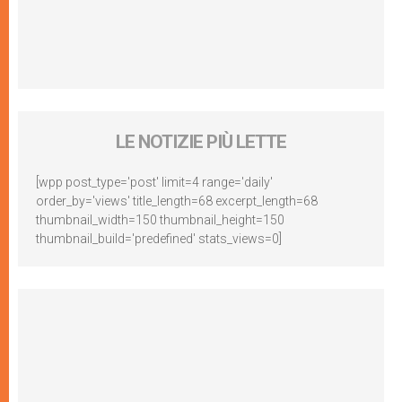
LE NOTIZIE PIÙ LETTE
[wpp post_type='post' limit=4 range='daily'
order_by='views' title_length=68 excerpt_length=68
thumbnail_width=150 thumbnail_height=150
thumbnail_build='predefined' stats_views=0]