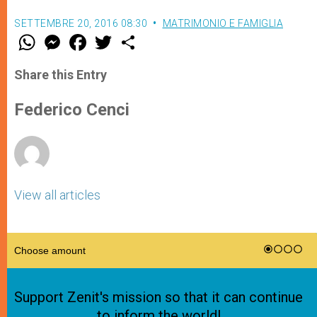
SETTEMBRE 20, 2016 08:30
MATRIMONIO E FAMIGLIA
W
M
F
T
S
h
e
a
w
h
a
s
c
i
a
t
s
e
t
r
Share this Entry
s
e
b
t
e
A
n
o
e
p
g
o
r
Federico Cenci
p
e
k
r
View all articles